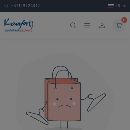
+37128724412
RU
0