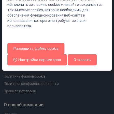
Мебель
«Отклонить согласие с cookies» на сайте сохраняются
Инсталляции
технические cookies, которые необходимы для
обеспечения функционирования веб-сайта и
Сифоны
использования которого не требуют согласия
Водостоки для пола и ванной
пользователя.
Трубопроводы и арматура
Информация об аккаунте и доставке
Разрешить файлы cookie
Ваш аккаунт
Настройка параметров
Отказать
Ваши заказы
Ваши адреса
Политика файлов cookie
Политика конфиденциальности
Правила и Условия
О нашей компании