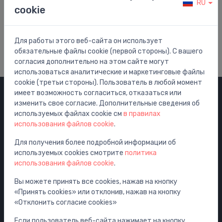
RU
cookie
Помощь и Поддержка
Посетить наш центр помощи
Для работы этого веб-сайта он использует
обязательные файлы cookie (первой стороны). С вашего
согласия дополнительно на этом сайте могут
использоваться аналитические и маркетинговые файлы
cookie (третьи стороны). Пользователь в любой момент
имеет возможность согласиться, отказаться или
изменить свое согласие. Дополнительные сведения об
Категории
используемых файлах cookie см
в правилах
использования файлов cookie
.
Распродажа
Смесители
Для получения более подробной информации об
используемых cookies смотрите
политика
Раковины
использования файлов cookie
.
Унитазы
Вы можете принять все cookies, нажав на кнопку
Ванны
«Принять cookies» или отклонив, нажав на кнопку
Душ
«Отклонить согласие cookies»
Аксессуары для ванной комнаты
Если пользователь веб-сайта нажимает на кнопку