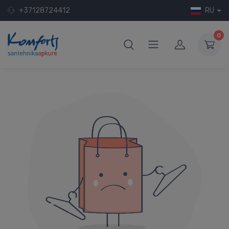
+37128724412
RU
0