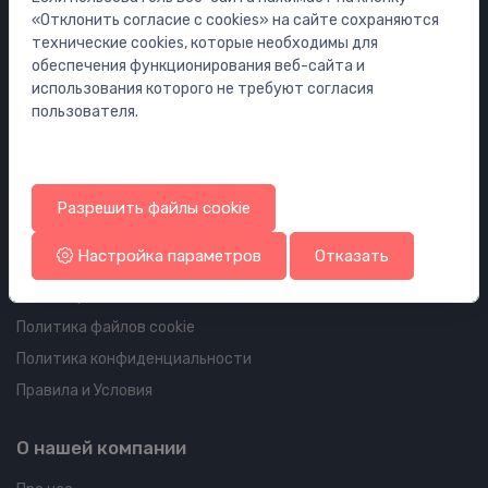
Мебель
«Отклонить согласие с cookies» на сайте сохраняются
Инсталляции
технические cookies, которые необходимы для
обеспечения функционирования веб-сайта и
Сифоны
использования которого не требуют согласия
Водостоки для пола и ванной
пользователя.
Трубопроводы и арматура
Информация об аккаунте и доставке
Разрешить файлы cookie
Ваш аккаунт
Настройка параметров
Отказать
Ваши заказы
Ваши адреса
Политика файлов cookie
Политика конфиденциальности
Правила и Условия
О нашей компании