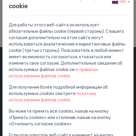
RU
cookie
Помощь и Поддержка
Посетить наш центр помощи
Для работы этого веб-сайта он использует
обязательные файлы cookie (первой стороны). С вашего
согласия дополнительно на этом сайте могут
использоваться аналитические и маркетинговые файлы
cookie (третьи стороны). Пользователь в любой момент
имеет возможность согласиться, отказаться или
изменить свое согласие. Дополнительные сведения об
Категории
используемых файлах cookie см
в правилах
использования файлов cookie
.
Распродажа
Смесители
Для получения более подробной информации об
используемых cookies смотрите
политика
Раковины
использования файлов cookie
.
Унитазы
Вы можете принять все cookies, нажав на кнопку
Ванны
«Принять cookies» или отклонив, нажав на кнопку
Душ
«Отклонить согласие cookies»
Аксессуары для ванной комнаты
Если пользователь веб-сайта нажимает на кнопку