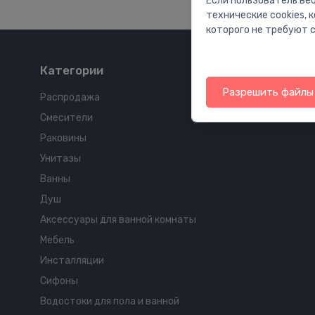
Если пользователь веб
технические cookies,
которого не требуют с
Категории
Разрешить файлы 
Распродажа
Смесители
Раковины
Унитазы
Ванны
Душ
Аксессуары для ванной комнаты
Мебель
Инсталляции
Сифоны
Водостоки для пола и ванной