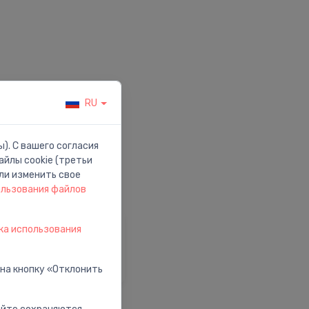
RU
). С вашего согласия
йлы cookie (третьи
ли изменить свое
ользования файлов
ка использования
омощь и Поддержка
осетить наш центр
омощи
 на кнопку «Отклонить