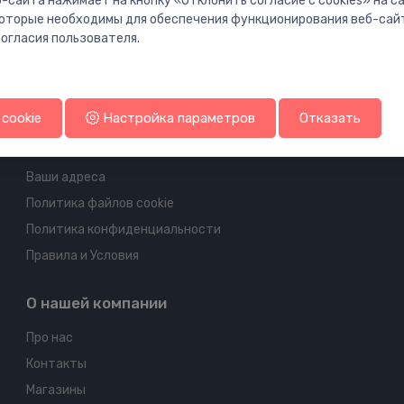
-сайта нажимает на кнопку «Отклонить согласие с cookies» на 
 которые необходимы для обеспечения функционирования веб-сай
огласия пользователя.
Информация об аккаунте и доставке
cookie
Настройка параметров
Отказать
Ваш аккаунт
Ваши заказы
Ваши адреса
Политика файлов cookie
Политика конфиденциальности
Правила и Условия
О нашей компании
Про нас
Контакты
Магазины