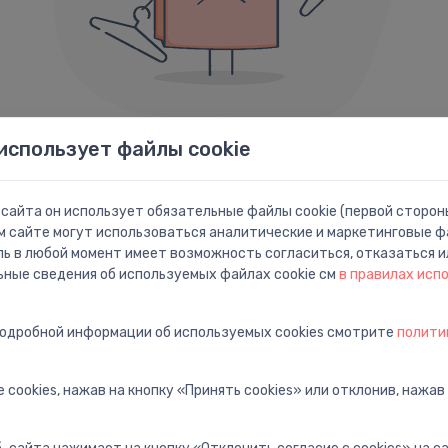
использует файлы cookie
Ошибка 404
сайта он использует обязательные файлы cookie (первой стороны
Похоже, мы не смогли найти то, что вы ищете.
м сайте могут использоваться аналитические и маркетинговые фа
ль в любой момент имеет возможность согласиться, отказаться и
Ниже приведены ссылки которые могут быть вам полезны:
ьные сведения об используемых файлах cookie см
в правилах исп
подробной информации об используемых cookies смотрите
полити
ца
Поиск
П
ную
Найти с расширенным
П
поиском
п
 cookies, нажав на кнопку «Принять cookies» или отклонив, нажав