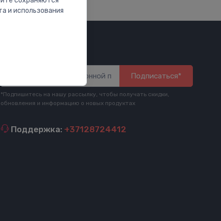
сайте сохраняются
та и использования
Будь в курсе
Подписаться*
*Подпишитесь на нашу рассылку, чтобы получать скидки,
обновления и информацию о новых продуктах
Поддержка:
+37128724412