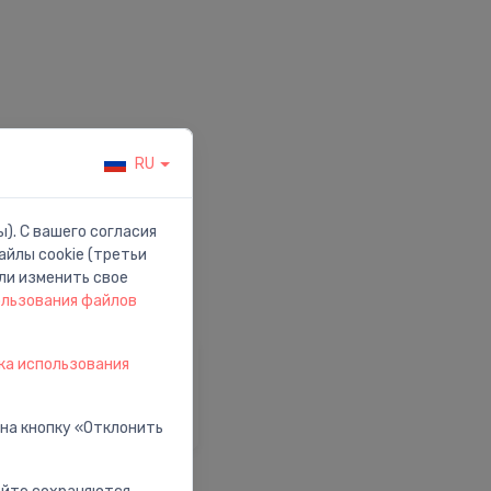
RU
). С вашего согласия
йлы cookie (третьи
ли изменить свое
ользования файлов
ка использования
омощь и Поддержка
осетить наш центр
омощи
 на кнопку «Отклонить