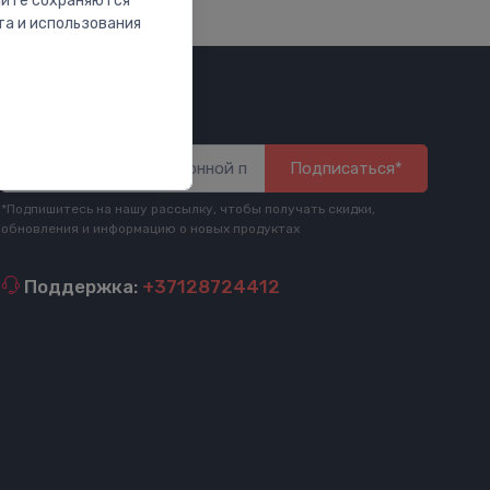
сайте сохраняются
та и использования
Будь в курсе
Подписаться*
*Подпишитесь на нашу рассылку, чтобы получать скидки,
обновления и информацию о новых продуктах
Поддержка:
+37128724412