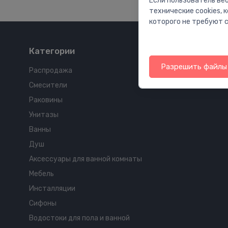
Если пользователь веб
технические cookies,
которого не требуют с
Категории
Разрешить файлы 
Распродажа
Смесители
Раковины
Унитазы
Ванны
Душ
Аксессуары для ванной комнаты
Мебель
Инсталляции
Сифоны
Водостоки для пола и ванной