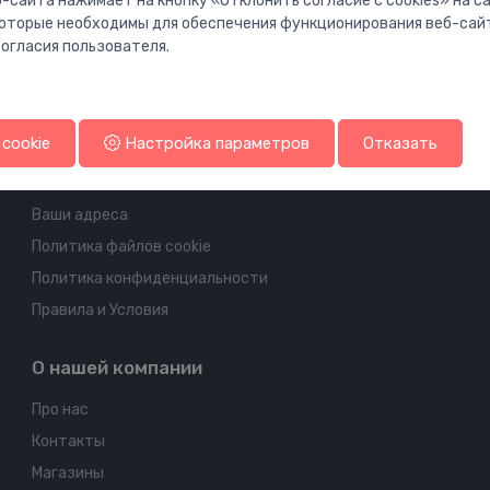
-сайта нажимает на кнопку «Отклонить согласие с cookies» на 
 которые необходимы для обеспечения функционирования веб-сай
огласия пользователя.
Информация об аккаунте и доставке
cookie
Настройка параметров
Отказать
Ваш аккаунт
Ваши заказы
Ваши адреса
Политика файлов cookie
Политика конфиденциальности
Правила и Условия
О нашей компании
Про нас
Контакты
Магазины