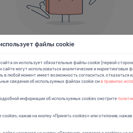
использует файлы cookie
Ошибка 404
сайта он использует обязательные файлы cookie (первой стороны
Похоже, мы не смогли найти то, что вы ищете.
м сайте могут использоваться аналитические и маркетинговые фа
ль в любой момент имеет возможность согласиться, отказаться и
Ниже приведены ссылки которые могут быть вам полезны:
ьные сведения об используемых файлах cookie см
в правилах исп
подробной информации об используемых cookies смотрите
полити
ца
Поиск
П
ную
Найти с расширенным
П
поиском
п
 cookies, нажав на кнопку «Принять cookies» или отклонив, нажав