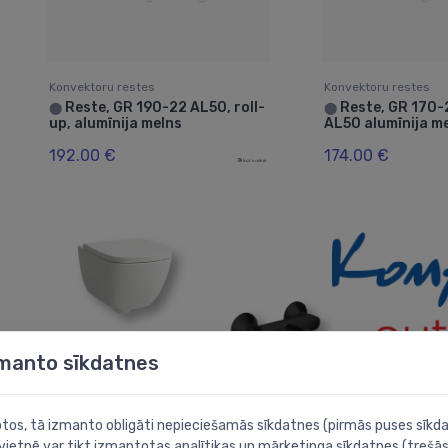
Konvektoru restes
Konvektoru restes
Reste, GR 190-22 AL50, roll-
Reste, GR 170-2
⬤
⬤
up, alumīnija melns
AL50 alumīnija m
192.00 €
174.00 €
zmanto sīkdatnes
botos, tā izmanto obligāti nepieciešamās sīkdatnes (pirmās puses sīkda
 vietnē var tikt izmantotas analītikas un mārketinga sīkdatnes (trešās