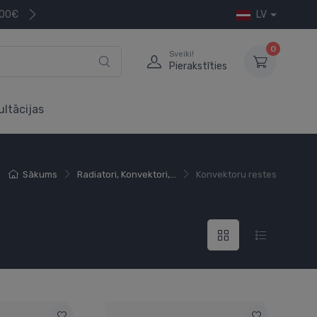
200€
LV
0
Sveiki!
Pierakstīties
ultācijas
Sākums
Radiatori, Konvektori,...
Konvektoru restes