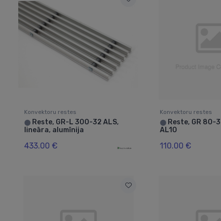
Konvektoru restes
Konvektoru restes
Reste, GR-L 300-32 ALS,
Reste, GR 80-32
⬤
⬤
lineāra, alumīnija
AL10
433.00 €
110.00 €