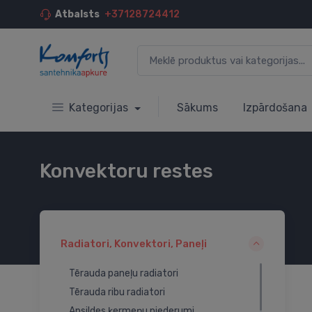
Atbalsts
+37128724412
Kategorijas
Sākums
Izpārdošana
Konvektoru restes
Radiatori, Konvektori, Paneļi
Tērauda paneļu radiatori
Tērauda ribu radiatori
Apsildes ķermeņu piederumi