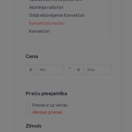
Alumīnija radiatori
Grīdā iebūvējamie Konvektori
Konvektoru restes
Konvektori
Elektriskie konvektori
Dekoratīvie radiatori
Apsildes paneļi
Cena
Elektriskie eļļas radiatori
-
€
€
Preču pieejamība
Preces ir uz vietas
Akcijas preces
Zīmols