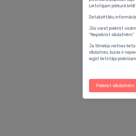
Lietotājam jebkurā brīdī 
Detalizētāku informāci
Jūs varat piekrist visām
“Nepiekrist sīkdatnēm”
Ja tīmekļa vietnes lieto
sīkdatnes, kuras ir nep
iegūt lietotāja piekrišan
Piekrist sīkdatnēm