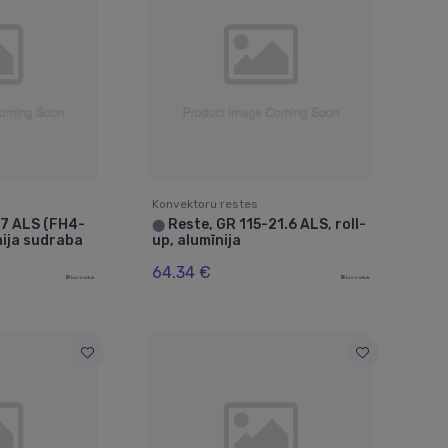
Konvektoru restes
17 ALS (FH4-
Reste, GR 115-21.6 ALS, roll-
⬤
īnija sudraba
up, alumīnija
64.34 €