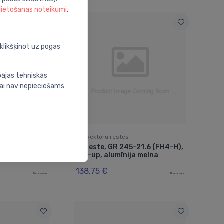
 lietošanas noteikumi
.
oklikšķinot uz pogas
bājas tehniskās
nai nav nepieciešams
Konvektoru restes
2, roll-up,
Reste, GR 245-21.6 (FH4-H),
⬤
roll-up, alumīnija melna
138.75 €