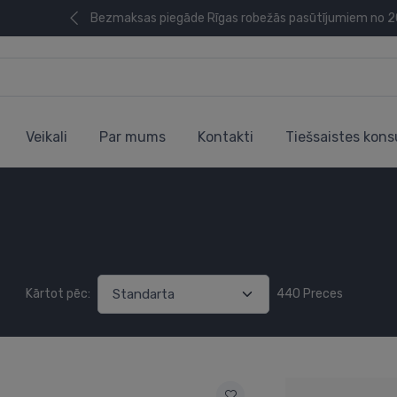
Bezmaksas piegāde Rīgas robežās pasūtījumiem no 
Veikali
Par mums
Kontakti
Tiešsaistes kons
Kārtot pēc:
440 Preces