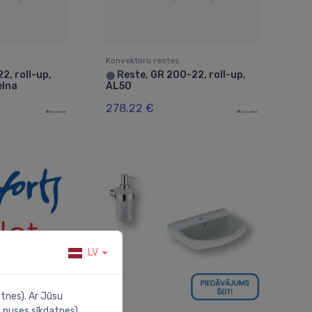
Konvektoru restes
2, roll-up,
Reste, GR 200-22, roll-up,
⬤
elna
AL50
278.22 €
LV
tnes). Ar Jūsu
 puses sīkdatnes).