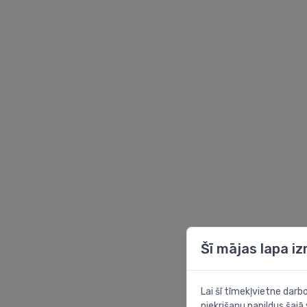
Šī mājas lapa i
Lai šī tīmekļvietne dar
piekrišanu papildus šajā