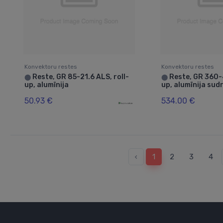
Konvektoru restes
Konvektoru restes
Reste, GR 85-21.6 ALS, roll-
Reste, GR 360-
⬤
⬤
up, alumīnija
up, alumīnija sud
50.93 €
534.00 €
‹
1
2
3
4