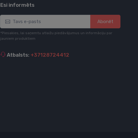
Esi informēts
Abonēt
*Piesakies, lai saņemtu atlaižu piedāvājumus un informāciju par
jauniem produktiem
Atbalsts:
+37128724412