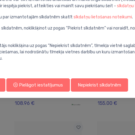
ir iespēja piekrist, atteikties vai mainīt savu piekrišanu šeit -
sīkdatņu
ju par izmantotajām sīkdatnēm skatīt
sīkdatņu lietošanas noteikumi
.
 sīkdatnēm, noklikšķinot uz pogas “Piekrist sīkdatnēm” vai noraidīt, n
tājs noklikšķina uz pogas “Nepiekrist sīkdatnēm”, tīmekļa vietnē sagla
ieciešamas, lai nodrošinātu tīmekļa vietnes darbību un kuru izmantoša
u.
Konvektoru restes
Konvektoru restes
Pielāgot iestatījumus
Nepiekrist sīkdatnēm
Reste, GR 80-22, roll-up,
Reste, GR 150-2
⬤
⬤
AL50 melna
AL50
108.96 €
155.00 €