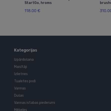
StartGo, hroms
brush
118.00 €
310.0
Kategorijas
Izpārdošana
Maisītāji
Izlietnes
Tualetes podi
Vannas
Dušas
Vannas istabas piederumi
Mēbeles