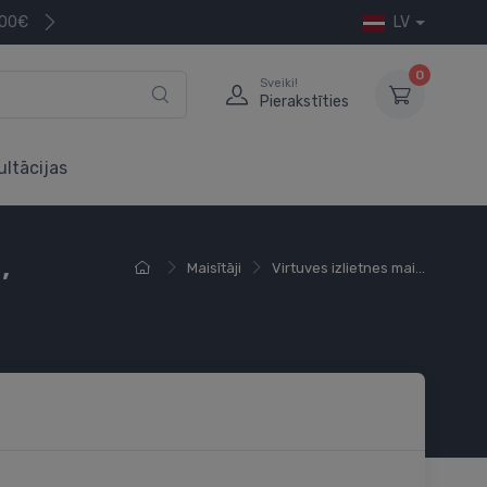
200€
LV
0
Sveiki!
Pierakstīties
ultācijas
,
Maisītāji
Virtuves izlietnes mai...