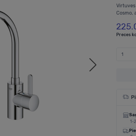
Virtuves
Cosmo, a
225.
Preces k
P
Sa
1-2
Pi