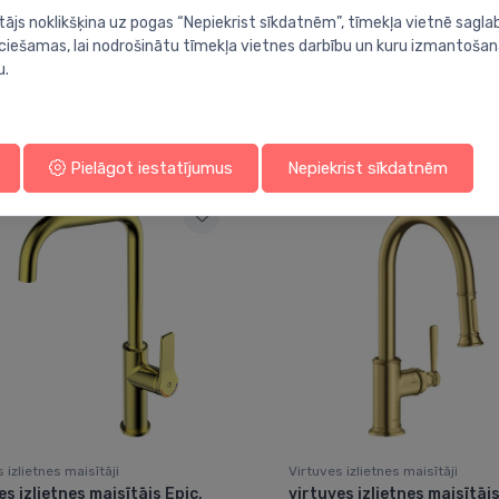
tājs noklikšķina uz pogas “Nepiekrist sīkdatnēm”, tīmekļa vietnē sagla
ieciešamas, lai nodrošinātu tīmekļa vietnes darbību un kuru izmantoša
u.
Jums varētu arī interesēt
Pielāgot iestatījumus
Nepiekrist sīkdatnēm
 izlietnes maisītāji
Virtuves izlietnes maisītāji
es izlietnes maisītājs Epic,
virtuves izlietnes maisītājs