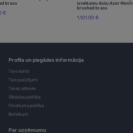
ed brass
izvelkamu dušu Axor Montr
brushed brass
0 €
1,101.00 €
Profila un piegādes informācija
Tavs konts
Tavi pasūtījumi
Tavas adreses
Sīkdatņu politika
Privātuma politika
Noteikumi
Par uzņēmumu