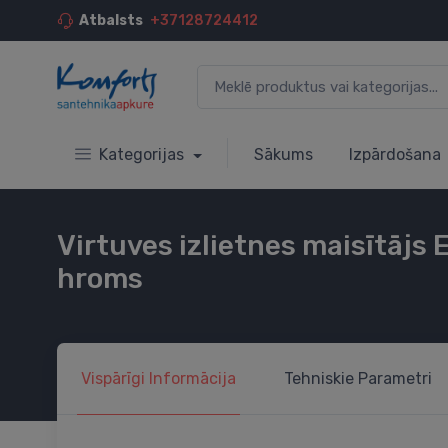
Atbalsts
+37128724412
Kategorijas
Sākums
Izpārdošana
Virtuves izlietnes maisītājs 
hroms
Vispārīgi
Informācija
Tehniskie
Parametri