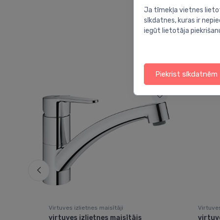
Ja tīmekļa vietnes lieto
sīkdatnes, kuras ir nep
iegūt lietotāja piekrišan
Piekrist sīkdatnēm
Virtuves izlietnes maisītāji
Virtuves
r
virtuves izlietnes maisītājs
virtuv