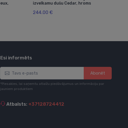
eux,
izvelkamu dušu Cedar, hroms
izv
250
244.00 €
1,0
Esi informēts
Abonēt
*Piesakies, lai saņemtu atlaižu piedāvājumus un informāciju par
jauniem produktiem
Atbalsts:
+37128724412