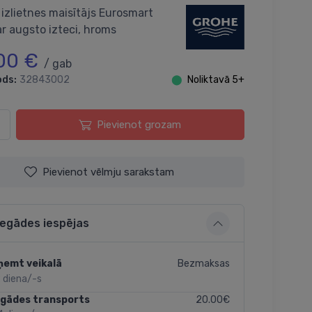
 izlietnes maisītājs Eurosmart
r augsto izteci, hroms
00 €
/ gab
ods:
32843002
⬤
Noliktavā 5+
Pievienot grozam
Pievienot vēlmju sarakstam
iegādes iespējas
Bezmaksas
ņemt veikalā
 diena/-s
20.00€
egādes transports