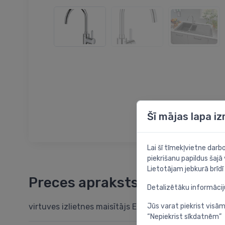
Šī mājas lapa i
Lai šī tīmekļvietne dar
piekrišanu papildus šajā
Lietotājam jebkurā brīdī 
Preces apraksts
Detalizētāku informāci
Jūs varat piekrist visām
virtuves izlietnes maisītājs Eurosmart Cosmo, ar au
“Nepiekrist sīkdatnēm”