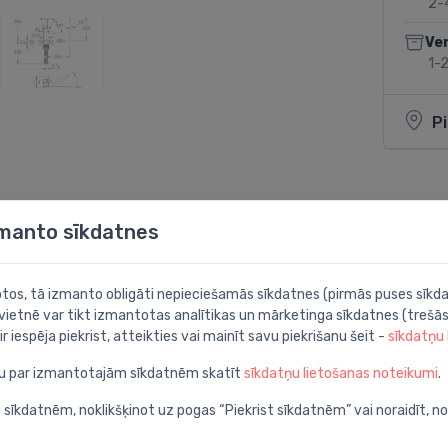
2-
Ve
1-2
P
zmanto sīkdatnes
Dalīties:
botos, tā izmanto obligāti nepieciešamās sīkdatnes (pirmās puses sīkda
 vietnē var tikt izmantotas analītikas un mārketinga sīkdatnes (trešās
ir iespēja piekrist, atteikties vai mainīt savu piekrišanu šeit -
sīkdatņu
ju par izmantotajām sīkdatnēm skatīt
sīkdatņu lietošanas noteikumi
.
 sīkdatnēm, noklikšķinot uz pogas “Piekrist sīkdatnēm” vai noraidīt, n
gsto izteci, hroms