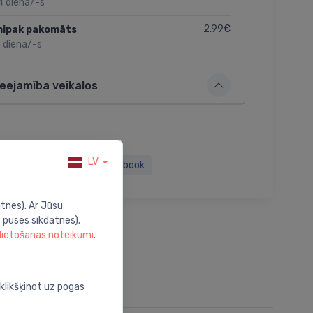
4 diena/-s
2.99€
nipak pakomāts
 diena/-s
ieejamība veikalos
LV
Twitter
Facebook
tnes). Ar Jūsu
 puses sīkdatnes).
 lietošanas noteikumi
.
oklikšķinot uz pogas