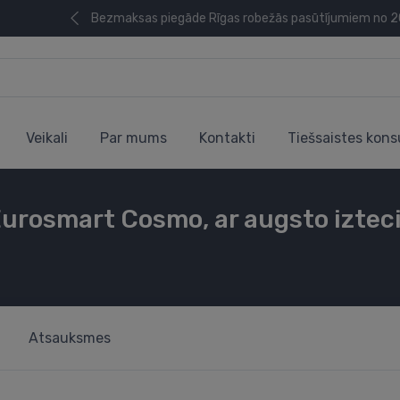
Bezmaksas piegāde Rīgas robežās pasūtījumiem no 
Veikali
Par mums
Kontakti
Tiešsaistes kons
Eurosmart Cosmo, ar augsto izteci
Atsauksmes