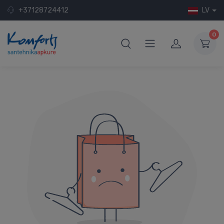
+37128724412
LV
0