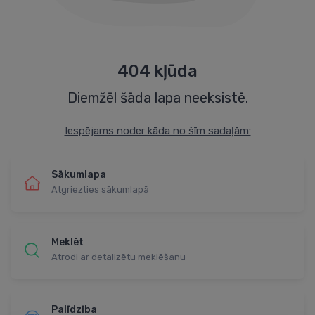
404 kļūda
Diemžēl šāda lapa neeksistē.
Iespējams noder kāda no šīm sadaļām:
Sākumlapa
Atgriezties sākumlapā
Meklēt
Atrodi ar detalizētu meklēšanu
Palīdzība