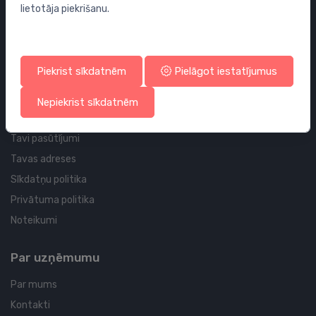
lietotāja piekrišanu.
Sifoni
Noteces grīdai un vannas istabai
Cauruļvadi un Veidgabali
Piekrist sīkdatnēm
Pielāgot iestatījumus
Profila un piegādes informācija
Nepiekrist sīkdatnēm
Tavs konts
Tavi pasūtījumi
Tavas adreses
Sīkdatņu politika
Privātuma politika
Noteikumi
Par uzņēmumu
Par mums
Kontakti