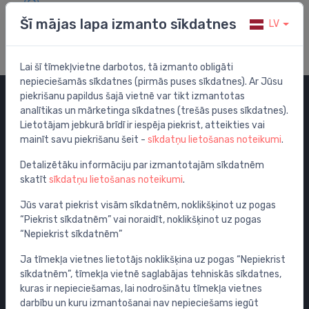
Apmeklē mūsu palīdzības centru
Šī mājas lapa izmanto sīkdatnes
LV
Lai šī tīmekļvietne darbotos, tā izmanto obligāti
nepieciešamās sīkdatnes (pirmās puses sīkdatnes). Ar Jūsu
piekrišanu papildus šajā vietnē var tikt izmantotas
analītikas un mārketinga sīkdatnes (trešās puses sīkdatnes).
Kategorijas
Lietotājam jebkurā brīdī ir iespēja piekrist, atteikties vai
mainīt savu piekrišanu šeit -
sīkdatņu lietošanas noteikumi
.
Izpārdošana
Maisītāji
Detalizētāku informāciju par izmantotajām sīkdatnēm
skatīt
sīkdatņu lietošanas noteikumi
.
Izlietnes
Tualetes podi
Jūs varat piekrist visām sīkdatnēm, noklikšķinot uz pogas
“Piekrist sīkdatnēm” vai noraidīt, noklikšķinot uz pogas
Vannas
“Nepiekrist sīkdatnēm”
Dušas
Ja tīmekļa vietnes lietotājs noklikšķina uz pogas “Nepiekrist
Vannas istabas piederumi
sīkdatnēm”, tīmekļa vietnē saglabājas tehniskās sīkdatnes,
Mēbeles
kuras ir nepieciešamas, lai nodrošinātu tīmekļa vietnes
Rāmji un skalošanas sistēmas
darbību un kuru izmantošanai nav nepieciešams iegūt