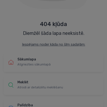
404 kļūda
Diemžēl šāda lapa neeksistē.
Iespējams noder kāda no šīm sadaļām:
Sākumlapa
Atgriezties sākumlapā
Meklēt
Atrodi ar detalizētu meklēšanu
Palīdzība