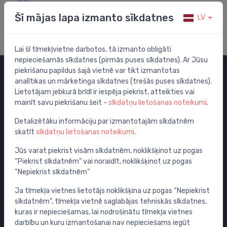
Apmeklē mūsu palīdzības centru
Šī mājas lapa izmanto sīkdatnes
LV
Lai šī tīmekļvietne darbotos, tā izmanto obligāti
nepieciešamās sīkdatnes (pirmās puses sīkdatnes). Ar Jūsu
piekrišanu papildus šajā vietnē var tikt izmantotas
analītikas un mārketinga sīkdatnes (trešās puses sīkdatnes).
Kategorijas
Lietotājam jebkurā brīdī ir iespēja piekrist, atteikties vai
mainīt savu piekrišanu šeit -
sīkdatņu lietošanas noteikumi
.
Izpārdošana
Maisītāji
Detalizētāku informāciju par izmantotajām sīkdatnēm
skatīt
sīkdatņu lietošanas noteikumi
.
Izlietnes
Tualetes podi
Jūs varat piekrist visām sīkdatnēm, noklikšķinot uz pogas
“Piekrist sīkdatnēm” vai noraidīt, noklikšķinot uz pogas
Vannas
“Nepiekrist sīkdatnēm”
Dušas
Ja tīmekļa vietnes lietotājs noklikšķina uz pogas “Nepiekrist
Vannas istabas piederumi
sīkdatnēm”, tīmekļa vietnē saglabājas tehniskās sīkdatnes,
Mēbeles
kuras ir nepieciešamas, lai nodrošinātu tīmekļa vietnes
Rāmji un skalošanas sistēmas
darbību un kuru izmantošanai nav nepieciešams iegūt