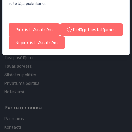
lietotāja piekrišanu.
Sifoni
Noteces grīdai un vannas istabai
Cauruļvadi un Veidgabali
Piekrist sīkdatnēm
Pielāgot iestatījumus
Profila un piegādes informācija
Nepiekrist sīkdatnēm
Tavs konts
Tavi pasūtījumi
Tavas adreses
Sīkdatņu politika
Privātuma politika
Noteikumi
Par uzņēmumu
Par mums
Kontakti