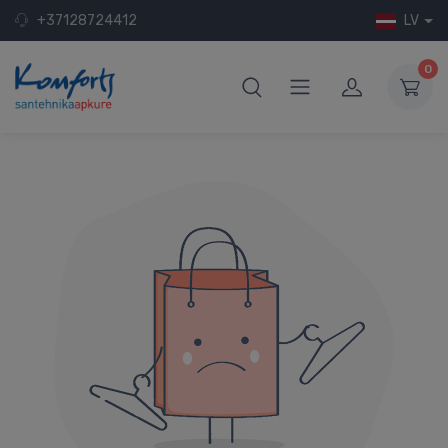
+37128724412
LV
0