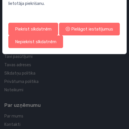
lietotāja piekrišanu.
Sifoni
Noteces grīdai un vannas istabai
Cauruļvadi un Veidgabali
Piekrist sīkdatnēm
Pielāgot iestatījumus
Profila un piegādes informācija
Nepiekrist sīkdatnēm
Tavs konts
Tavi pasūtījumi
Tavas adreses
Sīkdatņu politika
Privātuma politika
Noteikumi
Par uzņēmumu
Par mums
Kontakti