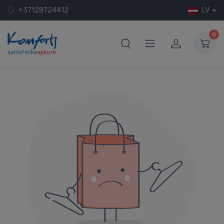
+37128724412
LV
0