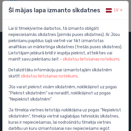
Apmeklē mūsu palīdzības centru
Šī mājas lapa izmanto sīkdatnes
LV
Lai šī tīmekļvietne darbotos, tā izmanto obligāti
nepieciešamās sīkdatnes (pirmās puses sīkdatnes). Ar Jūsu
piekrišanu papildus šajā vietnē var tikt izmantotas
analītikas un mārketinga sīkdatnes (trešās puses sīkdatnes).
Kategorijas
Lietotājam jebkurā brīdī ir iespēja piekrist, atteikties vai
mainīt savu piekrišanu šeit -
sīkdatņu lietošanas noteikumi
.
Izpārdošana
Maisītāji
Detalizētāku informāciju par izmantotajām sīkdatnēm
skatīt
sīkdatņu lietošanas noteikumi
.
Izlietnes
Tualetes podi
Jūs varat piekrist visām sīkdatnēm, noklikšķinot uz pogas
“Piekrist sīkdatnēm” vai noraidīt, noklikšķinot uz pogas
Vannas
“Nepiekrist sīkdatnēm”
Dušas
Ja tīmekļa vietnes lietotājs noklikšķina uz pogas “Nepiekrist
Vannas istabas piederumi
sīkdatnēm”, tīmekļa vietnē saglabājas tehniskās sīkdatnes,
Mēbeles
kuras ir nepieciešamas, lai nodrošinātu tīmekļa vietnes
Rāmji un skalošanas sistēmas
darbību un kuru izmantošanai nav nepieciešams iegūt