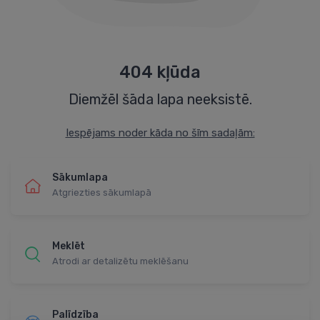
404 kļūda
Diemžēl šāda lapa neeksistē.
Iespējams noder kāda no šīm sadaļām:
Sākumlapa
Atgriezties sākumlapā
Meklēt
Atrodi ar detalizētu meklēšanu
Palīdzība