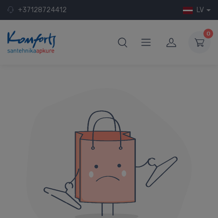
+37128724412
LV
0