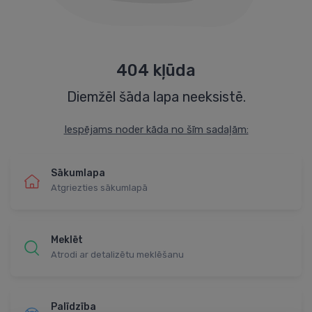
404 kļūda
Diemžēl šāda lapa neeksistē.
Iespējams noder kāda no šīm sadaļām:
Sākumlapa
Atgriezties sākumlapā
Meklēt
Atrodi ar detalizētu meklēšanu
Palīdzība