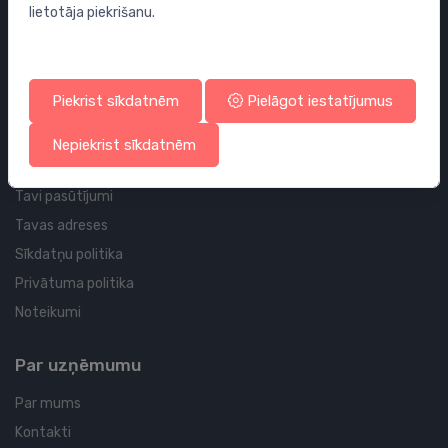
lietotāja piekrišanu.
Sifoni
Noteces grīdai un vannas istabai
Cauruļvadi un Veidgabali
Piekrist sīkdatnēm
Pielāgot iestatījumus
Profila un piegādes informācija
Nepiekrist sīkdatnēm
Tavs konts
Tavi pasūtījumi
Tavas adreses
Sīkdatņu politika
Privātuma politika
Noteikumi
Par uzņēmumu
Par mums
Kontakti