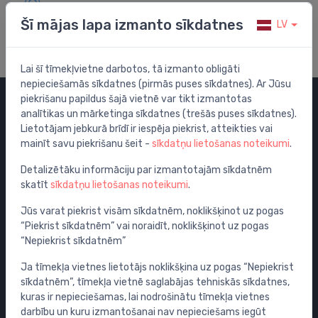
Apmeklē mūsu palīdzības centru
Šī mājas lapa izmanto sīkdatnes
LV
Lai šī tīmekļvietne darbotos, tā izmanto obligāti
nepieciešamās sīkdatnes (pirmās puses sīkdatnes). Ar Jūsu
piekrišanu papildus šajā vietnē var tikt izmantotas
analītikas un mārketinga sīkdatnes (trešās puses sīkdatnes).
Kategorijas
Lietotājam jebkurā brīdī ir iespēja piekrist, atteikties vai
mainīt savu piekrišanu šeit -
sīkdatņu lietošanas noteikumi
.
Izpārdošana
Maisītāji
Detalizētāku informāciju par izmantotajām sīkdatnēm
skatīt
sīkdatņu lietošanas noteikumi
.
Izlietnes
Tualetes podi
Jūs varat piekrist visām sīkdatnēm, noklikšķinot uz pogas
“Piekrist sīkdatnēm” vai noraidīt, noklikšķinot uz pogas
Vannas
“Nepiekrist sīkdatnēm”
Dušas
Ja tīmekļa vietnes lietotājs noklikšķina uz pogas “Nepiekrist
Vannas istabas piederumi
sīkdatnēm”, tīmekļa vietnē saglabājas tehniskās sīkdatnes,
Mēbeles
kuras ir nepieciešamas, lai nodrošinātu tīmekļa vietnes
Rāmji un skalošanas sistēmas
darbību un kuru izmantošanai nav nepieciešams iegūt