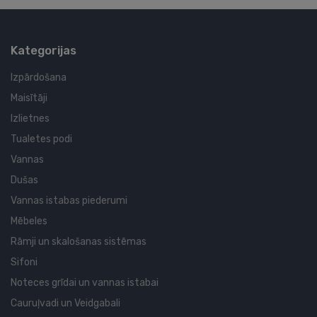
Kategorijas
Izpārdošana
Maisītāji
Izlietnes
Tualetes podi
Vannas
Dušas
Vannas istabas piederumi
Mēbeles
Rāmji un skalošanas sistēmas
Sifoni
Noteces grīdai un vannas istabai
Cauruļvadi un Veidgabali