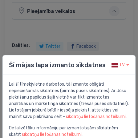
Pieejamība veikalos
Dalīties:
Twitter
Facebook
Šī mājas lapa izmanto sīkdatnes
LV
Preces apraksts
Lai šī tīmekļvietne darbotos, tā izmanto obligāti
nepieciešamās sīkdatnes (pirmās puses sīkdatnes). Ar Jūsu
virtuves izlietne Boston (L), viena bļoda, 490x490 mm
piekrišanu papildus šajā vietnē var tikt izmantotas
/kastē/
analītikas un mārketinga sīkdatnes (trešās puses sīkdatnes).
Lietotājam jebkurā brīdī ir iespēja piekrist, atteikties vai
mainīt savu piekrišanu šeit -
sīkdatņu lietošanas noteikumi
.
Detalizētāku informāciju par izmantotajām sīkdatnēm
skatīt
sīkdatņu lietošanas noteikumi
.
Jums varētu arī interesēt