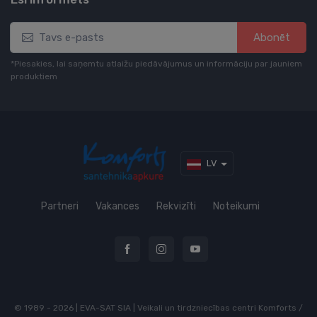
Abonēt
*Piesakies, lai saņemtu atlaižu piedāvājumus un informāciju par jauniem
produktiem
LV
Partneri
Vakances
Rekvizīti
Noteikumi
© 1989 - 2026 | EVA-SAT SIA | Veikali un tirdzniecības centri Komforts /