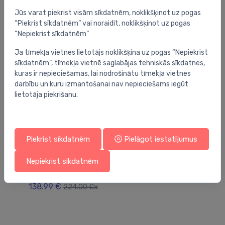
Jūs varat piekrist visām sīkdatnēm, noklikšķinot uz pogas
“Piekrist sīkdatnēm” vai noraidīt, noklikšķinot uz pogas
“Nepiekrist sīkdatnēm”
Ja tīmekļa vietnes lietotājs noklikšķina uz pogas “Nepiekrist
sīkdatnēm”, tīmekļa vietnē saglabājas tehniskās sīkdatnes,
kuras ir nepieciešamas, lai nodrošinātu tīmekļa vietnes
darbību un kuru izmantošanai nav nepieciešams iegūt
lietotāja piekrišanu.
Piekrist sīkdatnēm
Pielāgot iestatījumus
Virtuves izlietnes
Vir
Nepiekrist sīkdatnēm
virtuves izlietne Diplomat 1.5 Lux (R), 1.5 bļoda
vi
ar plauktu, 950x500 mm /kastē/
77
138.99 €
4
224.00 €x