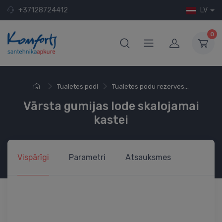
+37128724412
LV
0
Tualetes podi
Tualetes podu rezerves...
Vārsta gumijas lode skalojamai
kastei
Vispārīgi
Parametri
Atsauksmes