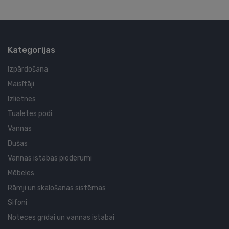
Kategorijas
Izpārdošana
Maisītāji
Izlietnes
Tualetes podi
Vannas
Dušas
Vannas istabas piederumi
Mēbeles
Rāmji un skalošanas sistēmas
Sifoni
Noteces grīdai un vannas istabai