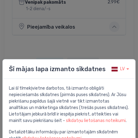
2.99€
Venipak pakomāts
1-2 diena/-s
Pieejamība veikalos
Dalīties:
Twitter
Facebook
Šī mājas lapa izmanto sīkdatnes
LV
Lai šī tīmekļvietne darbotos, tā izmanto obligāti
Preces apraksts
nepieciešamās sīkdatnes (pirmās puses sīkdatnes). Ar Jūsu
piekrišanu papildus šajā vietnē var tikt izmantotas
analītikas un mārketinga sīkdatnes (trešās puses sīkdatnes).
vārsta gumijas lode skalojamai kastei
Lietotājam jebkurā brīdī ir iespēja piekrist, atteikties vai
mainīt savu piekrišanu šeit -
sīkdatņu lietošanas noteikumi
.
Detalizētāku informāciju par izmantotajām sīkdatnēm