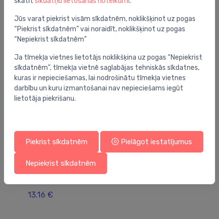
skatīt
sīkdatņu lietošanas noteikumi
.
Jums varētu arī interesēt
Jūs varat piekrist visām sīkdatnēm, noklikšķinot uz pogas
“Piekrist sīkdatnēm” vai noraidīt, noklikšķinot uz pogas
“Nepiekrist sīkdatnēm”
Ja tīmekļa vietnes lietotājs noklikšķina uz pogas “Nepiekrist
sīkdatnēm”, tīmekļa vietnē saglabājas tehniskās sīkdatnes,
kuras ir nepieciešamas, lai nodrošinātu tīmekļa vietnes
darbību un kuru izmantošanai nav nepieciešams iegūt
lietotāja piekrišanu.
Piekrist sīkdatnēm
Pielāgot iestatījumus
Tualetes podu rezerves daļas
Tu
Nepiekrist sīkdatnēm
uzpildes mehānisms Jollyfill ūdens pievads no
uz
apakšas 1/2", metāla vītne#
sā
13.16 €
4.