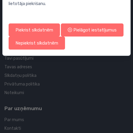
lietotāja piekrišanu.
Sifoni
Noteces grīdai un vannas istabai
Cauruļvadi un Veidgabali
Piekrist sīkdatnēm
Pielāgot iestatījumus
Profila un piegādes informācija
Nepiekrist sīkdatnēm
Tavs konts
Tavi pasūtījumi
Tavas adreses
Sīkdatņu politika
Privātuma politika
Noteikumi
Par uzņēmumu
Par mums
Kontakti