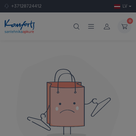
+37128724412
LV
0