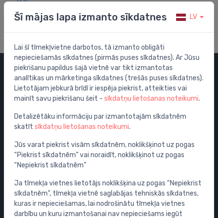
Apmeklē mūsu palīdzības centru
Šī mājas lapa izmanto sīkdatnes
LV
Lai šī tīmekļvietne darbotos, tā izmanto obligāti
nepieciešamās sīkdatnes (pirmās puses sīkdatnes). Ar Jūsu
piekrišanu papildus šajā vietnē var tikt izmantotas
analītikas un mārketinga sīkdatnes (trešās puses sīkdatnes).
Kategorijas
Lietotājam jebkurā brīdī ir iespēja piekrist, atteikties vai
mainīt savu piekrišanu šeit -
sīkdatņu lietošanas noteikumi
.
Izpārdošana
Maisītāji
Detalizētāku informāciju par izmantotajām sīkdatnēm
skatīt
sīkdatņu lietošanas noteikumi
.
Izlietnes
Tualetes podi
Jūs varat piekrist visām sīkdatnēm, noklikšķinot uz pogas
“Piekrist sīkdatnēm” vai noraidīt, noklikšķinot uz pogas
Vannas
“Nepiekrist sīkdatnēm”
Dušas
Ja tīmekļa vietnes lietotājs noklikšķina uz pogas “Nepiekrist
Vannas istabas piederumi
sīkdatnēm”, tīmekļa vietnē saglabājas tehniskās sīkdatnes,
Mēbeles
kuras ir nepieciešamas, lai nodrošinātu tīmekļa vietnes
Rāmji un skalošanas sistēmas
darbību un kuru izmantošanai nav nepieciešams iegūt