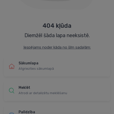
404 kļūda
Diemžēl šāda lapa neeksistē.
Iespējams noder kāda no šīm sadaļām:
Sākumlapa
Atgriezties sākumlapā
Meklēt
Atrodi ar detalizētu meklēšanu
Palīdzība