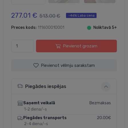
277.01 €
513.00 €
-46% Laba cena
Preces kods:
111600010001
⬤
Noliktavā 5+
Pievienot grozam
Pievienot vēlmju sarakstam
Piegādes iespējas
Bezmaksas
Saņemt veikalā
1-2 diena/-s
20.00€
Piegādes transports
2-4 diena/-s