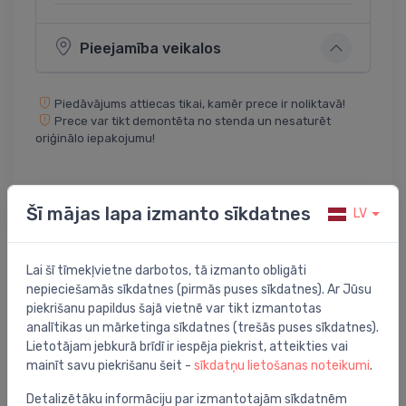
Pieejamība veikalos
Piedāvājums attiecas tikai, kamēr prece ir noliktavā!
Prece var tikt demontēta no stenda un nesaturēt
oriģinālo iepakojumu!
Dalīties:
Twitter
Facebook
Šī mājas lapa izmanto sīkdatnes
LV
Lai šī tīmekļvietne darbotos, tā izmanto obligāti
nepieciešamās sīkdatnes (pirmās puses sīkdatnes). Ar Jūsu
Preces apraksts
piekrišanu papildus šajā vietnē var tikt izmantotas
analītikas un mārketinga sīkdatnes (trešās puses sīkdatnes).
vanna Saniform Plus, 1500x700 mm, balta tērauda ##
Lietotājam jebkurā brīdī ir iespēja piekrist, atteikties vai
mainīt savu piekrišanu šeit -
sīkdatņu lietošanas noteikumi
.
Detalizētāku informāciju par izmantotajām sīkdatnēm