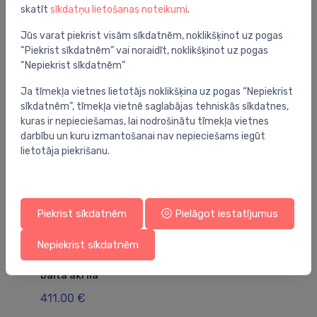
skatīt
sīkdatņu lietošanas noteikumi
.
Jums varētu arī interesēt
Jūs varat piekrist visām sīkdatnēm, noklikšķinot uz pogas
“Piekrist sīkdatnēm” vai noraidīt, noklikšķinot uz pogas
“Nepiekrist sīkdatnēm”
Ja tīmekļa vietnes lietotājs noklikšķina uz pogas “Nepiekrist
sīkdatnēm”, tīmekļa vietnē saglabājas tehniskās sīkdatnes,
kuras ir nepieciešamas, lai nodrošinātu tīmekļa vietnes
darbību un kuru izmantošanai nav nepieciešams iegūt
lietotāja piekrišanu.
Piekrist sīkdatnēm
Pielāgot iestatījumus
Nepiekrist sīkdatnēm
Vannas
Va
vanna Harmonia (P), 1500x950 mm, labā puse,
va
balta akrila
rā
411.00 €
56