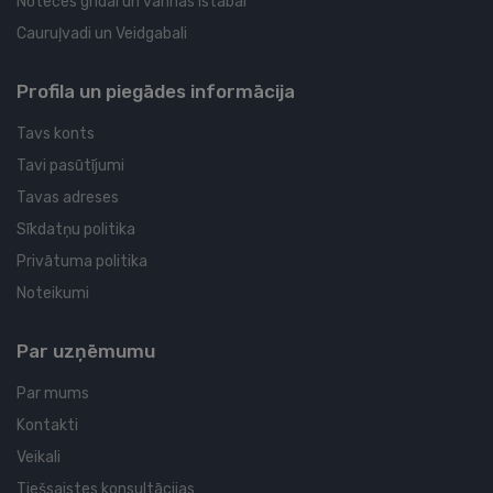
Noteces grīdai un vannas istabai
Cauruļvadi un Veidgabali
Profila un piegādes informācija
Tavs konts
Tavi pasūtījumi
Tavas adreses
Sīkdatņu politika
Privātuma politika
Noteikumi
Par uzņēmumu
Par mums
Kontakti
Veikali
Tiešsaistes konsultācijas