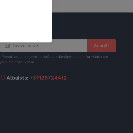
Esi informēts
Abonēt
*Piesakies, lai saņemtu atlaižu piedāvājumus un informāciju par
jauniem produktiem
Atbalsts:
+37128724412