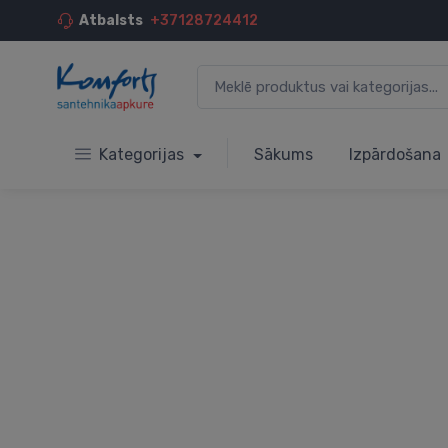
Atbalsts
+37128724412
Kategorijas
Sākums
Izpārdošana