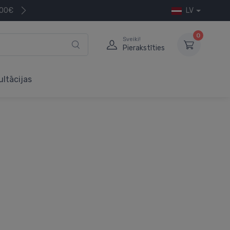
200€
LV
0
Sveiki!
Pierakstīties
ultācijas