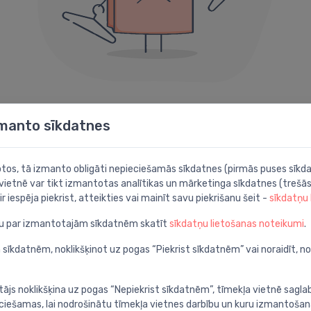
404 kļūda
zmanto sīkdatnes
Diemžēl šāda lapa neeksistē.
botos, tā izmanto obligāti nepieciešamās sīkdatnes (pirmās puses sīkda
 vietnē var tikt izmantotas analītikas un mārketinga sīkdatnes (trešās
Iespējams noder kāda no šīm sadaļām:
ir iespēja piekrist, atteikties vai mainīt savu piekrišanu šeit -
sīkdatņu
ju par izmantotajām sīkdatnēm skatīt
sīkdatņu lietošanas noteikumi
.
Meklēt
P
apā
Atrodi ar detalizētu
A
 sīkdatnēm, noklikšķinot uz pogas “Piekrist sīkdatnēm” vai noraidīt, n
meklēšanu
c
tājs noklikšķina uz pogas “Nepiekrist sīkdatnēm”, tīmekļa vietnē sagla
ieciešamas, lai nodrošinātu tīmekļa vietnes darbību un kuru izmantoša