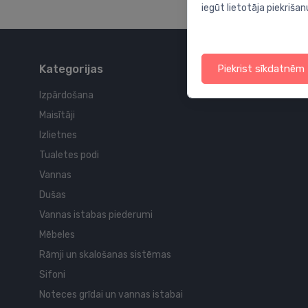
iegūt lietotāja piekrišan
Kategorijas
Piekrist sīkdatnēm
Izpārdošana
Maisītāji
Izlietnes
Tualetes podi
Vannas
Dušas
Vannas istabas piederumi
Mēbeles
Rāmji un skalošanas sistēmas
Sifoni
Noteces grīdai un vannas istabai