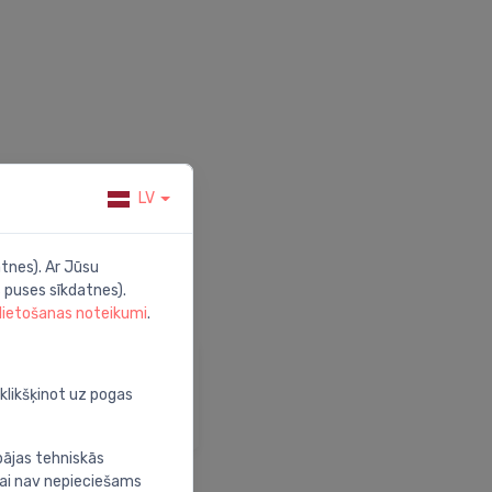
LV
tnes). Ar Jūsu
 puses sīkdatnes).
 lietošanas noteikumi
.
alīdzība
pmeklē mūsu palīdzības
oklikšķinot uz pogas
entru
bājas tehniskās
nai nav nepieciešams