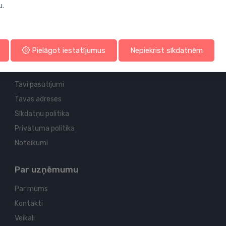
u.
Profila un piegādes informācija
Pielāgot iestatījumus
Nepiekrist sīkdatnēm
Tavs konts
Tavi pasūtījumi
Tavas adreses
Sīkdatņu politika
Privātuma politika
Noteikumi
Par uzņēmumu
Par mums
Kontakti
Veikali