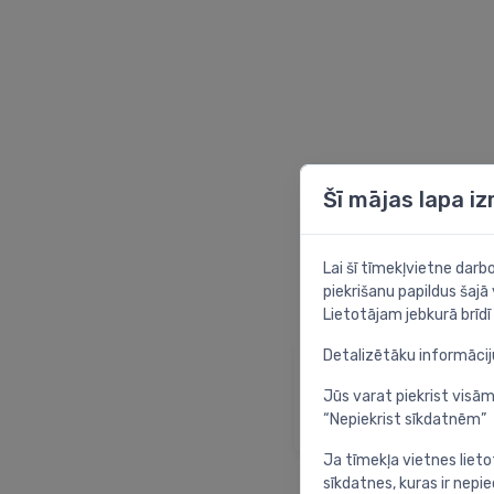
Šī mājas lapa i
Lai šī tīmekļvietne dar
piekrišanu papildus šajā
Lietotājam jebkurā brīdī 
Detalizētāku informāci
Sākumlapa
Atgriezties sākuml
Jūs varat piekrist visām
“Nepiekrist sīkdatnēm”
Ja tīmekļa vietnes lieto
sīkdatnes, kuras ir nep