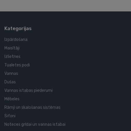
Kategorijas
Izpārdošana
Maisītāji
Izlietnes
Tualetes podi
Vannas
Dušas
Vannas istabas piederumi
Mēbeles
Rāmji un skalošanas sistēmas
Sifoni
Noteces grīdai un vannas istabai