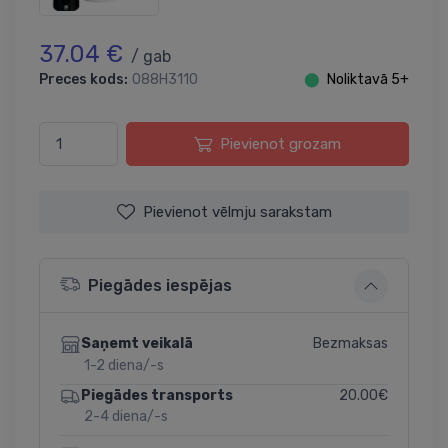
37.04 €
/ gab
Preces kods:
088H3110
⬤
Noliktavā 5+
Pievienot grozam
Pievienot vēlmju sarakstam
Piegādes iespējas
Bezmaksas
Saņemt veikalā
1-2 diena/-s
20.00€
Piegādes transports
2-4 diena/-s