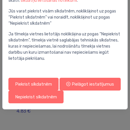
skatīt
sīkdatņu lietošanas noteikumi
.
Jums varētu arī interesēt
Jūs varat piekrist visām sīkdatnēm, noklikšķinot uz pogas
“Piekrist sīkdatnēm” vai noraidīt, noklikšķinot uz pogas
“Nepiekrist sīkdatnēm”
Ja tīmekļa vietnes lietotājs noklikšķina uz pogas “Nepiekrist
sīkdatnēm”, tīmekļa vietnē saglabājas tehniskās sīkdatnes,
kuras ir nepieciešamas, lai nodrošinātu tīmekļa vietnes
darbību un kuru izmantošanai nav nepieciešams iegūt
lietotāja piekrišanu.
Piekrist sīkdatnēm
Pielāgot iestatījumus
Radiatoru vārstu piederumi
Ra
Nepiekrist sīkdatnēm
Herz adapteris Danfoss vārstam ar vītni M23.5
de
4.83 €
3.