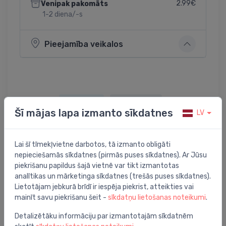
2.99€
Venipak pakomāts
1-2 diena/-s
Pieejamība veikalos
Dalīties:
Twitter
Facebook
Šī mājas lapa izmanto sīkdatnes
LV
Lai šī tīmekļvietne darbotos, tā izmanto obligāti
Preces apraksts
nepieciešamās sīkdatnes (pirmās puses sīkdatnes). Ar Jūsu
piekrišanu papildus šajā vietnē var tikt izmantotas
analītikas un mārketinga sīkdatnes (trešās puses sīkdatnes).
TWA-A termo aktuators NC, 24V, RA pievien.
Lietotājam jebkurā brīdī ir iespēja piekrist, atteikties vai
mainīt savu piekrišanu šeit -
sīkdatņu lietošanas noteikumi
.
Detalizētāku informāciju par izmantotajām sīkdatnēm