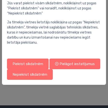
Jūs varat piekrist visām sīkdatnēm, noklikšķinot uz pogas
“Piekrist sīkdatnēm” vai noraidīt, noklikšķinot uz pogas
“Nepiekrist sīkdatnēm”
Ja tīmekļa vietnes lietotājs noklikšķina uz pogas “Nepiekrist
sīkdatnēm”, tīmekļa vietnē saglabājas tehniskās sīkdatnes,
kuras ir nepieciešamas, lai nodrošinātu tīmekļa vietnes
darbību un kuru izmantošanai nav nepieciešams iegūt
lietotāja piekrišanu.
Piekrist sīkdatnēm
Pielāgot iestatījumus
Tualetes birstes
Tu
e
tualetes birste Thea, zaļš/bambuss
tu
Nepiekrist sīkdatnēm
16.00 €
15