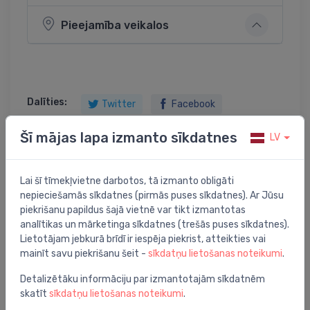
Pieejamība veikalos
Dalīties:
Twitter
Facebook
Šī mājas lapa izmanto sīkdatnes
LV
Preces apraksts
Lai šī tīmekļvietne darbotos, tā izmanto obligāti
nepieciešamās sīkdatnes (pirmās puses sīkdatnes). Ar Jūsu
piekrišanu papildus šajā vietnē var tikt izmantotas
tualetes papīra un birstes turētājs Trilly, matēts melns
analītikas un mārketinga sīkdatnes (trešās puses sīkdatnes).
Lietotājam jebkurā brīdī ir iespēja piekrist, atteikties vai
mainīt savu piekrišanu šeit -
sīkdatņu lietošanas noteikumi
.
Detalizētāku informāciju par izmantotajām sīkdatnēm
Jums varētu arī interesēt
skatīt
sīkdatņu lietošanas noteikumi
.