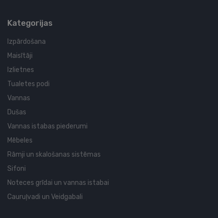
Kategorijas
Izpārdošana
Maisītāji
Izlietnes
Tualetes podi
Vannas
Dušas
Vannas istabas piederumi
Mēbeles
Rāmji un skalošanas sistēmas
Sifoni
Noteces grīdai un vannas istabai
Cauruļvadi un Veidgabali