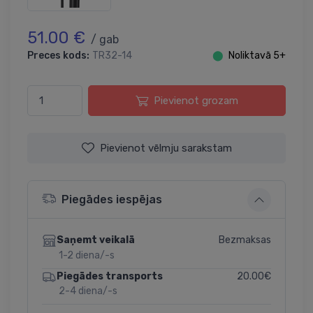
51.00 €
/ gab
Preces kods:
TR32-14
⬤
Noliktavā 5+
Pievienot grozam
Pievienot vēlmju sarakstam
Piegādes iespējas
Bezmaksas
Saņemt veikalā
1-2 diena/-s
20.00€
Piegādes transports
2-4 diena/-s