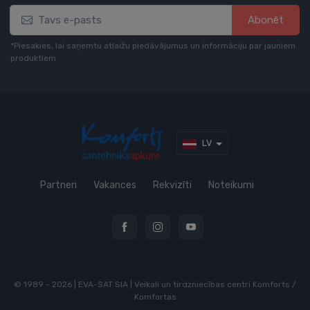
Abonēt
*Piesakies, lai saņemtu atlaižu piedāvājumus un informāciju par jauniem
produktiem
LV
Partneri
Vakances
Rekvizīti
Noteikumi
© 1989 - 2026 | EVA-SAT SIA | Veikali un tirdzniecības centri Komforts /
Komfortas