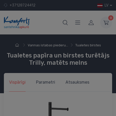
+37128724412
LV
0
Vannas istabas piederu...
Tualetes birstes
Tualetes papīra un birstes turētājs
Trilly, matēts melns
Vispārīgi
Parametri
Atsauksmes