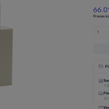
66.0
Preces k
P
Sa
1-2
Pi
2-
Ve