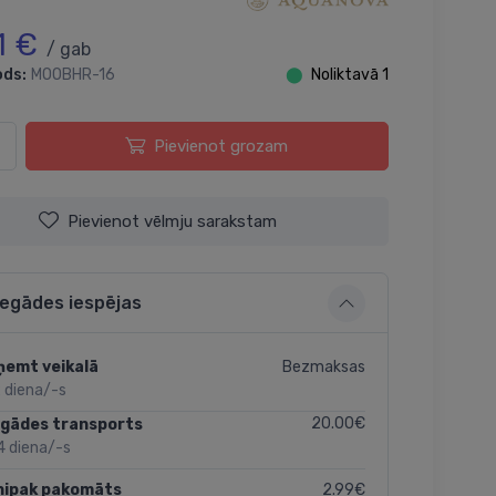
1 €
/ gab
ods:
MOOBHR-16
⬤
Noliktavā 1
Pievienot grozam
Pievienot vēlmju sarakstam
iegādes iespējas
Bezmaksas
ņemt veikalā
 diena/-s
20.00€
egādes transports
4 diena/-s
2.99€
nipak pakomāts