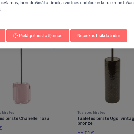
ieciešamas, lai nodrošinātu tīmekļa vietnes darbību un kuru izmantoša
u.
Jums varētu arī interesēt
Pielāgot iestatījumus
Nepiekrist sīkdatnēm
s birstes
Tualetes birstes
es birste Chanelle, rozā
tualetes birste Ugo, vinta
bronze
 €
66.01 €