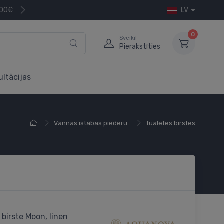
200€
LV
0
Sveiki!
Pierakstīties
ultācijas
Vannas istabas piederu...
Tualetes birstes
 birste Moon, linen