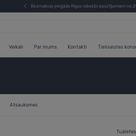
Bezmaksas piegāde Rīgas robežās pasūtījumiem no 
Veikali
Par mums
Kontakti
Tiešsaistes kons
Atsauksmes
Tualetes