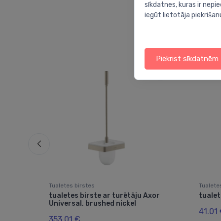
sīkdatnes, kuras ir nep
iegūt lietotāja piekrišan
Piekrist sīkdatnēm
Tualetes birstes
Tualete
tualetes birste ar turētāju Axor
tualet
Universal, brushed nickel
41.01
353.01 €