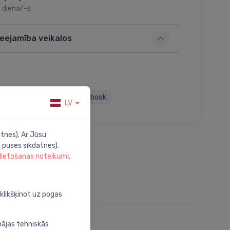
 diena/-s
ieejamība veikalos
Twitter
Facebook
LV
tnes). Ar Jūsu
 puses sīkdatnes).
 lietošanas noteikumi
.
oklikšķinot uz pogas
bājas tehniskās