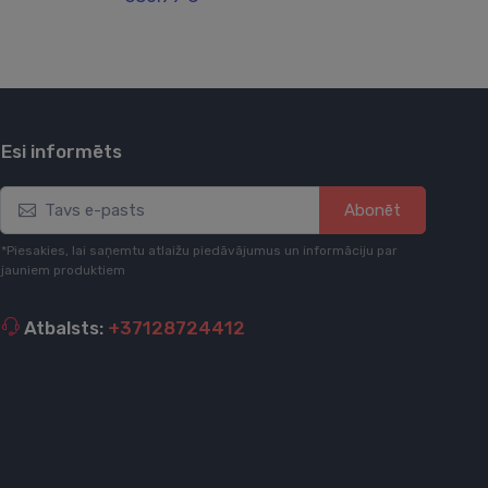
Esi informēts
Abonēt
*Piesakies, lai saņemtu atlaižu piedāvājumus un informāciju par
jauniem produktiem
Atbalsts:
+37128724412