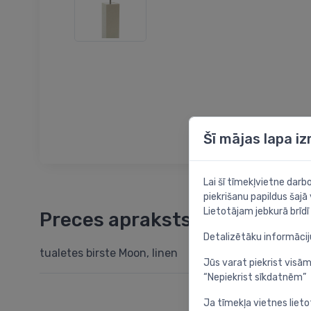
Šī mājas lapa i
Lai šī tīmekļvietne dar
piekrišanu papildus šajā
Lietotājam jebkurā brīdī 
Preces apraksts
Detalizētāku informāci
tualetes birste Moon, linen
Jūs varat piekrist visām
“Nepiekrist sīkdatnēm”
Ja tīmekļa vietnes lieto