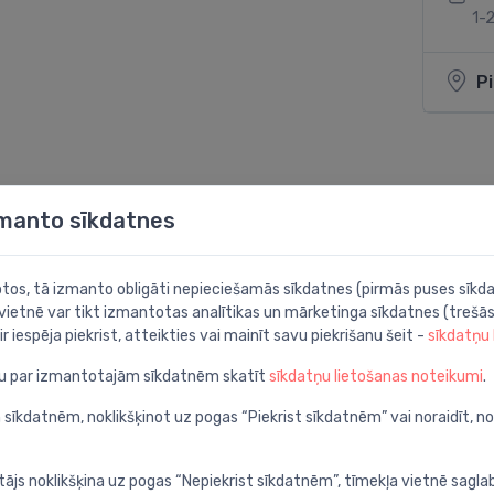
1-2
P
Dalīties:
zmanto sīkdatnes
botos, tā izmanto obligāti nepieciešamās sīkdatnes (pirmās puses sīkda
 vietnē var tikt izmantotas analītikas un mārketinga sīkdatnes (trešās
ir iespēja piekrist, atteikties vai mainīt savu piekrišanu šeit -
sīkdatņu
ju par izmantotajām sīkdatnēm skatīt
sīkdatņu lietošanas noteikumi
.
 sīkdatnēm, noklikšķinot uz pogas “Piekrist sīkdatnēm” vai noraidīt, n
tājs noklikšķina uz pogas “Nepiekrist sīkdatnēm”, tīmekļa vietnē sagla