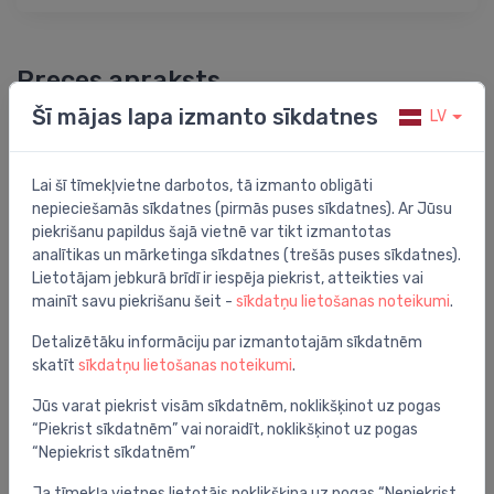
Preces apraksts
Šī mājas lapa izmanto sīkdatnes
LV
termostatiskais elements 60°C
Lai šī tīmekļvietne darbotos, tā izmanto obligāti
nepieciešamās sīkdatnes (pirmās puses sīkdatnes). Ar Jūsu
piekrišanu papildus šajā vietnē var tikt izmantotas
Jums varētu arī interesēt
analītikas un mārketinga sīkdatnes (trešās puses sīkdatnes).
Lietotājam jebkurā brīdī ir iespēja piekrist, atteikties vai
mainīt savu piekrišanu šeit -
sīkdatņu lietošanas noteikumi
.
Detalizētāku informāciju par izmantotajām sīkdatnēm
skatīt
sīkdatņu lietošanas noteikumi
.
Jūs varat piekrist visām sīkdatnēm, noklikšķinot uz pogas
“Piekrist sīkdatnēm” vai noraidīt, noklikšķinot uz pogas
“Nepiekrist sīkdatnēm”
Ja tīmekļa vietnes lietotājs noklikšķina uz pogas “Nepiekrist