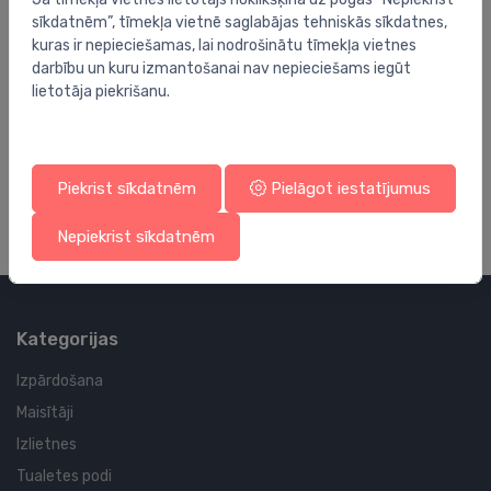
sīkdatnēm”, tīmekļa vietnē saglabājas tehniskās sīkdatnes,
kuras ir nepieciešamas, lai nodrošinātu tīmekļa vietnes
darbību un kuru izmantošanai nav nepieciešams iegūt
lietotāja piekrišanu.
Termovārstu piederumi
Te
AVP mebrāna atpakaļgaitā
Vī
DN
363.97 €
13
Piekrist sīkdatnēm
Pielāgot iestatījumus
Nepiekrist sīkdatnēm
Kategorijas
Izpārdošana
Maisītāji
Izlietnes
Tualetes podi