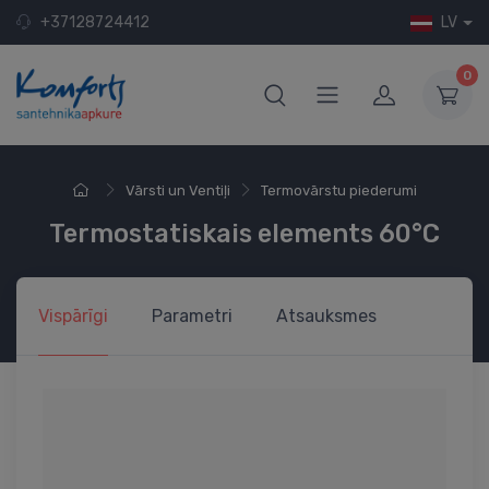
+37128724412
LV
0
Vārsti un Ventiļi
Termovārstu piederumi
Termostatiskais elements 60°C
Vispārīgi
Parametri
Atsauksmes