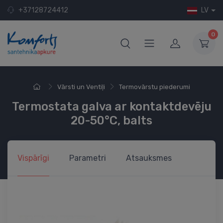
+37128724412
LV
0
Vārsti un Ventiļi
Termovārstu piederumi
Termostata galva ar kontaktdevēju
20-50°C, balts
Vispārīgi
Parametri
Atsauksmes