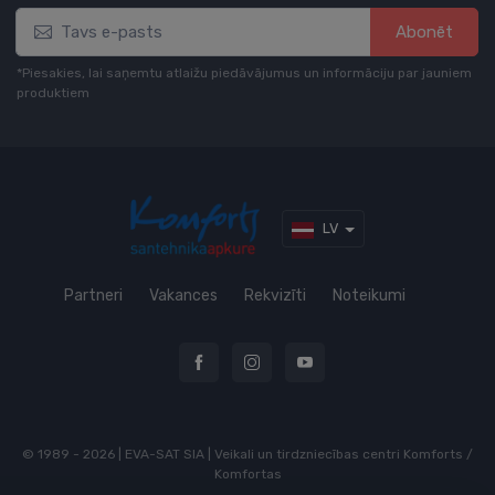
Abonēt
*Piesakies, lai saņemtu atlaižu piedāvājumus un informāciju par jauniem
produktiem
LV
Partneri
Vakances
Rekvizīti
Noteikumi
© 1989 - 2026 | EVA-SAT SIA | Veikali un tirdzniecības centri Komforts /
Komfortas