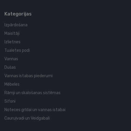
Kategorijas
Izpārdošana
Maisītāji
Izlietnes
Tualetes podi
Vannas
Dušas
Vannas istabas piederumi
Mēbeles
Rāmji un skalošanas sistēmas
Sifoni
Noteces grīdai un vannas istabai
Cauruļvadi un Veidgabali