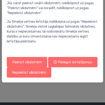
Jūs varat piekrist visām sīkdatnēm, noklikšķinot uz pogas
“Piekrist sīkdatnēm” vai noraidīt, noklikšķinot uz pogas
“Nepiekrist sīkdatnēm”
Ja tīmekļa vietnes lietotājs noklikšķina uz pogas “Nepiekrist
sīkdatnēm”, tīmekļa vietnē saglabājas tehniskās sīkdatnes,
kuras ir nepieciešamas, lai nodrošinātu tīmekļa vietnes
darbību un kuru izmantošanai nav nepieciešams iegūt
lietotāja piekrišanu.
Piekrist sīkdatnēm
Pielāgot iestatījumus
Termovārstu piederumi
Te
termostatiskais elements 60°C
ak
Nepiekrist sīkdatnēm
44.00 €
2