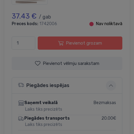
37.43 €
/ gab
Preces kods:
1742006
⬤
Nav noliktavā
Pievienot grozam
Pievienot vēlmju sarakstam
Piegādes iespējas
Bezmaksas
Saņemt veikalā
Laiks tiks precizēts
20.00€
Piegādes transports
Laiks tiks precizēts