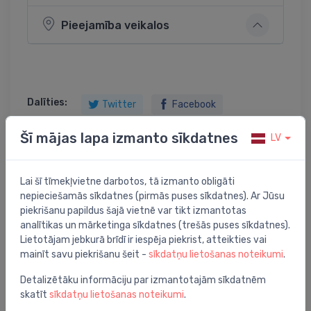
Pieejamība veikalos
Dalīties:
Twitter
Facebook
Šī mājas lapa izmanto sīkdatnes
LV
Preces apraksts
Lai šī tīmekļvietne darbotos, tā izmanto obligāti
nepieciešamās sīkdatnes (pirmās puses sīkdatnes). Ar Jūsu
piekrišanu papildus šajā vietnē var tikt izmantotas
termostata galva ar kontaktdevēju 20-50°C, balts
analītikas un mārketinga sīkdatnes (trešās puses sīkdatnes).
Lietotājam jebkurā brīdī ir iespēja piekrist, atteikties vai
mainīt savu piekrišanu šeit -
sīkdatņu lietošanas noteikumi
.
Detalizētāku informāciju par izmantotajām sīkdatnēm
Jums varētu arī interesēt
skatīt
sīkdatņu lietošanas noteikumi
.