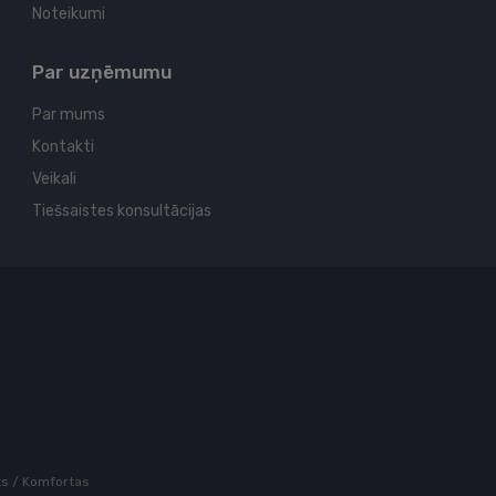
Noteikumi
Par uzņēmumu
Par mums
Kontakti
Veikali
Tiešsaistes konsultācijas
rts / Komfortas