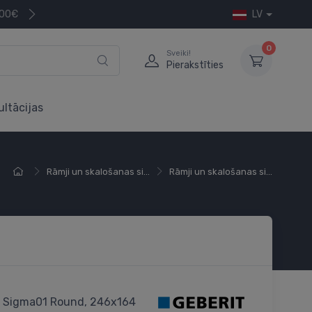
200€
LV
0
Sveiki!
Pierakstīties
ultācijas
Rāmji un skalošanas si...
Rāmji un skalošanas si...
š Sigma01 Round, 246x164