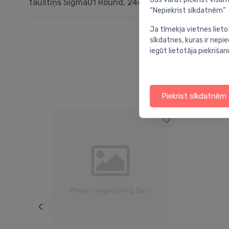
taustiņš Sigma01 Round, 246x164 mm, balts
“Nepiekrist sīkdatnēm”
Ja tīmekļa vietnes lieto
sīkdatnes, kuras ir nep
iegūt lietotāja piekrišan
Piekrist sīkdatnēm