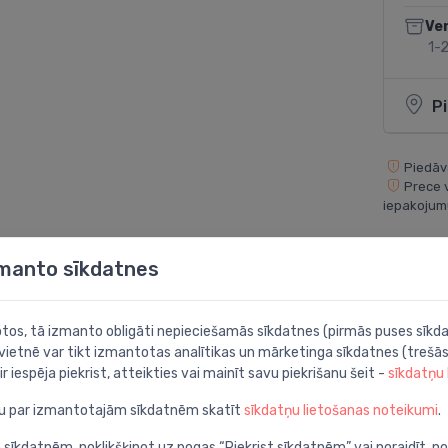
Ve
1-2
P
Piedāvā
Prece 
iepakojum
zmanto sīkdatnes
Dalīties:
botos, tā izmanto obligāti nepieciešamās sīkdatnes (pirmās puses sīkda
 vietnē var tikt izmantotas analītikas un mārketinga sīkdatnes (trešās
ir iespēja piekrist, atteikties vai mainīt savu piekrišanu šeit -
sīkdatņu
ju par izmantotajām sīkdatnēm skatīt
sīkdatņu lietošanas noteikumi
.
 sīkdatnēm, noklikšķinot uz pogas “Piekrist sīkdatnēm” vai noraidīt, n