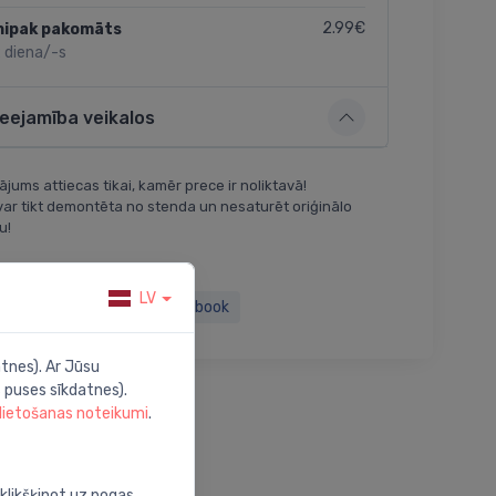
2.99€
nipak pakomāts
 diena/-s
ieejamība veikalos
jums attiecas tikai, kamēr prece ir noliktavā!
var tikt demontēta no stenda un nesaturēt oriģinālo
u!
LV
Twitter
Facebook
tnes). Ar Jūsu
 puses sīkdatnes).
 lietošanas noteikumi
.
oklikšķinot uz pogas