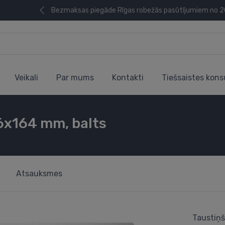
Bezmaksas piegāde Rīgas robežās pasūtījumiem no 
Veikali
Par mums
Kontakti
Tiešsaistes kons
6x164 mm, balts
Atsauksmes
Taustiņ