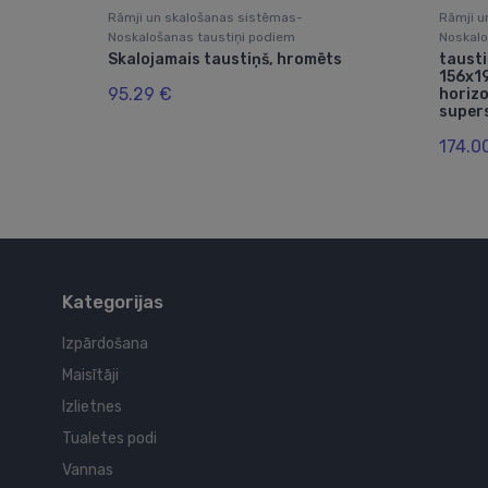
Rāmji un skalošanas sistēmas-
Rāmji u
Noskalošanas taustiņi podiem
Noskalo
Skalojamais taustiņš, hromēts
taust
156x1
95.29 €
horizo
super
174.0
Kategorijas
Izpārdošana
Maisītāji
Izlietnes
Tualetes podi
Vannas