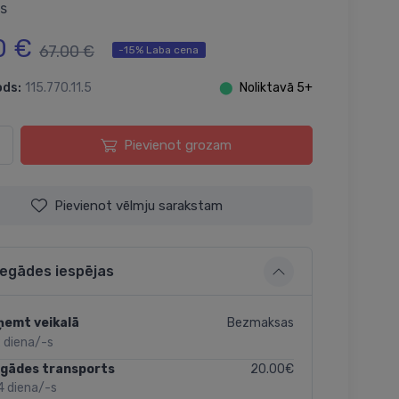
s
0 €
67.00 €
-15% Laba cena
ods:
115.770.11.5
⬤
Noliktavā 5+
Pievienot grozam
Pievienot vēlmju sarakstam
iegādes iespējas
Bezmaksas
ņemt veikalā
 diena/-s
20.00€
egādes transports
4 diena/-s