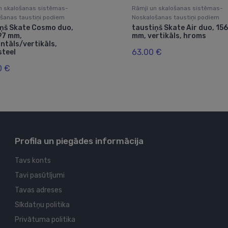
n skalošanas sistēmas-
Rāmji un skalošanas sistēmas-
šanas taustiņi podiem
Noskalošanas taustiņi podiem
iņš Skate Cosmo duo,
taustiņš Skate Air duo, 15
97 mm,
mm, vertikāls, hroms
ntāls/vertikāls,
63.00 €
steel
0 €
Profila un piegādes informācija
Tavs konts
Tavi pasūtījumi
Tavas adreses
Sīkdatņu politika
Privātuma politika