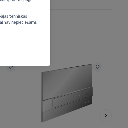
bājas tehniskās
nai nav nepieciešams