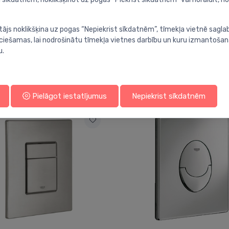
tājs noklikšķina uz pogas “Nepiekrist sīkdatnēm”, tīmekļa vietnē sagla
ieciešamas, lai nodrošinātu tīmekļa vietnes darbību un kuru izmantoša
u.
Jums varētu arī interesēt
Pielāgot iestatījumus
Nepiekrist sīkdatnēm