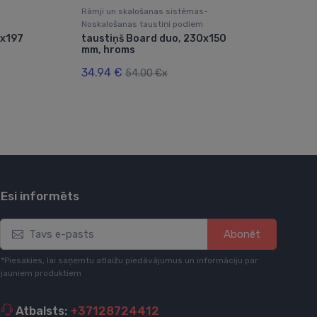
Rāmji un skalošanas sistēmas-
Rāmj
Noskalošanas taustiņi podiem
Nosk
6x197
taustiņš Board duo, 230x150
tau
mm, hroms
ar 
akt
34.94 €
“ea
54.00 €x
608
Esi informēts
Abonēt
*Piesakies, lai saņemtu atlaižu piedāvājumus un informāciju par
jauniem produktiem
Atbalsts:
+37128724412