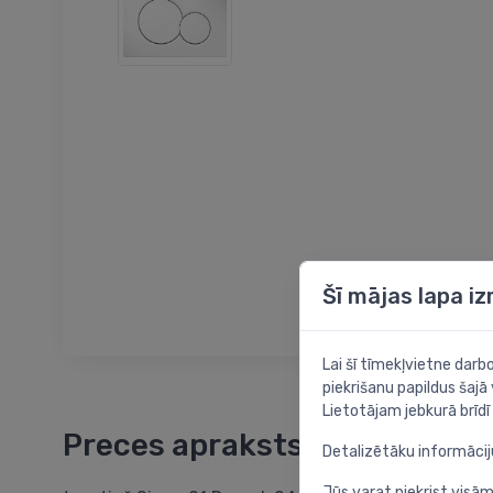
Šī mājas lapa i
Lai šī tīmekļvietne dar
piekrišanu papildus šajā
Lietotājam jebkurā brīdī 
Preces apraksts
Detalizētāku informāci
Jūs varat piekrist visām