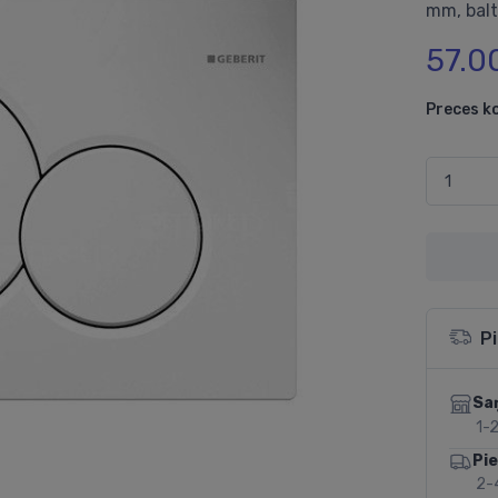
mm, balt
57.0
Preces k
P
Sa
1-2
Pi
2-