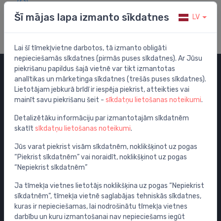
Apmeklē mūsu palīdzības centru
Šī mājas lapa izmanto sīkdatnes
LV
Lai šī tīmekļvietne darbotos, tā izmanto obligāti
nepieciešamās sīkdatnes (pirmās puses sīkdatnes). Ar Jūsu
piekrišanu papildus šajā vietnē var tikt izmantotas
analītikas un mārketinga sīkdatnes (trešās puses sīkdatnes).
Kategorijas
Lietotājam jebkurā brīdī ir iespēja piekrist, atteikties vai
mainīt savu piekrišanu šeit -
sīkdatņu lietošanas noteikumi
.
Izpārdošana
Maisītāji
Detalizētāku informāciju par izmantotajām sīkdatnēm
skatīt
sīkdatņu lietošanas noteikumi
.
Izlietnes
Tualetes podi
Jūs varat piekrist visām sīkdatnēm, noklikšķinot uz pogas
“Piekrist sīkdatnēm” vai noraidīt, noklikšķinot uz pogas
Vannas
“Nepiekrist sīkdatnēm”
Dušas
Ja tīmekļa vietnes lietotājs noklikšķina uz pogas “Nepiekrist
Vannas istabas piederumi
sīkdatnēm”, tīmekļa vietnē saglabājas tehniskās sīkdatnes,
Mēbeles
kuras ir nepieciešamas, lai nodrošinātu tīmekļa vietnes
Rāmji un skalošanas sistēmas
darbību un kuru izmantošanai nav nepieciešams iegūt