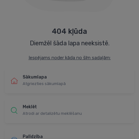
404 kļūda
Diemžēl šāda lapa neeksistē.
Iespējams noder kāda no šīm sadaļām:
Sākumlapa
Atgriezties sākumlapā
Meklēt
Atrodi ar detalizētu meklēšanu
Palīdzība