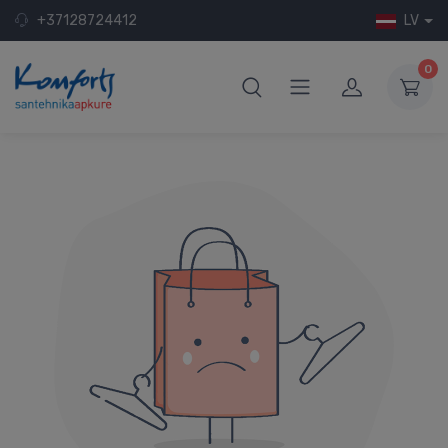
+37128724412
LV
0