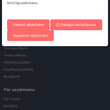
lietotāja piekrišanu.
Sifoni
Noteces grīdai un vannas istabai
Cauruļvadi un Veidgabali
Piekrist sīkdatnēm
Pielāgot iestatījumus
Profila un piegādes informācija
Nepiekrist sīkdatnēm
Tavs konts
Tavi pasūtījumi
Tavas adreses
Sīkdatņu politika
Privātuma politika
Noteikumi
Par uzņēmumu
Par mums
Kontakti