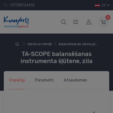
+37128724412
LV
0
Vārsti un Ventiļi
Balansēšanas vārstu pi...
TA-SCOPE balansēšanas
instrumenta šļūtene, zila
Vispārīgi
Parametri
Atsauksmes