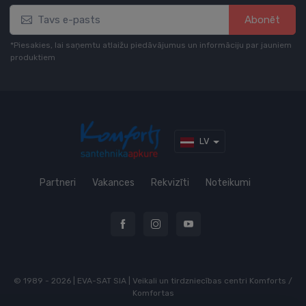
Abonēt
*Piesakies, lai saņemtu atlaižu piedāvājumus un informāciju par jauniem
produktiem
LV
Partneri
Vakances
Rekvizīti
Noteikumi
© 1989 - 2026 | EVA-SAT SIA | Veikali un tirdzniecības centri Komforts /
Komfortas