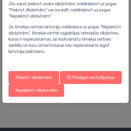
Jūs varat piekrist visām sīkdatnēm, noklikšķinot uz pogas
“Piekrist sīkdatnēm” vai noraidīt, noklikšķinot uz pogas
“Nepiekrist sīkdatnēm”
Ja tīmekļa vietnes lietotājs noklikšķina uz pogas “Nepiekrist
sīkdatnēm”, tīmekļa vietnē saglabājas tehniskās sīkdatnes,
kuras ir nepieciešamas, lai nodrošinātu tīmekļa vietnes
darbību un kuru izmantošanai nav nepieciešams iegūt
lietotāja piekrišanu.
Piekrist sīkdatnēm
Pielāgot iestatījumus
Balansēšanas vārstu piederumi
Ba
Impulsa caurules, 6 mm, R 1/2, 1500 mm, Varš
MM
Nepiekrist sīkdatnēm
50.34 €
31