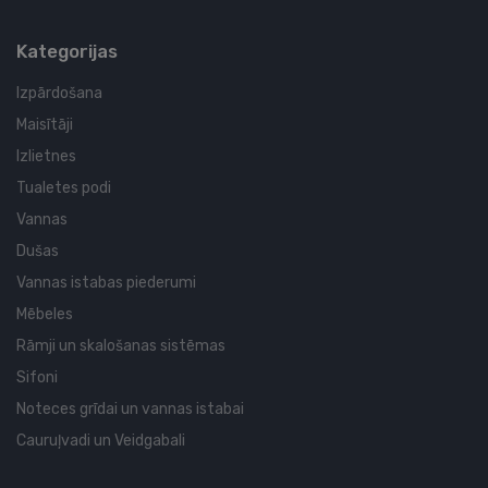
Kategorijas
Izpārdošana
Maisītāji
Izlietnes
Tualetes podi
Vannas
Dušas
Vannas istabas piederumi
Mēbeles
Rāmji un skalošanas sistēmas
Sifoni
Noteces grīdai un vannas istabai
Cauruļvadi un Veidgabali