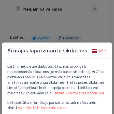
Pieejamība veikalos
Dalīties:
Twitter
Facebook
Šī mājas lapa izmanto sīkdatnes
LV
Preces apraksts
Lai šī tīmekļvietne darbotos, tā izmanto obligāti
nepieciešamās sīkdatnes (pirmās puses sīkdatnes). Ar Jūsu
piekrišanu papildus šajā vietnē var tikt izmantotas
TA-SCOPE balansēšanas instrumenta šļūtene, zila
analītikas un mārketinga sīkdatnes (trešās puses sīkdatnes).
Lietotājam jebkurā brīdī ir iespēja piekrist, atteikties vai
mainīt savu piekrišanu šeit -
sīkdatņu lietošanas noteikumi
.
Detalizētāku informāciju par izmantotajām sīkdatnēm
Jums varētu arī interesēt
skatīt
sīkdatņu lietošanas noteikumi
.