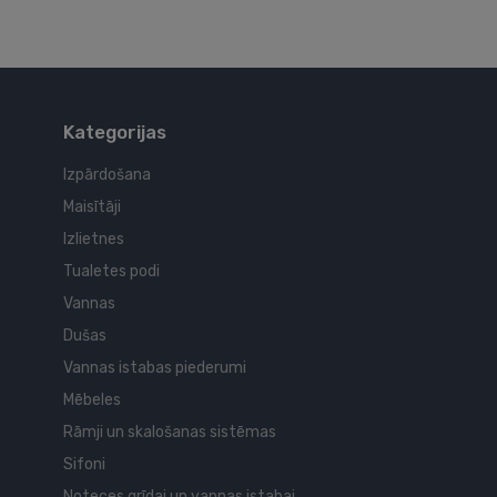
Kategorijas
Izpārdošana
Maisītāji
Izlietnes
Tualetes podi
Vannas
Dušas
Vannas istabas piederumi
Mēbeles
Rāmji un skalošanas sistēmas
Sifoni
Noteces grīdai un vannas istabai