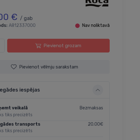
00 €
/ gab
ods:
A812337000
⬤
Nav noliktavā
Pievienot grozam
Pievienot vēlmju sarakstam
iegādes iespējas
Bezmaksas
ņemt veikalā
ks tiks precizēts
20.00€
egādes transports
ks tiks precizēts