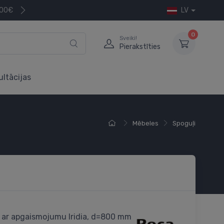
200€
LV
0
Sveiki!
Pierakstīties
ultācijas
Mēbeles
Spoguļi
 ar apgaismojumu Iridia, d=800 mm