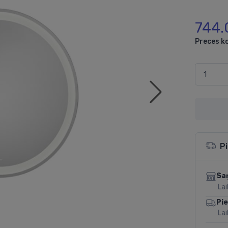
744.
Preces k
P
Sa
Lai
Pi
Lai