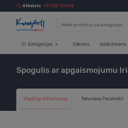
Atbalsts
+37128724412
Kategorijas
Sākums
Izpārdošana
Spogulis ar apgaismojumu Ir
Vispārīgi
Informācija
Tehniskie
Parametri