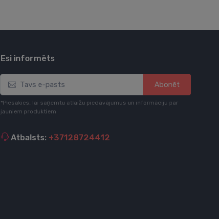
Esi informēts
Abonēt
*Piesakies, lai saņemtu atlaižu piedāvājumus un informāciju par
jauniem produktiem
Atbalsts:
+37128724412