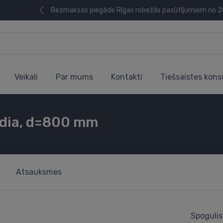
Bezmaksas piegāde Rīgas robežās pasūtījumiem no 
Veikali
Par mums
Kontakti
Tiešsaistes kons
idia, d=800 mm
Atsauksmes
Spogulis