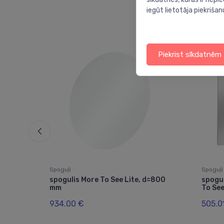
iegūt lietotāja piekrišan
Piekrist sīkdatnēm
Spoguļi
Spoguļi
rita
spogulis More To See Lite, d=800
spogu
m,
mm
To Se
934.00 €
505.0