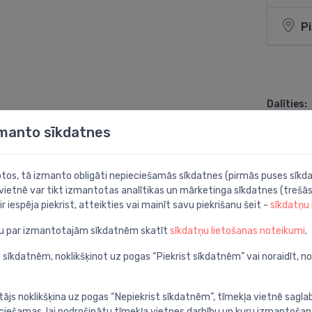
P
Dalīties:
zmanto sīkdatnes
botos, tā izmanto obligāti nepieciešamās sīkdatnes (pirmās puses sīkda
 vietnē var tikt izmantotas analītikas un mārketinga sīkdatnes (trešās
ir iespēja piekrist, atteikties vai mainīt savu piekrišanu šeit -
sīkdatņu
ju par izmantotajām sīkdatnēm skatīt
sīkdatņu lietošanas noteikumi
.
 sīkdatnēm, noklikšķinot uz pogas “Piekrist sīkdatnēm” vai noraidīt, n
tājs noklikšķina uz pogas “Nepiekrist sīkdatnēm”, tīmekļa vietnē sagla
ieciešamas, lai nodrošinātu tīmekļa vietnes darbību un kuru izmantoša