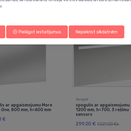
u.
Jums varētu arī interesēt
Pielāgot iestatījumus
Nepiekrist sīkdatnēm
Spoguļi
lis ar apgaismojumu More
spogulis ar apgaismojumu 
e One, 800 mm, h=600 mm
1200 mm, h=700, 3 režīmu
sensors
1 €
299.00 €
1,021.00 €x