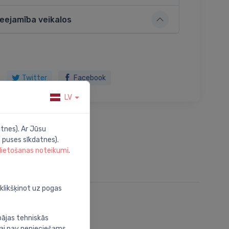
ieejamība veikalos
Twitter
Facebook
LV
tnes). Ar Jūsu
 puses sīkdatnes).
 lietošanas noteikumi
.
oklikšķinot uz pogas
bājas tehniskās
nai nav nepieciešams