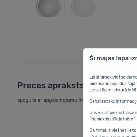
Šī mājas lapa i
Lai šī tīmekļvietne dar
Preces apraksts
piekrišanu papildus šajā
Lietotājam jebkurā brīdī 
spogulis ar apgaismojumu Iridia, d=800 mm
Detalizētāku informāci
Jūs varat piekrist visām
“Nepiekrist sīkdatnēm”
Ja tīmekļa vietnes lieto
sīkdatnes, kuras ir nep