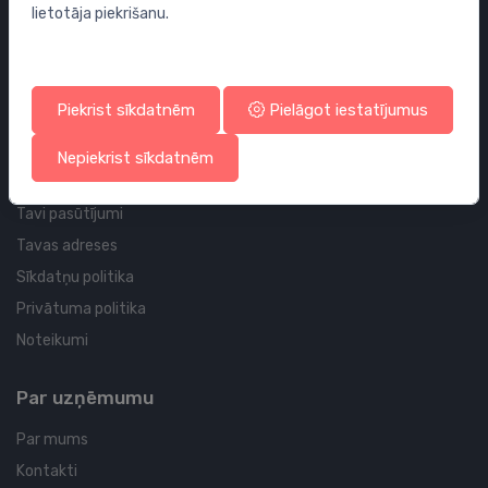
lietotāja piekrišanu.
Sifoni
Noteces grīdai un vannas istabai
Cauruļvadi un Veidgabali
Piekrist sīkdatnēm
Pielāgot iestatījumus
Profila un piegādes informācija
Nepiekrist sīkdatnēm
Tavs konts
Tavi pasūtījumi
Tavas adreses
Sīkdatņu politika
Privātuma politika
Noteikumi
Par uzņēmumu
Par mums
Kontakti