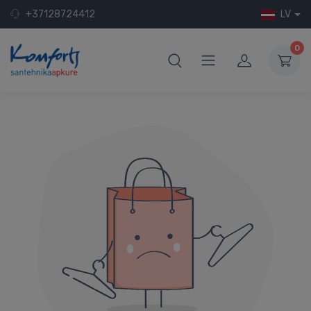
+37128724412
LV
0