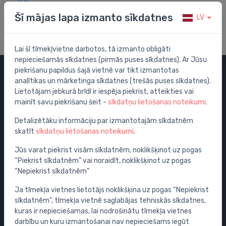
Apmeklē mūsu palīdzības centru
Šī mājas lapa izmanto sīkdatnes
LV
Lai šī tīmekļvietne darbotos, tā izmanto obligāti
nepieciešamās sīkdatnes (pirmās puses sīkdatnes). Ar Jūsu
piekrišanu papildus šajā vietnē var tikt izmantotas
analītikas un mārketinga sīkdatnes (trešās puses sīkdatnes).
Kategorijas
Lietotājam jebkurā brīdī ir iespēja piekrist, atteikties vai
mainīt savu piekrišanu šeit -
sīkdatņu lietošanas noteikumi
.
Izpārdošana
Maisītāji
Detalizētāku informāciju par izmantotajām sīkdatnēm
skatīt
sīkdatņu lietošanas noteikumi
.
Izlietnes
Tualetes podi
Jūs varat piekrist visām sīkdatnēm, noklikšķinot uz pogas
“Piekrist sīkdatnēm” vai noraidīt, noklikšķinot uz pogas
Vannas
“Nepiekrist sīkdatnēm”
Dušas
Ja tīmekļa vietnes lietotājs noklikšķina uz pogas “Nepiekrist
Vannas istabas piederumi
sīkdatnēm”, tīmekļa vietnē saglabājas tehniskās sīkdatnes,
Mēbeles
kuras ir nepieciešamas, lai nodrošinātu tīmekļa vietnes
Rāmji un skalošanas sistēmas
darbību un kuru izmantošanai nav nepieciešams iegūt