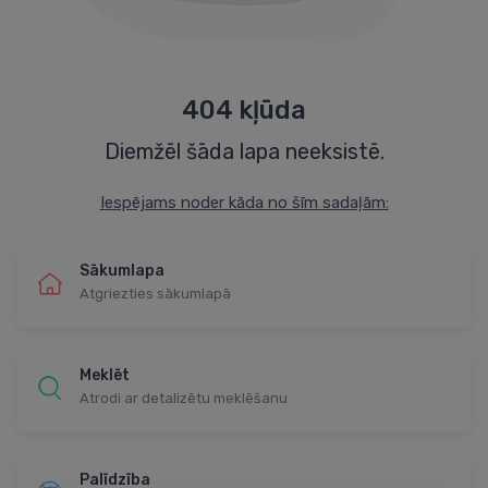
404 kļūda
Diemžēl šāda lapa neeksistē.
Iespējams noder kāda no šīm sadaļām:
Sākumlapa
Atgriezties sākumlapā
Meklēt
Atrodi ar detalizētu meklēšanu
Palīdzība