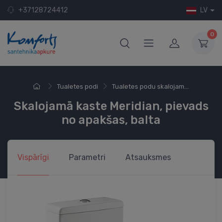
+37128724412
LV
0
Tualetes podi
Tualetes podu skalojam...
Skalojamā kaste Meridian, pievads
no apakšas, balta
Vispārīgi
Parametri
Atsauksmes