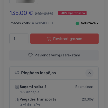
135.00 €
262.00 €
-48% Izpārdošana
Preces kods:
A341240000
⬤
Noliktavā 2
Pievienot grozam
Pievienot vēlmju sarakstam
Piegādes iespējas
Bezmaksas
Saņemt veikalā
1-2 diena/-s
20.00€
Piegādes transports
2-4 diena/-s