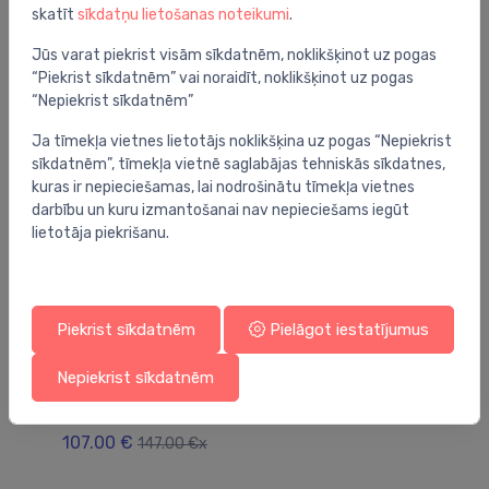
skatīt
sīkdatņu lietošanas noteikumi
.
Jums varētu arī interesēt
Jūs varat piekrist visām sīkdatnēm, noklikšķinot uz pogas
“Piekrist sīkdatnēm” vai noraidīt, noklikšķinot uz pogas
“Nepiekrist sīkdatnēm”
Ja tīmekļa vietnes lietotājs noklikšķina uz pogas “Nepiekrist
sīkdatnēm”, tīmekļa vietnē saglabājas tehniskās sīkdatnes,
kuras ir nepieciešamas, lai nodrošinātu tīmekļa vietnes
darbību un kuru izmantošanai nav nepieciešams iegūt
lietotāja piekrišanu.
Piekrist sīkdatnēm
Pielāgot iestatījumus
Nepiekrist sīkdatnēm
Tualetes podu skalojamās kastes
Tu
no
skalojamā kaste Connect, balta
sk
ba
107.00 €
147.00 €x
14