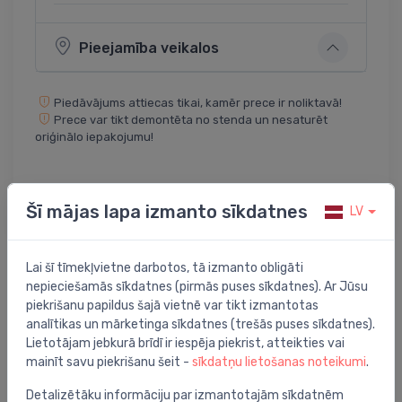
Pieejamība veikalos
Piedāvājums attiecas tikai, kamēr prece ir noliktavā!
Prece var tikt demontēta no stenda un nesaturēt
oriģinālo iepakojumu!
Dalīties:
Twitter
Facebook
Šī mājas lapa izmanto sīkdatnes
LV
Lai šī tīmekļvietne darbotos, tā izmanto obligāti
nepieciešamās sīkdatnes (pirmās puses sīkdatnes). Ar Jūsu
Preces apraksts
piekrišanu papildus šajā vietnē var tikt izmantotas
analītikas un mārketinga sīkdatnes (trešās puses sīkdatnes).
skalojamā kaste Meridian, pievads no apakšas, balta
Lietotājam jebkurā brīdī ir iespēja piekrist, atteikties vai
mainīt savu piekrišanu šeit -
sīkdatņu lietošanas noteikumi
.
Detalizētāku informāciju par izmantotajām sīkdatnēm