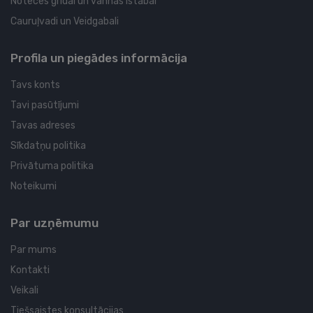
Noteces grīdai un vannas istabai
Cauruļvadi un Veidgabali
Profila un piegādes informācija
Tavs konts
Tavi pasūtījumi
Tavas adreses
Sīkdatņu politika
Privātuma politika
Noteikumi
Par uzņēmumu
Par mums
Kontakti
Veikali
Tiešsaistes konsultācijas