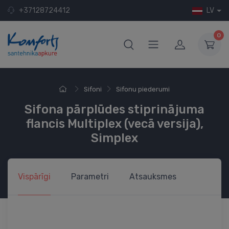
+37128724412
LV
0
Sifoni
Sifonu piederumi
Sifona pārplūdes stiprinājuma
flancis Multiplex (vecā versija),
Simplex
Vispārīgi
Parametri
Atsauksmes