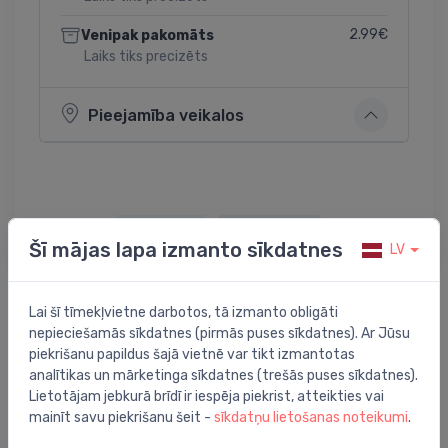
2.99€
Venipak pakomāts
Laiks tiks precizēts
Pieejamība veikalos
Dalīties:
Twitter
Facebook
Šī mājas lapa izmanto sīkdatnes
LV
Lai šī tīmekļvietne darbotos, tā izmanto obligāti
Preces apraksts
nepieciešamās sīkdatnes (pirmās puses sīkdatnes). Ar Jūsu
piekrišanu papildus šajā vietnē var tikt izmantotas
analītikas un mārketinga sīkdatnes (trešās puses sīkdatnes).
sifona pārplūdes stiprinājuma flancis Multiplex (vecā
Lietotājam jebkurā brīdī ir iespēja piekrist, atteikties vai
versija), Simplex
mainīt savu piekrišanu šeit -
sīkdatņu lietošanas noteikumi
.