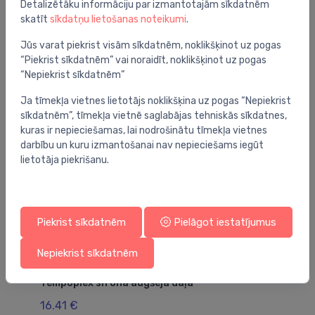
Detalizētāku informāciju par izmantotajām sīkdatnēm
skatīt
sīkdatņu lietošanas noteikumi
.
Jūs varat piekrist visām sīkdatnēm, noklikšķinot uz pogas
Jums varētu arī interesēt
“Piekrist sīkdatnēm” vai noraidīt, noklikšķinot uz pogas
“Nepiekrist sīkdatnēm”
Ja tīmekļa vietnes lietotājs noklikšķina uz pogas “Nepiekrist
sīkdatnēm”, tīmekļa vietnē saglabājas tehniskās sīkdatnes,
kuras ir nepieciešamas, lai nodrošinātu tīmekļa vietnes
darbību un kuru izmantošanai nav nepieciešams iegūt
lietotāja piekrišanu.
Piekrist sīkdatnēm
Pielāgot iestatījumus
Nepiekrist sīkdatnēm
Sifonu piederumi
Si
Tempoplex sifona augšējā daļa
HL
16.41 €
24