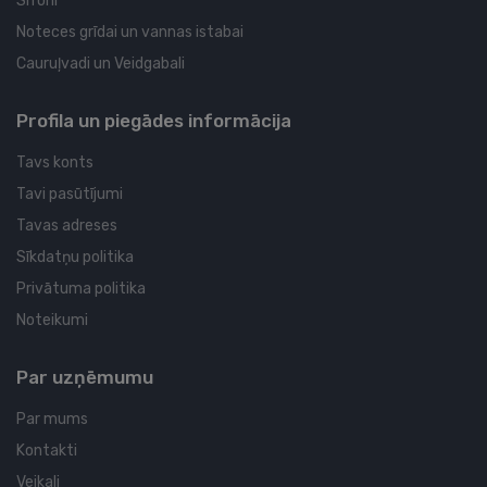
Sifoni
Noteces grīdai un vannas istabai
Cauruļvadi un Veidgabali
Profila un piegādes informācija
Tavs konts
Tavi pasūtījumi
Tavas adreses
Sīkdatņu politika
Privātuma politika
Noteikumi
Par uzņēmumu
Par mums
Kontakti
Veikali