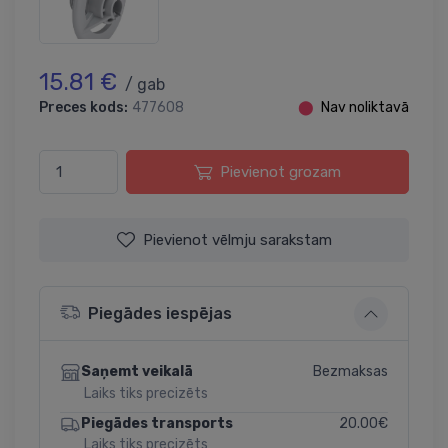
15.81 €
/ gab
Preces kods:
477608
⬤
Nav noliktavā
Pievienot grozam
Pievienot vēlmju sarakstam
Piegādes iespējas
Bezmaksas
Saņemt veikalā
Laiks tiks precizēts
20.00€
Piegādes transports
Laiks tiks precizēts