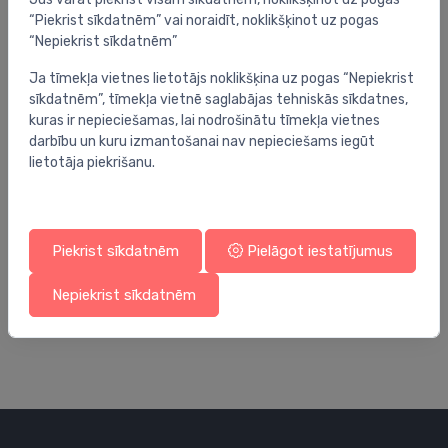
“Piekrist sīkdatnēm” vai noraidīt, noklikšķinot uz pogas
“Nepiekrist sīkdatnēm”
Ja tīmekļa vietnes lietotājs noklikšķina uz pogas “Nepiekrist
sīkdatnēm”, tīmekļa vietnē saglabājas tehniskās sīkdatnes,
kuras ir nepieciešamas, lai nodrošinātu tīmekļa vietnes
darbību un kuru izmantošanai nav nepieciešams iegūt
lietotāja piekrišanu.
Piekrist sīkdatnēm
Pielāgot iestatījumus
Lodveida vārstu piederumi
Lo
izolācija Optibal lodveida vārstam ar ārējo vītni
iz
un pagarinatu rokturi, DN15
un
Nepiekrist sīkdatnēm
7.41 €
2