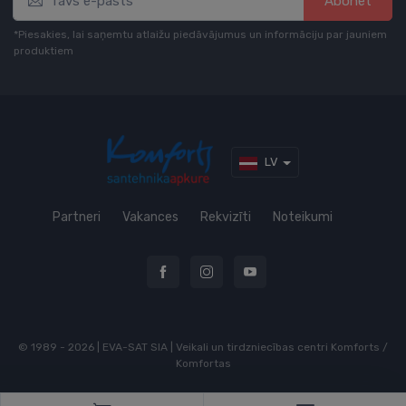
Abonēt
*Piesakies, lai saņemtu atlaižu piedāvājumus un informāciju par jauniem
produktiem
LV
Partneri
Vakances
Rekvizīti
Noteikumi
© 1989 - 2026 | EVA-SAT SIA | Veikali un tirdzniecības centri Komforts /
Komfortas