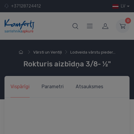
+37128724412
LV
0
Vārsti un Ventiļi
Lodveida vārstu pieder...
Rokturis aizbīdņa 3/8- ½"
Vispārīgi
Parametri
Atsauksmes