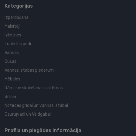
Kategorijas
Izpārdošana
Maisītāji
Izlietnes
Tualetes podi
Vannas
Dušas
Vannas istabas piederumi
Mēbeles
Rāmji un skalošanas sistēmas
Sifoni
Noteces grīdai un vannas istabai
Cauruļvadi un Veidgabali
Profila un piegādes informācija