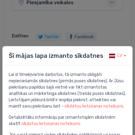
Pieejamība veikalos
Dalīties:
Twitter
Facebook
Šī mājas lapa izmanto sīkdatnes
LV
Preces apraksts
Lai šī tīmekļvietne darbotos, tā izmanto obligāti
nepieciešamās sīkdatnes (pirmās puses sīkdatnes). Ar Jūsu
Rokturis aizbīdņa 3/8- ½"
piekrišanu papildus šajā vietnē var tikt izmantotas
analītikas un mārketinga sīkdatnes (trešās puses sīkdatnes).
Lietotājam jebkurā brīdī ir iespēja piekrist, atteikties vai
mainīt savu piekrišanu šeit -
sīkdatņu lietošanas noteikumi
.
Jums varētu arī interesēt
Detalizētāku informāciju par izmantotajām sīkdatnēm
skatīt
sīkdatņu lietošanas noteikumi
.
Jūs varat piekrist visām sīkdatnēm, noklikšķinot uz pogas