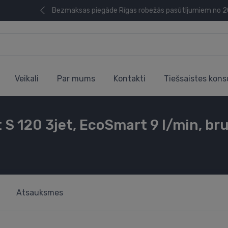
Bezmaksas piegāde Rīgas robežās pasūtījumiem no 
Veikali
Par mums
Kontakti
Tiešsaistes kons
S 120 3jet, EcoSmart 9 l/min, br
Atsauksmes