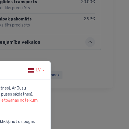
20.00€
egādes transports
ks tiks precizēts
2.99€
nipak pakomāts
ks tiks precizēts
ieejamība veikalos
LV
Twitter
Facebook
tnes). Ar Jūsu
 puses sīkdatnes).
 lietošanas noteikumi
.
oklikšķinot uz pogas