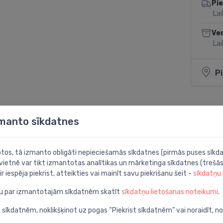
Pi
Lai
Ve
Lai
P
zmanto sīkdatnes
Dalīties:
botos, tā izmanto obligāti nepieciešamās sīkdatnes (pirmās puses sīkda
 vietnē var tikt izmantotas analītikas un mārketinga sīkdatnes (trešās
ir iespēja piekrist, atteikties vai mainīt savu piekrišanu šeit -
sīkdatņu
ju par izmantotajām sīkdatnēm skatīt
sīkdatņu lietošanas noteikumi
.
 sīkdatnēm, noklikšķinot uz pogas “Piekrist sīkdatnēm” vai noraidīt, n
 l/min, brushed bronze