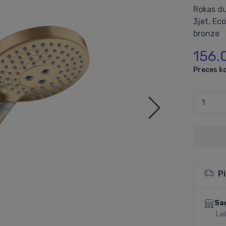
Rokas du
3jet, Ec
bronze
156.
Preces k
P
Sa
Lai