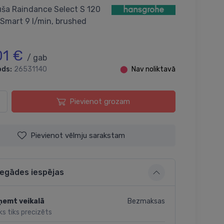
ša Raindance Select S 120
oSmart 9 l/min, brushed
01 €
/ gab
ods:
26531140
⬤
Nav noliktavā
Pievienot grozam
Pievienot vēlmju sarakstam
iegādes iespējas
Bezmaksas
ņemt veikalā
ks tiks precizēts