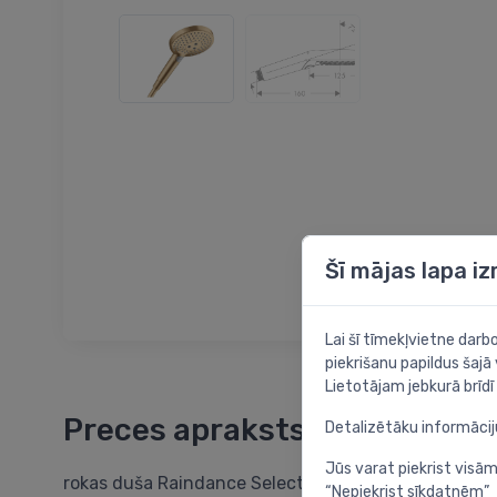
Šī mājas lapa i
Lai šī tīmekļvietne dar
piekrišanu papildus šajā
Lietotājam jebkurā brīdī 
Preces apraksts
Detalizētāku informāci
Jūs varat piekrist visām
rokas duša Raindance Select S 120 3jet, EcoSmart 9
“Nepiekrist sīkdatnēm”