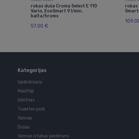
 S
rokas duša Croma Select E 110
rokas
rome
Vario, EcoSmart 9 l/min,
SmartA
balta/hroms
109.0
57.00 €
Kategorijas
Izpārdošana
Maisītāji
Izlietnes
Tualetes podi
Vannas
Dušas
Vannas istabas piederumi