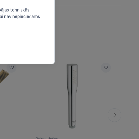
bājas tehniskās
nai nav nepieciešams
Rokas dušas
Roka