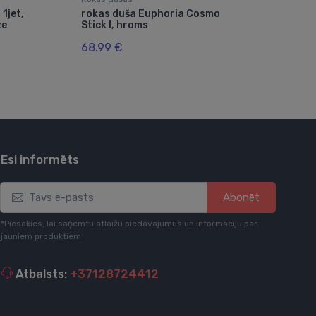
1jet,
rokas duša Euphoria Cosmo
rok
ze
Stick I, hroms
Gre
68.99 €
23.
Esi informēts
Abonēt
*Piesakies, lai saņemtu atlaižu piedāvājumus un informāciju par
jauniem produktiem
Atbalsts:
+37128724412