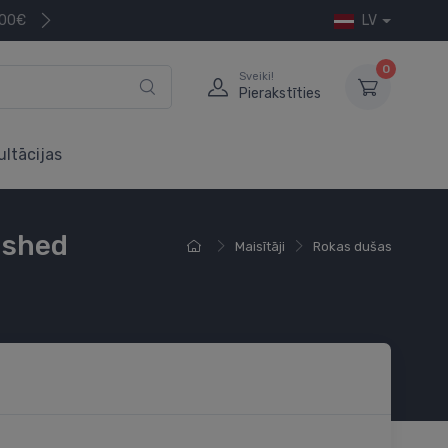
200€
LV
0
Sveiki!
Pierakstīties
ultācijas
ushed
Maisītāji
Rokas dušas