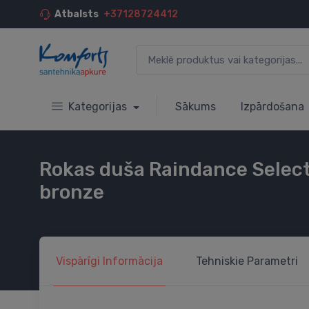
Atbalsts
+37128724412
Kategorijas
Sākums
Izpārdošana
Rokas duša Raindance Select 
bronze
Vispārīgi
Informācija
Tehniskie
Parametri