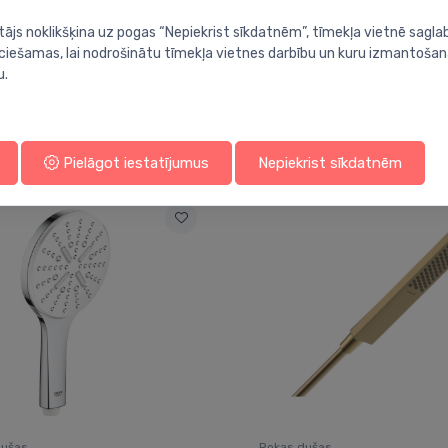
tājs noklikšķina uz pogas “Nepiekrist sīkdatnēm”, tīmekļa vietnē sagla
ieciešamas, lai nodrošinātu tīmekļa vietnes darbību un kuru izmantoša
u.
Jums varētu arī interesēt
Pielāgot iestatījumus
Nepiekrist sīkdatnēm
dušas
Rokas dušas