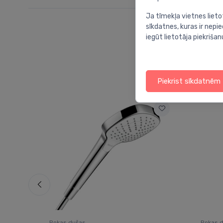
Ja tīmekļa vietnes lieto
sīkdatnes, kuras ir nep
iegūt lietotāja piekrišan
Piekrist sīkdatnēm
Rokas dušas
Rokas 