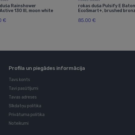
 duša Rainshower
rokas duša Pulsify E Baton 
ctive 130 III, moon white
EcoSmart+, brushed bron
0 €
85.00 €
Profila un piegādes informācija
Tavs konts
Tavi pasūtījumi
Tavas adreses
Sīkdatņu politika
Privātuma politika
Noteikumi