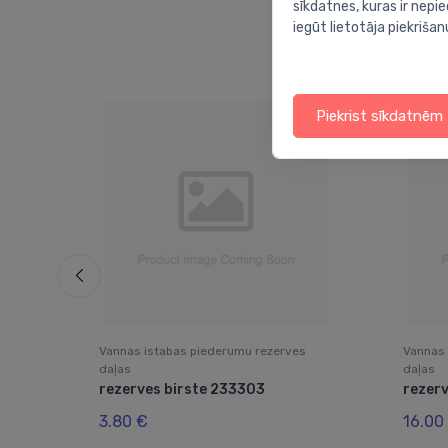
sīkdatnes, kuras ir nep
iegūt lietotāja piekrišan
Piekrist sīkdatnēm
s
Vannas istabas piederumu rezerves
Vannas 
daļas
daļas
i
rezerves birste 233303
rezer
3.80 €
16.00