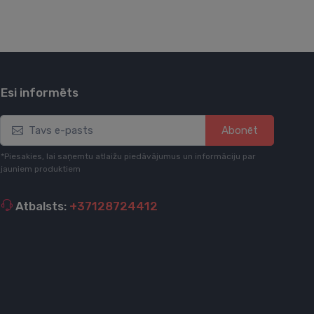
Esi informēts
Abonēt
*Piesakies, lai saņemtu atlaižu piedāvājumus un informāciju par
jauniem produktiem
Atbalsts:
+37128724412