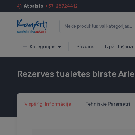
Atbalsts
+37128724412
Kategorijas
Sākums
Izpārdošana
Rezerves tualetes birste Ari
Vispārīgi
Informācija
Tehniskie
Parametri