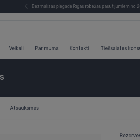
Bezmaksas piegāde Rīgas robežās pasūtījumiem no 
Veikali
Par mums
Kontakti
Tiešsaistes kons
es
Atsauksmes
Rezerves