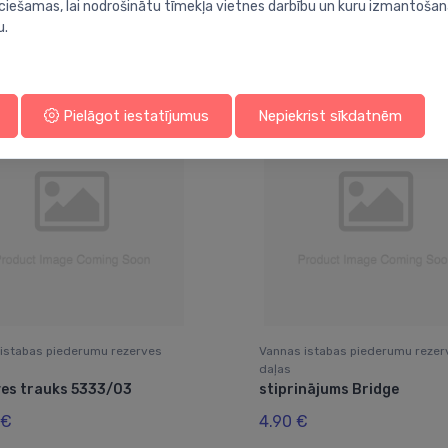
ieciešamas, lai nodrošinātu tīmekļa vietnes darbību un kuru izmantoša
u.
Jums varētu arī interesēt
Pielāgot iestatījumus
Nepiekrist sīkdatnēm
istabas piederumu rezerves
Vannas istabas piederumu rezer
daļas
ves trauks 5333/03
stiprinājums Bridge
 €
4.90 €