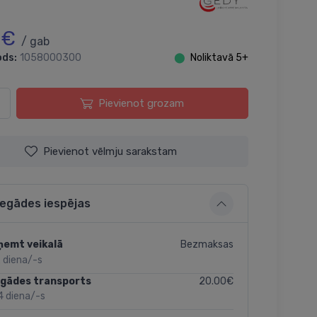
 €
/ gab
ods:
1058000300
⬤
Noliktavā 5+
Pievienot grozam
Pievienot vēlmju sarakstam
iegādes iespējas
Bezmaksas
ņemt veikalā
 diena/-s
20.00€
egādes transports
4 diena/-s