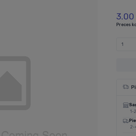
3.00
Preces k
P
Sa
1-2
Pi
2-