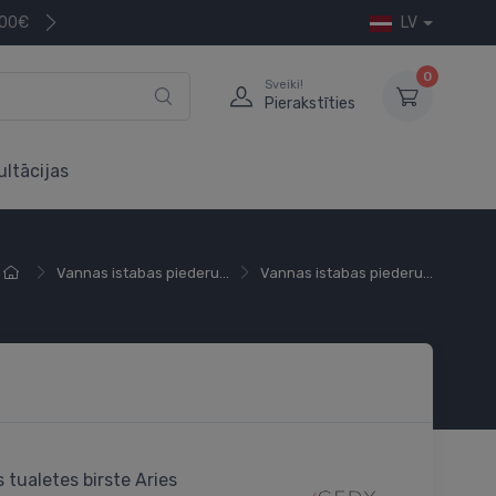
200€
LV
0
Sveiki!
Pierakstīties
ultācijas
Vannas istabas piederu...
Vannas istabas piederu...
 tualetes birste Aries