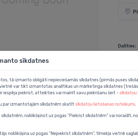
P
Dalīties:
zmanto sīkdatnes
botos, tā izmanto obligāti nepieciešamās sīkdatnes (pirmās puses sīkda
 vietnē var tikt izmantotas analītikas un mārketinga sīkdatnes (trešās
ir iespēja piekrist, atteikties vai mainīt savu piekrišanu šeit -
sīkdatņu
ju par izmantotajām sīkdatnēm skatīt
sīkdatņu lietošanas noteikumi
.
 sīkdatnēm, noklikšķinot uz pogas “Piekrist sīkdatnēm” vai noraidīt, n
tājs noklikšķina uz pogas “Nepiekrist sīkdatnēm”, tīmekļa vietnē sagla