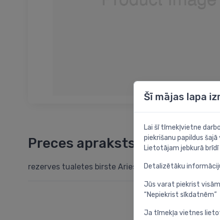
Šī mājas lapa i
Lai šī tīmekļvietne dar
piekrišanu papildus šajā
Preces apraksts
Lietotājam jebkurā brīdī 
Detalizētāku informāci
rezerves tualetes birste Aries
Jūs varat piekrist visām
“Nepiekrist sīkdatnēm”
Ja tīmekļa vietnes lieto