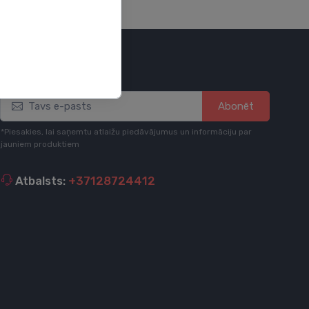
Esi informēts
Abonēt
*Piesakies, lai saņemtu atlaižu piedāvājumus un informāciju par
jauniem produktiem
Atbalsts:
+37128724412