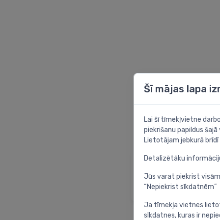
Šī mājas lapa i
Lai šī tīmekļvietne dar
piekrišanu papildus šajā
Lietotājam jebkurā brīdī 
Detalizētāku informāci
Sākumlapa
Atgriezties sākuml
Jūs varat piekrist visām
“Nepiekrist sīkdatnēm”
Ja tīmekļa vietnes lieto
sīkdatnes, kuras ir nep