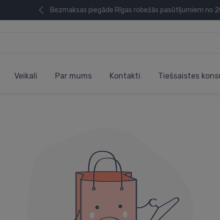
Bezmaksas piegāde Rīgas robežās pasūtījumiem no 
Veikali
Par mums
Kontakti
Tiešsaistes kons