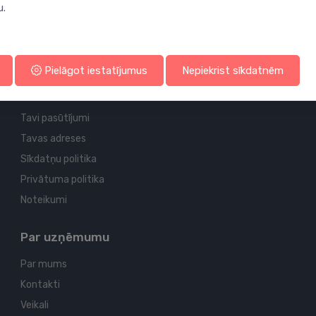
u.
Profila un piegādes informācija
Pielāgot iestatījumus
Nepiekrist sīkdatnēm
Tavs konts
Tavi pasūtījumi
Tavas adreses
Sīkdatņu politika
Privātuma politika
Noteikumi
Par uzņēmumu
Par mums
Kontakti
Veikali