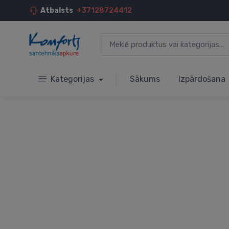
Atbalsts
+37128724412
Kategorijas
Sākums
Izpārdošana