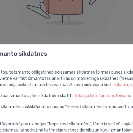
404 kļūda
zmanto sīkdatnes
Diemžēl šāda lapa neeksistē.
botos, tā izmanto obligāti nepieciešamās sīkdatnes (pirmās puses sīkda
 vietnē var tikt izmantotas analītikas un mārketinga sīkdatnes (trešās
Iespējams noder kāda no šīm sadaļām:
ir iespēja piekrist, atteikties vai mainīt savu piekrišanu šeit -
sīkdatņu
ju par izmantotajām sīkdatnēm skatīt
sīkdatņu lietošanas noteikumi
.
Meklēt
P
apā
Atrodi ar detalizētu
A
 sīkdatnēm, noklikšķinot uz pogas “Piekrist sīkdatnēm” vai noraidīt, n
meklēšanu
c
tājs noklikšķina uz pogas “Nepiekrist sīkdatnēm”, tīmekļa vietnē sagla
ieciešamas, lai nodrošinātu tīmekļa vietnes darbību un kuru izmantoša