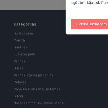
iegūt lietotāja piekrišan
Kategorijas
Piekrist sīkdatnēm
Izpārdošana
Maisītāji
Izlietnes
Tualetes podi
Vannas
Dušas
Vannas istabas piederumi
Mēbeles
Rāmji un skalošanas sistēmas
Sifoni
Noteces grīdai un vannas istabai