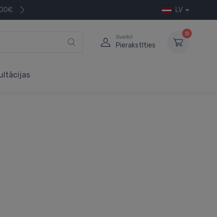
200€
LV
0
Sveiki!
Pierakstīties
ultācijas