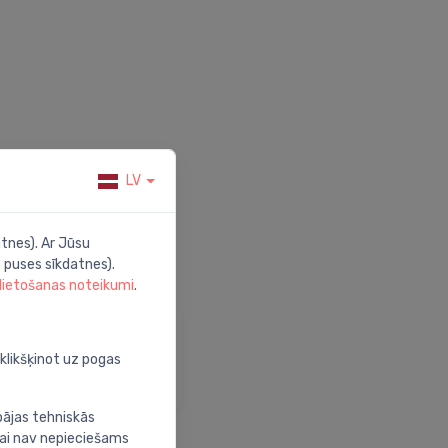
LV
tnes). Ar Jūsu
 puses sīkdatnes).
 lietošanas noteikumi
.
alīdzība
pmeklē mūsu palīdzības
oklikšķinot uz pogas
entru
bājas tehniskās
nai nav nepieciešams