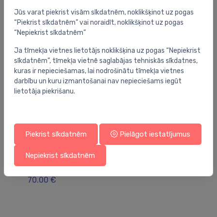
Jūs varat piekrist visām sīkdatnēm, noklikšķinot uz pogas
“Piekrist sīkdatnēm” vai noraidīt, noklikšķinot uz pogas
“Nepiekrist sīkdatnēm”
Ja tīmekļa vietnes lietotājs noklikšķina uz pogas “Nepiekrist
sīkdatnēm”, tīmekļa vietnē saglabājas tehniskās sīkdatnes,
kuras ir nepieciešamas, lai nodrošinātu tīmekļa vietnes
darbību un kuru izmantošanai nav nepieciešams iegūt
lietotāja piekrišanu.
Piekrist sīkdatnēm
Pielāgot iestatījumus
Tērauda ribu radiatori
Tē
Nepiekrist sīkdatnēm
,
radiators Ardesia 2 rindu, H-300, 3 sekcijas,
ra
quartz dust F25
ba
70.00 €
45