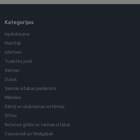
Kategorijas
Izpārdošana
Maisītāji
Izlietnes
Tualetes podi
Vannas
Dušas
Vannas istabas piederumi
Mēbeles
Rāmji un skalošanas sistēmas
Sifoni
Noteces grīdai un vannas istabai
Cauruļvadi un Veidgabali