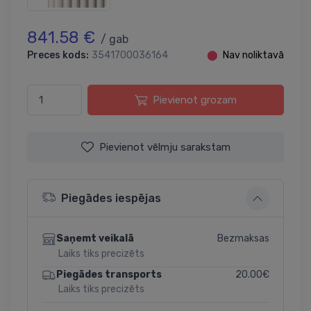
841.58 €
/ gab
Preces kods:
3541700036164
⬤
Nav noliktavā
Pievienot grozam
Pievienot vēlmju sarakstam
Piegādes iespējas
Bezmaksas
Saņemt veikalā
Laiks tiks precizēts
20.00€
Piegādes transports
Laiks tiks precizēts