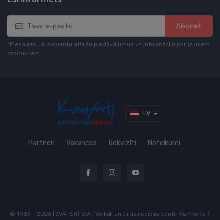
Abonēt
*Piesakies, lai saņemtu atlaižu piedāvājumus un informāciju par jauniem
produktiem
LV
Partneri
Vakances
Rekvizīti
Noteikumi
© 1989 - 2026 | EVA-SAT SIA | Veikali un tirdzniecības centri Komforts /