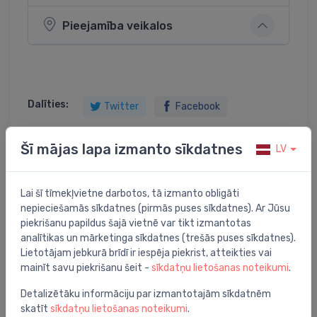
Pieejamība veikalos
Dalīties:
Twitter
Facebook
Šī mājas lapa izmanto sīkdatnes
LV
Preces apraksts
Lai šī tīmekļvietne darbotos, tā izmanto obligāti
nepieciešamās sīkdatnes (pirmās puses sīkdatnes). Ar Jūsu
radiators Ardesia 2 rindu, H-500, 35 sekcijas, grīdas
piekrišanu papildus šajā vietnē var tikt izmantotas
AS4, balts RAL9010
analītikas un mārketinga sīkdatnes (trešās puses sīkdatnes).
Lietotājam jebkurā brīdī ir iespēja piekrist, atteikties vai
mainīt savu piekrišanu šeit -
sīkdatņu lietošanas noteikumi
.
Detalizētāku informāciju par izmantotajām sīkdatnēm
skatīt
sīkdatņu lietošanas noteikumi
.
Jums varētu arī interesēt