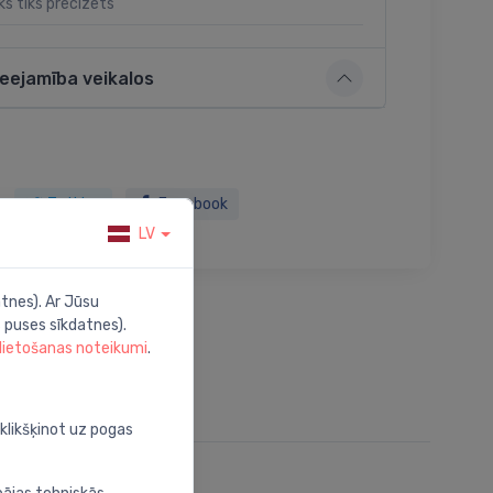
ks tiks precizēts
ieejamība veikalos
Twitter
Facebook
LV
tnes). Ar Jūsu
 puses sīkdatnes).
 lietošanas noteikumi
.
oklikšķinot uz pogas