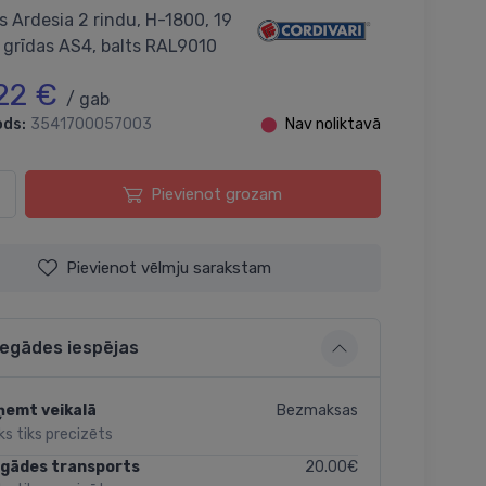
s Ardesia 2 rindu, H-1800, 19
, grīdas AS4, balts RAL9010
22 €
/ gab
ods:
3541700057003
⬤
Nav noliktavā
Pievienot grozam
Pievienot vēlmju sarakstam
iegādes iespējas
Bezmaksas
ņemt veikalā
ks tiks precizēts
20.00€
egādes transports