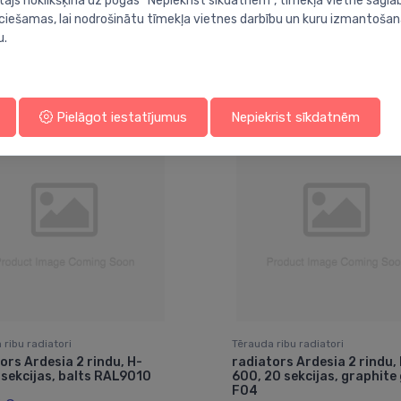
tājs noklikšķina uz pogas “Nepiekrist sīkdatnēm”, tīmekļa vietnē sagla
ieciešamas, lai nodrošinātu tīmekļa vietnes darbību un kuru izmantoša
u.
Jums varētu arī interesēt
Pielāgot iestatījumus
Nepiekrist sīkdatnēm
 ribu radiatori
Tērauda ribu radiatori
ors Ardesia 2 rindu, H-
radiators Ardesia 2 rindu,
 sekcijas, balts RAL9010
600, 20 sekcijas, graphite
F04