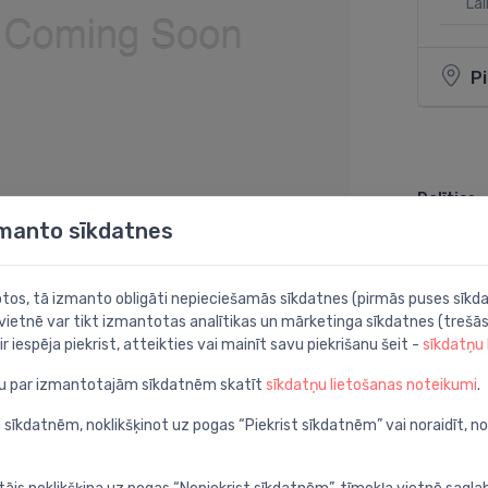
Lai
P
Dalīties:
zmanto sīkdatnes
botos, tā izmanto obligāti nepieciešamās sīkdatnes (pirmās puses sīkda
 vietnē var tikt izmantotas analītikas un mārketinga sīkdatnes (trešās
ir iespēja piekrist, atteikties vai mainīt savu piekrišanu šeit -
sīkdatņu
ju par izmantotajām sīkdatnēm skatīt
sīkdatņu lietošanas noteikumi
.
as AS4, balts RAL9010
 sīkdatnēm, noklikšķinot uz pogas “Piekrist sīkdatnēm” vai noraidīt, n