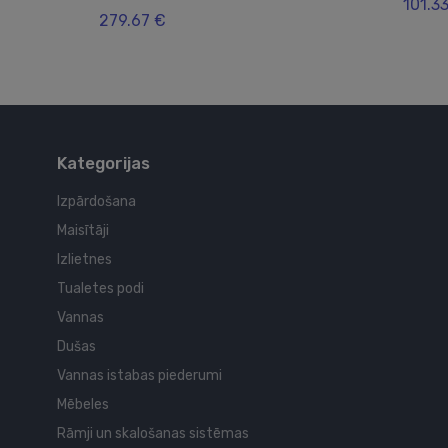
101.3
279.67 €
Kategorijas
Izpārdošana
Maisītāji
Izlietnes
Tualetes podi
Vannas
Dušas
Vannas istabas piederumi
Mēbeles
Rāmji un skalošanas sistēmas