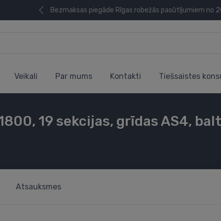
Bezmaksas piegāde Rīgas robežās pasūtījumiem no 
Veikali
Par mums
Kontakti
Tiešsaistes kons
1800, 19 sekcijas, grīdas AS4, bal
Atsauksmes