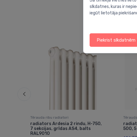
Ja tīmekļa vietnes lieto
sīkdatnes, kuras ir nep
iegūt lietotāja piekrišan
Piekrist sīkdatnēm
Tērauda ribu radiatori
Tērauda
radiators Ardesia 2 rindu, H-750,
radiat
ite
7 sekcijas, grīdas AS4, balts
500, 5
RAL9010