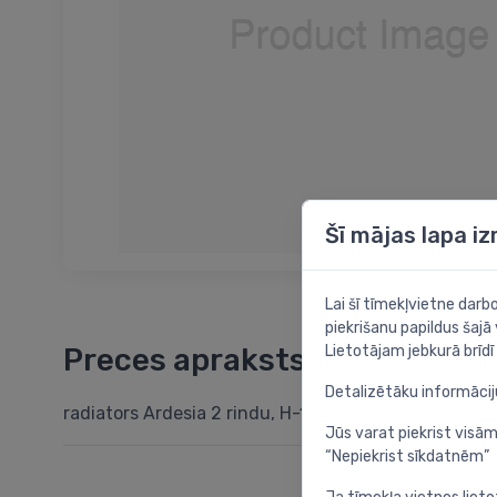
Šī mājas lapa i
Lai šī tīmekļvietne dar
piekrišanu papildus šajā
Lietotājam jebkurā brīdī 
Preces apraksts
Detalizētāku informāci
radiators Ardesia 2 rindu, H-1800, 19 sekcijas, grīd
Jūs varat piekrist visām
“Nepiekrist sīkdatnēm”