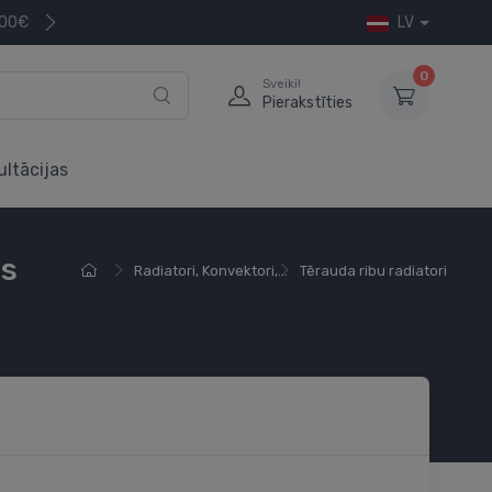
200€
LV
0
Sveiki!
Pierakstīties
ultācijas
ts
Radiatori, Konvektori,...
Tērauda ribu radiatori