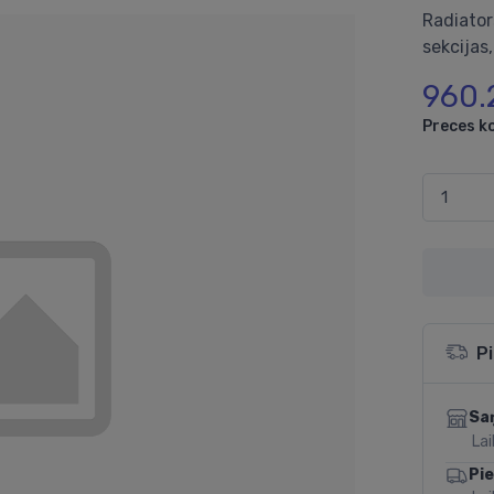
Radiator
sekcijas
960.
Preces k
P
Sa
Lai
Pi