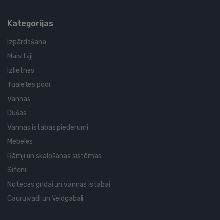
Kategorijas
Izpārdošana
Maisītāji
Izlietnes
Tualetes podi
Vannas
Dušas
Vannas istabas piederumi
Mēbeles
Rāmji un skalošanas sistēmas
Sifoni
Noteces grīdai un vannas istabai
Cauruļvadi un Veidgabali