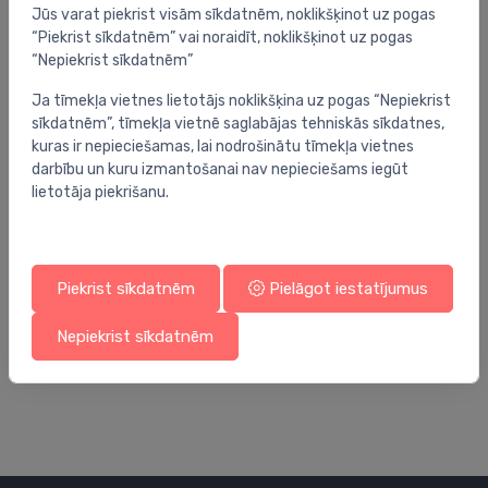
Jūs varat piekrist visām sīkdatnēm, noklikšķinot uz pogas
“Piekrist sīkdatnēm” vai noraidīt, noklikšķinot uz pogas
“Nepiekrist sīkdatnēm”
Ja tīmekļa vietnes lietotājs noklikšķina uz pogas “Nepiekrist
sīkdatnēm”, tīmekļa vietnē saglabājas tehniskās sīkdatnes,
kuras ir nepieciešamas, lai nodrošinātu tīmekļa vietnes
darbību un kuru izmantošanai nav nepieciešams iegūt
lietotāja piekrišanu.
Piekrist sīkdatnēm
Pielāgot iestatījumus
Radiatoru vārstu piederumi
Ra
Rad. ventilis Cube-Easy 1/2` ia, 90°, hromēts
He
Nepiekrist sīkdatnēm
h
68.00 €
11