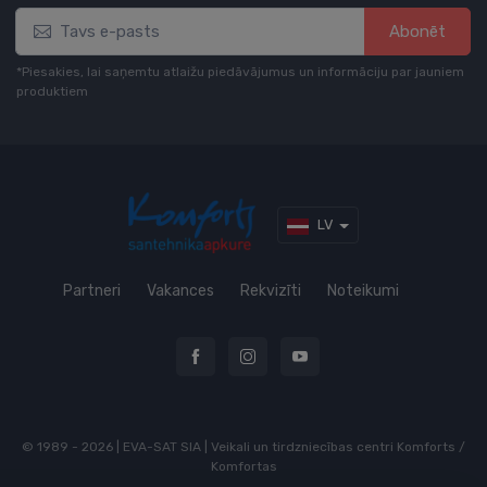
Abonēt
*Piesakies, lai saņemtu atlaižu piedāvājumus un informāciju par jauniem
produktiem
LV
Partneri
Vakances
Rekvizīti
Noteikumi
© 1989 - 2026 | EVA-SAT SIA | Veikali un tirdzniecības centri Komforts /
Komfortas