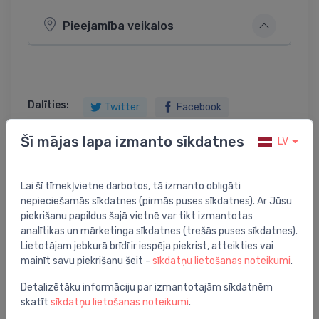
Pieejamība veikalos
Dalīties:
Twitter
Facebook
Šī mājas lapa izmanto sīkdatnes
LV
Preces apraksts
Lai šī tīmekļvietne darbotos, tā izmanto obligāti
nepieciešamās sīkdatnes (pirmās puses sīkdatnes). Ar Jūsu
piekrišanu papildus šajā vietnē var tikt izmantotas
radiatora termovent. savienojums R1/2"xM22
analītikas un mārketinga sīkdatnes (trešās puses sīkdatnes).
Lietotājam jebkurā brīdī ir iespēja piekrist, atteikties vai
mainīt savu piekrišanu šeit -
sīkdatņu lietošanas noteikumi
.
Detalizētāku informāciju par izmantotajām sīkdatnēm
Jums varētu arī interesēt
skatīt
sīkdatņu lietošanas noteikumi
.