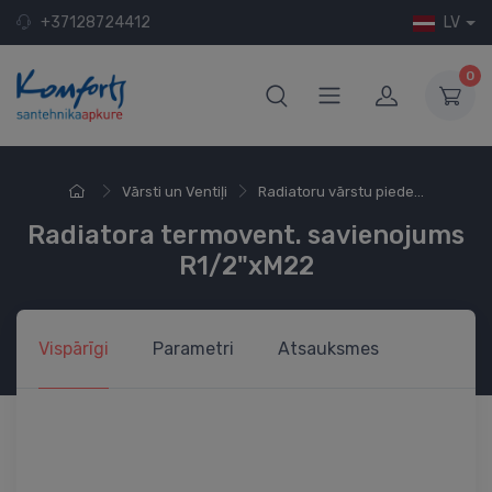
+37128724412
LV
0
Vārsti un Ventiļi
Radiatoru vārstu piede...
Radiatora termovent. savienojums
R1/2"xM22
Vispārīgi
Parametri
Atsauksmes