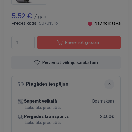
5.52 €
/ gab
Preces kods:
50701516
⬤
Nav noliktavā
Pievienot grozam
Pievienot vēlmju sarakstam
Piegādes iespējas
Bezmaksas
Saņemt veikalā
Laiks tiks precizēts
20.00€
Piegādes transports
Laiks tiks precizēts