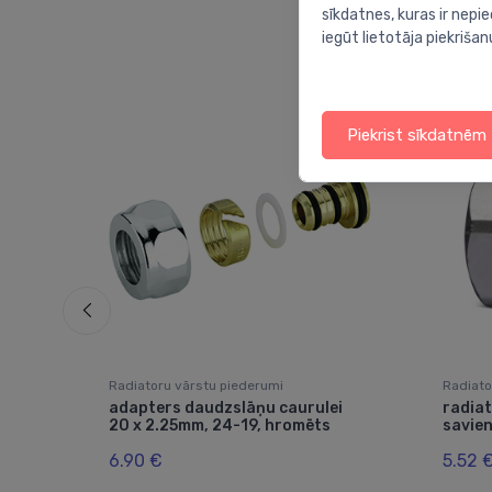
sīkdatnes, kuras ir nep
iegūt lietotāja piekrišan
Piekrist sīkdatnēm
Radiatoru vārstu piederumi
Radiato
adapters daudzslāņu caurulei
radia
20 x 2.25mm, 24-19, hromēts
savie
6.90 €
5.52 