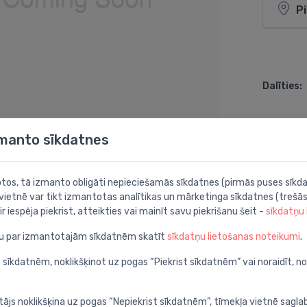
P
Dalīties:
zmanto sīkdatnes
botos, tā izmanto obligāti nepieciešamās sīkdatnes (pirmās puses sīkda
 vietnē var tikt izmantotas analītikas un mārketinga sīkdatnes (trešās
ir iespēja piekrist, atteikties vai mainīt savu piekrišanu šeit -
sīkdatņu
ju par izmantotajām sīkdatnēm skatīt
sīkdatņu lietošanas noteikumi
.
 sīkdatnēm, noklikšķinot uz pogas “Piekrist sīkdatnēm” vai noraidīt, n
tājs noklikšķina uz pogas “Nepiekrist sīkdatnēm”, tīmekļa vietnē sagla