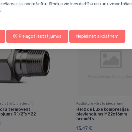
ieciešamas, lai nodrošinātu tīmekļa vietnes darbību un kuru izmantoša
Jums varētu arī interesēt
u.
Pielāgot iestatījumus
Nepiekrist sīkdatnēm
ru vārstu piederumi
Radiatoru vārstu piederumi
tora termovent.
Herz de Luxe kompresijas
nojums R1/2"xM22
pievienojums M22x16mm
hromēts
€
13.47 €