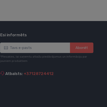
Esi informēts
Abonēt
*Piesakies, lai saņemtu atlaižu piedāvājumus un informāciju par
jauniem produktiem
Atbalsts:
+37128724412