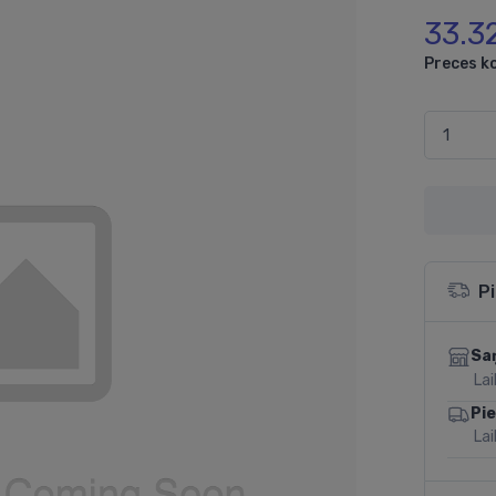
33.3
Preces k
P
Sa
Lai
Pi
Lai