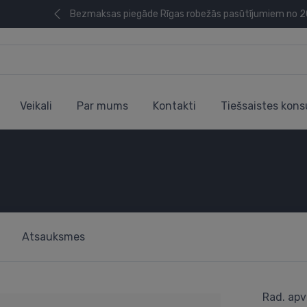
Bezmaksas piegāde Rīgas robežās pasūtījumiem no 
Veikali
Par mums
Kontakti
Tiešsaistes kons
Atsauksmes
Rad. apv