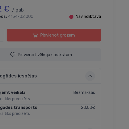
2 €
/ gab
ods:
4154-02.000
⬤
Nav noliktavā
Pievienot grozam
Pievienot vēlmju sarakstam
iegādes iespējas
Bezmaksas
ņemt veikalā
ks tiks precizēts
20.00€
egādes transports
ks tiks precizēts