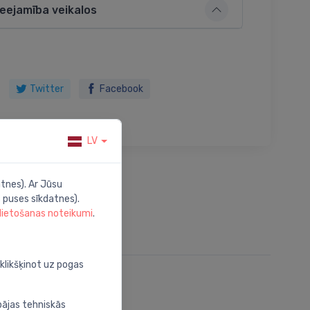
ieejamība veikalos
Twitter
Facebook
LV
tnes). Ar Jūsu
 puses sīkdatnes).
 lietošanas noteikumi
.
oklikšķinot uz pogas
bājas tehniskās