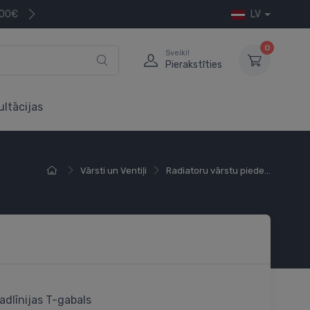
200€
LV
0
Sveiki!
Pierakstīties
ultācijas
Vārsti un Ventiļi
Radiatoru vārstu piede...
adlīnijas T-gabals