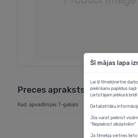
Šī mājas lapa i
Lai šī tīmekļvietne dar
Preces apraksts
piekrišanu papildus šajā
Lietotājam jebkurā brīdī 
Rad. apvadlīnijas T-gabals
Detalizētāku informāci
Jūs varat piekrist visām
“Nepiekrist sīkdatnēm”
Ja tīmekļa vietnes lieto