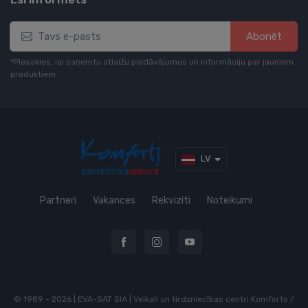
Abonēt
*Piesakies, lai saņemtu atlaižu piedāvājumus un informāciju par jauniem
produktiem
LV
Partneri
Vakances
Rekvizīti
Noteikumi
© 1989 - 2026 | EVA-SAT SIA | Veikali un tirdzniecības centri Komforts /