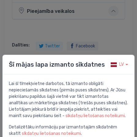
Pieejamība veikalos
Dalīties:
Twitter
Facebook
Šī mājas lapa izmanto sīkdatnes
LV
Preces apraksts
Lai šī tīmekļvietne darbotos, tā izmanto obligāti
nepieciešamās sīkdatnes (pirmās puses sīkdatnes). Ar Jūsu
PRAGMA pāreja dubultsienu caurule-PVC uzmava
piekrišanu papildus šajā vietnē var tikt izmantotas
DN160
analītikas un mārketinga sīkdatnes (trešās puses sīkdatnes).
Lietotājam jebkurā brīdī ir iespēja piekrist, atteikties vai
mainīt savu piekrišanu šeit -
sīkdatņu lietošanas noteikumi
.
Detalizētāku informāciju par izmantotajām sīkdatnēm
skatīt
sīkdatņu lietošanas noteikumi
.
Jums varētu arī interesēt