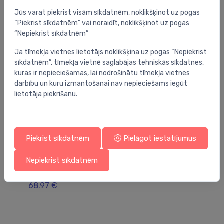
Jūs varat piekrist visām sīkdatnēm, noklikšķinot uz pogas
“Piekrist sīkdatnēm” vai noraidīt, noklikšķinot uz pogas
“Nepiekrist sīkdatnēm”
Ja tīmekļa vietnes lietotājs noklikšķina uz pogas “Nepiekrist
sīkdatnēm”, tīmekļa vietnē saglabājas tehniskās sīkdatnes,
kuras ir nepieciešamas, lai nodrošinātu tīmekļa vietnes
darbību un kuru izmantošanai nav nepieciešams iegūt
lietotāja piekrišanu.
Piekrist sīkdatnēm
Pielāgot iestatījumus
PP āra darbu kanalizācijas sistēmas
PP
Nepiekrist sīkdatnēm
augstumu regulējoša caurule PVC-U
Up
400x7,9x2000
uz
68.97 €
59