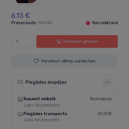
6.13 €
Preces kods:
145320
⬤
Nav noliktavā
Pievienot grozam
Pievienot vēlmju sarakstam
Piegādes iespējas
Bezmaksas
Saņemt veikalā
Laiks tiks precizēts
20.00€
Piegādes transports
Laiks tiks precizēts