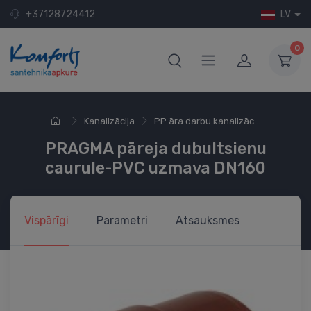
+37128724412
LV
0
Kanalizācija
PP āra darbu kanalizāc...
PRAGMA pāreja dubultsienu
caurule-PVC uzmava DN160
Vispārīgi
Parametri
Atsauksmes