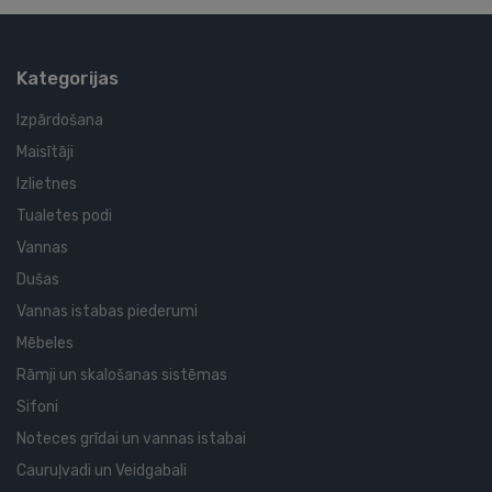
Kategorijas
Izpārdošana
Maisītāji
Izlietnes
Tualetes podi
Vannas
Dušas
Vannas istabas piederumi
Mēbeles
Rāmji un skalošanas sistēmas
Sifoni
Noteces grīdai un vannas istabai
Cauruļvadi un Veidgabali