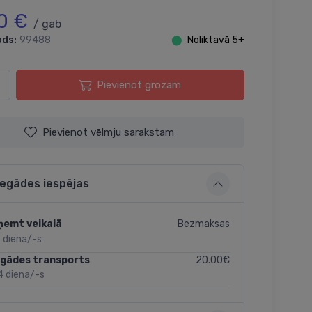
0 €
/ gab
ods:
99488
⬤
Noliktavā 5+
Pievienot grozam
Pievienot vēlmju sarakstam
iegādes iespējas
Bezmaksas
ņemt veikalā
 diena/-s
20.00€
egādes transports
4 diena/-s