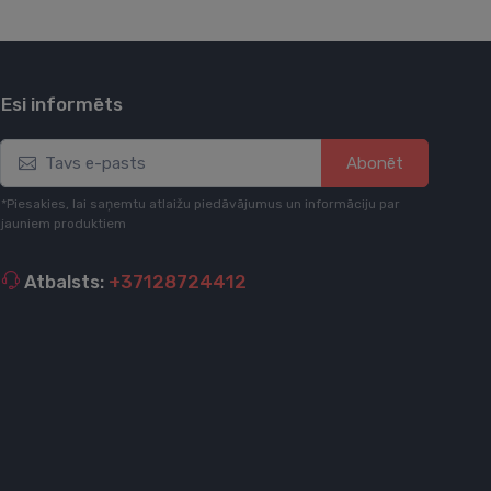
Esi informēts
Abonēt
*Piesakies, lai saņemtu atlaižu piedāvājumus un informāciju par
jauniem produktiem
Atbalsts:
+37128724412