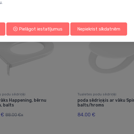
Jums varētu arī interesēt
u.
Pielāgot iestatījumus
Nepiekrist sīkdatnēm
s podu sēdriņķi
Tualetes podu sēdriņķi
vāks Happening, bērnu
poda sēdriņķis ar vāku Spi
, balts
balts/hroms
 €
84.00 €
88.00 €x