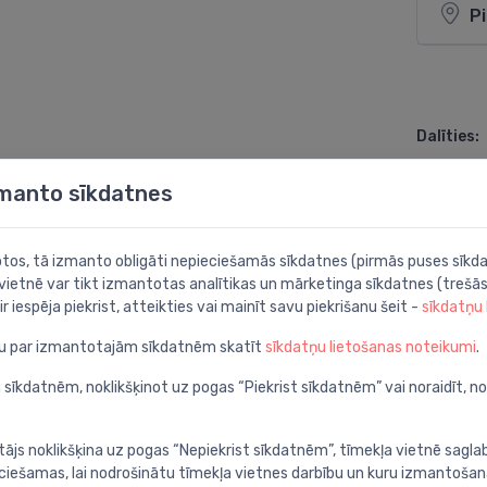
P
Dalīties:
zmanto sīkdatnes
botos, tā izmanto obligāti nepieciešamās sīkdatnes (pirmās puses sīkda
 vietnē var tikt izmantotas analītikas un mārketinga sīkdatnes (trešās
ir iespēja piekrist, atteikties vai mainīt savu piekrišanu šeit -
sīkdatņu
stē/
ju par izmantotajām sīkdatnēm skatīt
sīkdatņu lietošanas noteikumi
.
 sīkdatnēm, noklikšķinot uz pogas “Piekrist sīkdatnēm” vai noraidīt, n
tājs noklikšķina uz pogas “Nepiekrist sīkdatnēm”, tīmekļa vietnē sagla
ieciešamas, lai nodrošinātu tīmekļa vietnes darbību un kuru izmantoša