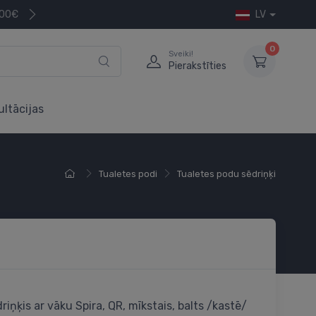
200€
LV
0
Sveiki!
Pierakstīties
ultācijas
Tualetes podi
Tualetes podu sēdriņķi
riņķis ar vāku Spira, QR, mīkstais, balts /kastē/