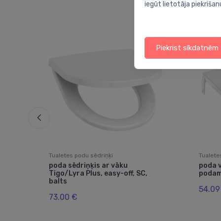
iegūt lietotāja piekrišan
Piekrist sīkdatnēm
Tualetes podu sēdriņķi
Tualete
l,
poda sēdriņķis ar vāku
poda 
Tigo/Lyra Plus, easy-off, SC,
podam
balts
54.09
73.00 €