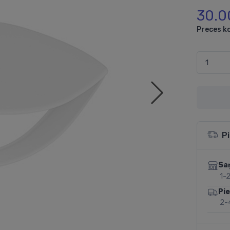
30.0
Preces k
P
Sa
1-2
Pi
2-