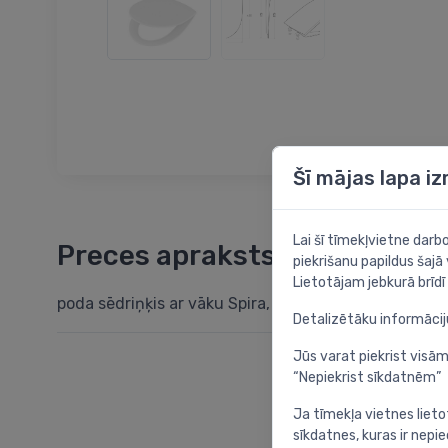
Šī mājas lapa i
Lai šī tīmekļvietne dar
Preces apraksts
piekrišanu papildus šajā
Lietotājam jebkurā brīdī 
poda sēdriņķis ar vāku Spira, QR, mīkstais, balts /ka
Detalizētāku informāci
Jūs varat piekrist visām
“Nepiekrist sīkdatnēm”
Ja tīmekļa vietnes lieto
sīkdatnes, kuras ir nep