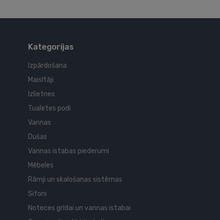
Kategorijas
Izpārdošana
Maisītāji
Izlietnes
Tualetes podi
Vannas
Dušas
Vannas istabas piederumi
Mēbeles
Rāmji un skalošanas sistēmas
Sifoni
Noteces grīdai un vannas istabai