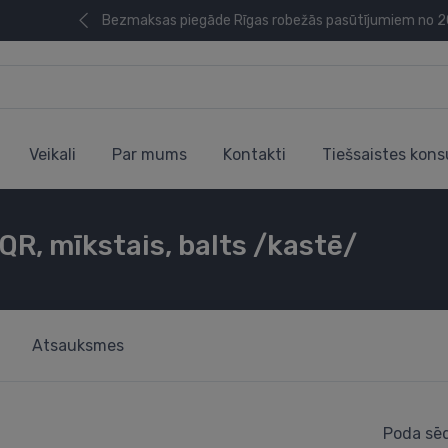
Bezmaksas piegāde Rīgas robežās pasūtījumiem no 
Veikali
Par mums
Kontakti
Tiešsaistes kons
 QR, mīkstais, balts /kastē/
Atsauksmes
Poda sēd