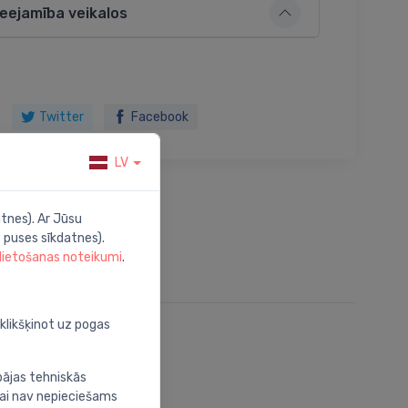
ieejamība veikalos
Twitter
Facebook
LV
tnes). Ar Jūsu
 puses sīkdatnes).
 lietošanas noteikumi
.
oklikšķinot uz pogas
bājas tehniskās
nai nav nepieciešams