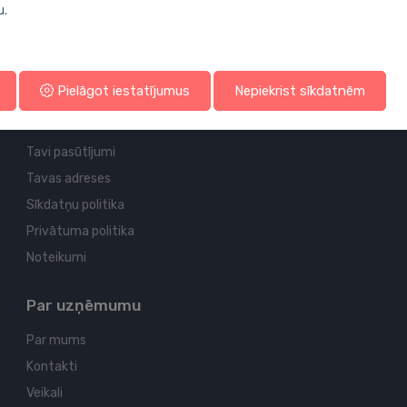
u.
Profila un piegādes informācija
Pielāgot iestatījumus
Nepiekrist sīkdatnēm
Tavs konts
Tavi pasūtījumi
Tavas adreses
Sīkdatņu politika
Privātuma politika
Noteikumi
Par uzņēmumu
Par mums
Kontakti
Veikali