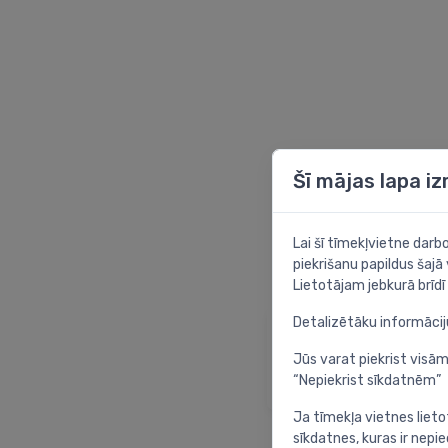
Šī mājas lapa i
Lai šī tīmekļvietne dar
piekrišanu papildus šajā
Lietotājam jebkurā brīdī 
Detalizētāku informāci
Sākumlapa
Atgriezties sākuml
Jūs varat piekrist visām
“Nepiekrist sīkdatnēm”
Ja tīmekļa vietnes lieto
sīkdatnes, kuras ir nep