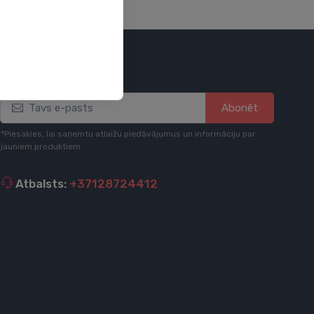
Esi informēts
Abonēt
*Piesakies, lai saņemtu atlaižu piedāvājumus un informāciju par
jauniem produktiem
Atbalsts:
+37128724412