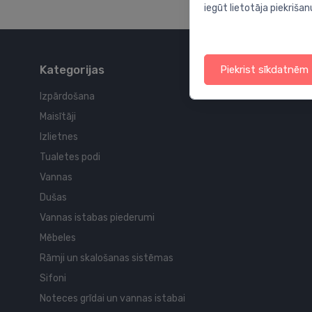
iegūt lietotāja piekrišan
Kategorijas
Piekrist sīkdatnēm
Izpārdošana
Maisītāji
Izlietnes
Tualetes podi
Vannas
Dušas
Vannas istabas piederumi
Mēbeles
Rāmji un skalošanas sistēmas
Sifoni
Noteces grīdai un vannas istabai