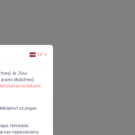
LV
tnes). Ar Jūsu
 puses sīkdatnes).
 lietošanas noteikumi
.
alīdzība
pmeklē mūsu palīdzības
oklikšķinot uz pogas
entru
bājas tehniskās
nai nav nepieciešams