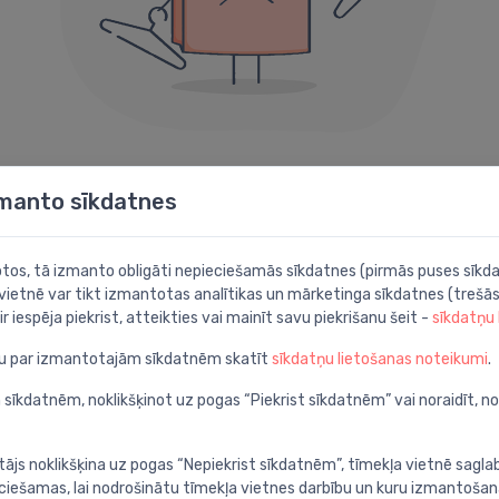
404 kļūda
zmanto sīkdatnes
Diemžēl šāda lapa neeksistē.
botos, tā izmanto obligāti nepieciešamās sīkdatnes (pirmās puses sīkda
 vietnē var tikt izmantotas analītikas un mārketinga sīkdatnes (trešās
Iespējams noder kāda no šīm sadaļām:
ir iespēja piekrist, atteikties vai mainīt savu piekrišanu šeit -
sīkdatņu
ju par izmantotajām sīkdatnēm skatīt
sīkdatņu lietošanas noteikumi
.
Meklēt
P
apā
Atrodi ar detalizētu
A
 sīkdatnēm, noklikšķinot uz pogas “Piekrist sīkdatnēm” vai noraidīt, n
meklēšanu
c
tājs noklikšķina uz pogas “Nepiekrist sīkdatnēm”, tīmekļa vietnē sagla
ieciešamas, lai nodrošinātu tīmekļa vietnes darbību un kuru izmantoša