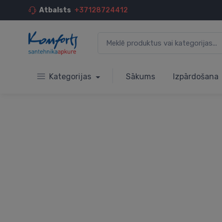
Atbalsts
+37128724412
Kategorijas
Sākums
Izpārdošana