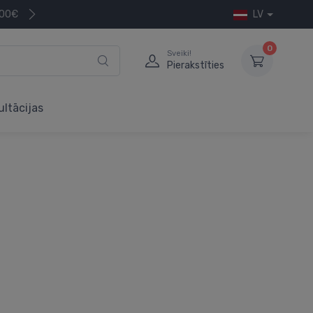
200€
LV
0
Sveiki!
Pierakstīties
ultācijas