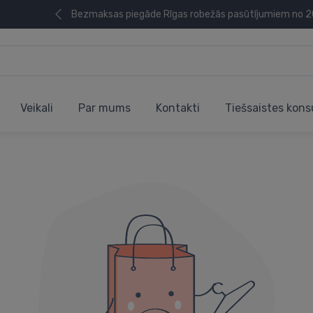
Bezmaksas piegāde Rīgas robežās pasūtījumiem no 
Veikali
Par mums
Kontakti
Tiešsaistes kons