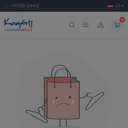
+37128724412
LV
0