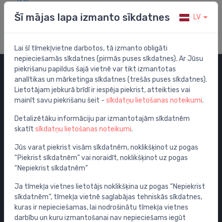
Apmeklē mūsu palīdzības centru
Šī mājas lapa izmanto sīkdatnes
LV
Lai šī tīmekļvietne darbotos, tā izmanto obligāti
nepieciešamās sīkdatnes (pirmās puses sīkdatnes). Ar Jūsu
piekrišanu papildus šajā vietnē var tikt izmantotas
analītikas un mārketinga sīkdatnes (trešās puses sīkdatnes).
Kategorijas
Lietotājam jebkurā brīdī ir iespēja piekrist, atteikties vai
mainīt savu piekrišanu šeit -
sīkdatņu lietošanas noteikumi
.
Izpārdošana
Maisītāji
Detalizētāku informāciju par izmantotajām sīkdatnēm
skatīt
sīkdatņu lietošanas noteikumi
.
Izlietnes
Tualetes podi
Jūs varat piekrist visām sīkdatnēm, noklikšķinot uz pogas
“Piekrist sīkdatnēm” vai noraidīt, noklikšķinot uz pogas
Vannas
“Nepiekrist sīkdatnēm”
Dušas
Ja tīmekļa vietnes lietotājs noklikšķina uz pogas “Nepiekrist
Vannas istabas piederumi
sīkdatnēm”, tīmekļa vietnē saglabājas tehniskās sīkdatnes,
Mēbeles
kuras ir nepieciešamas, lai nodrošinātu tīmekļa vietnes
Rāmji un skalošanas sistēmas
darbību un kuru izmantošanai nav nepieciešams iegūt