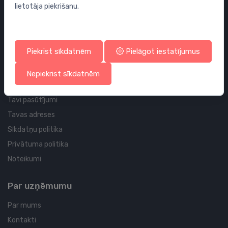
lietotāja piekrišanu.
Sifoni
Noteces grīdai un vannas istabai
Cauruļvadi un Veidgabali
Piekrist sīkdatnēm
Pielāgot iestatījumus
Profila un piegādes informācija
Nepiekrist sīkdatnēm
Tavs konts
Tavi pasūtījumi
Tavas adreses
Sīkdatņu politika
Privātuma politika
Noteikumi
Par uzņēmumu
Par mums
Kontakti