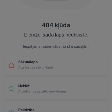
404 kļūda
Diemžēl šāda lapa neeksistē.
Iespējams noder kāda no šīm sadaļām:
Sākumlapa
Atgriezties sākumlapā
Meklēt
Atrodi ar detalizētu meklēšanu
Palīdzība