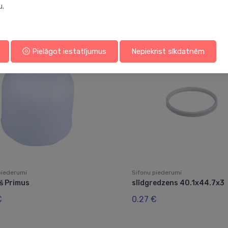
u.
Jums varētu arī interesēt
Pielāgot iestatījumus
Nepiekrist sīkdatnēm
piederumi
Sifonu piederumi
š Primus
slīdgredzens 40.1x44.7x3
€
0.27 €