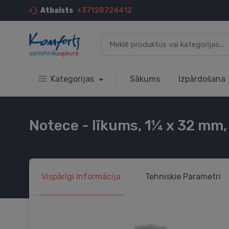
Atbalsts
+37128724412
Kategorijas
Sākums
Izpārdošana
Notece - līkums, 1¼ x 32 mm,
Vispārīgi
Informācija
Tehniskie
Parametri