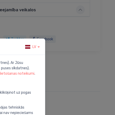
ieejamība veikalos
Twitter
Facebook
LV
tnes). Ar Jūsu
 puses sīkdatnes).
 lietošanas noteikumi
.
oklikšķinot uz pogas
bājas tehniskās
nai nav nepieciešams