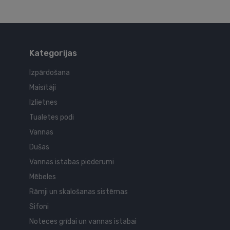
Kategorijas
Izpārdošana
Maisītāji
Izlietnes
Tualetes podi
Vannas
Dušas
Vannas istabas piederumi
Mēbeles
Rāmji un skalošanas sistēmas
Sifoni
Noteces grīdai un vannas istabai