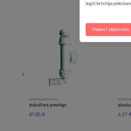
iegūt lietotāja piekrišan
Piekrist sīkdatnēm
Sifonu piederumi
Sifonu 
m
dubultais pieslēgs
pludiņ
41.85 €
6.27 