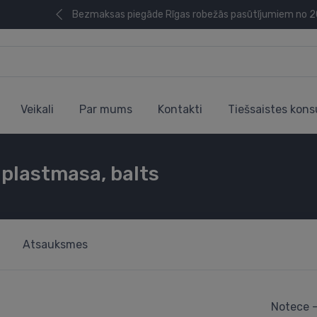
Bezmaksas piegāde Rīgas robežās pasūtījumiem no 
Veikali
Par mums
Kontakti
Tiešsaistes kons
 plastmasa, balts
Atsauksmes
Notece -