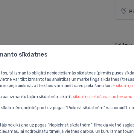
P
Dalīties:
zmanto sīkdatnes
botos, tā izmanto obligāti nepieciešamās sīkdatnes (pirmās puses sīkda
 vietnē var tikt izmantotas analītikas un mārketinga sīkdatnes (trešās
ir iespēja piekrist, atteikties vai mainīt savu piekrišanu šeit -
sīkdatņu
ju par izmantotajām sīkdatnēm skatīt
sīkdatņu lietošanas noteikumi
.
 sīkdatnēm, noklikšķinot uz pogas “Piekrist sīkdatnēm” vai noraidīt, n
tājs noklikšķina uz pogas “Nepiekrist sīkdatnēm”, tīmekļa vietnē sagla
ieciešamas, lai nodrošinātu tīmekļa vietnes darbību un kuru izmantoša