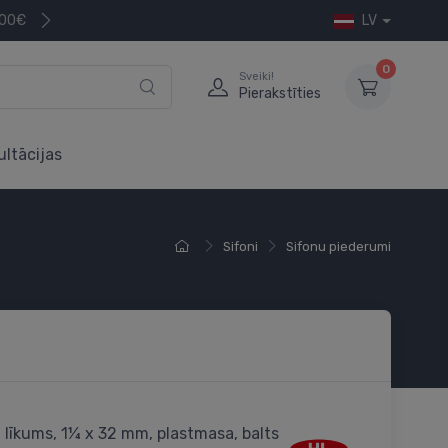
200€
LV
0
Sveiki!
Pierakstīties
ultācijas
Sifoni
Sifonu piederumi
 līkums, 1¼ x 32 mm, plastmasa, balts