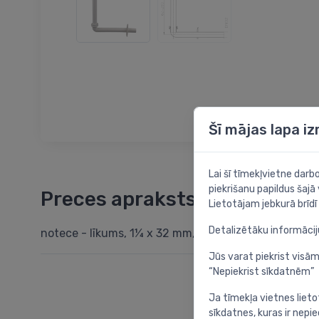
Šī mājas lapa i
Lai šī tīmekļvietne dar
piekrišanu papildus šajā
Preces apraksts
Lietotājam jebkurā brīdī 
Detalizētāku informāci
notece - līkums, 1¼ x 32 mm, plastmasa, balts
Jūs varat piekrist visām
“Nepiekrist sīkdatnēm”
Ja tīmekļa vietnes lieto
sīkdatnes, kuras ir nep