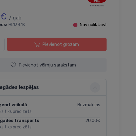
 €
/ gab
ods:
HL134.1K
⬤
Nav noliktavā
Pievienot grozam
Pievienot vēlmju sarakstam
iegādes iespējas
Bezmaksas
ņemt veikalā
ks tiks precizēts
20.00€
egādes transports
ks tiks precizēts