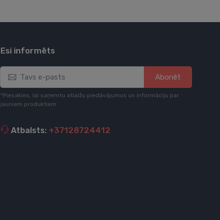
Esi informēts
Abonēt
*Piesakies, lai saņemtu atlaižu piedāvājumus un informāciju par
jauniem produktiem
Atbalsts:
+37128724412