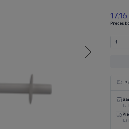
17.16
Preces k
P
Sa
Lai
Pi
Lai