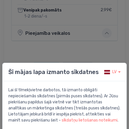
2.99€
Venipak pakomāts
1-2 diena/-s
Pieejamība veikalos
Dalīties:
Twitter
Facebook
Šī mājas lapa izmanto sīkdatnes
LV
Lai šī tīmekļvietne darbotos, tā izmanto obligāti
Preces apraksts
nepieciešamās sīkdatnes (pirmās puses sīkdatnes). Ar Jūsu
piekrišanu papildus šajā vietnē var tikt izmantotas
analītikas un mārketinga sīkdatnes (trešās puses sīkdatnes).
maisītāju komplekts vannasistabai StartEdge
Lietotājam jebkurā brīdī ir iespēja piekrist, atteikties vai
(24196+24198+27942) , hroms
mainīt savu piekrišanu šeit -
sīkdatņu lietošanas noteikumi
.