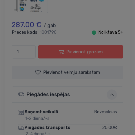
287.00 €
/ gab
Preces kods:
1001790
⬤
Noliktavā 5+
Pievienot grozam
Pievienot vēlmju sarakstam
Piegādes iespējas
Bezmaksas
Saņemt veikalā
1-2 diena/-s
20.00€
Piegādes transports
2-4 diena/-s