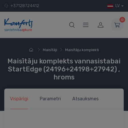
+37128724412
LV
0
Maisītāji
Maisītāju komplekti
Maisītāju komplekts vannasistabai
StartEdge (24196+24198+27942) ,
hroms
Vispārīgi
Parametri
Atsauksmes