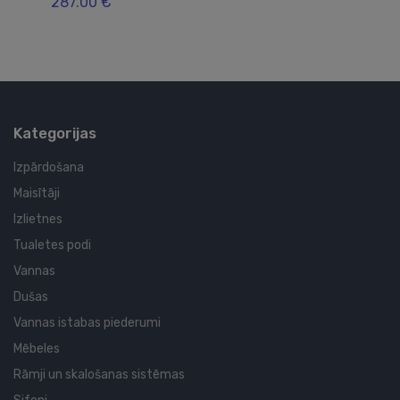
287.00 €
11
Kategorijas
Izpārdošana
Maisītāji
Izlietnes
Tualetes podi
Vannas
Dušas
Vannas istabas piederumi
Mēbeles
Rāmji un skalošanas sistēmas