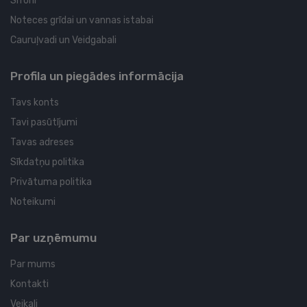
Sifoni
Noteces grīdai un vannas istabai
Cauruļvadi un Veidgabali
Profila un piegādes informācija
Tavs konts
Tavi pasūtījumi
Tavas adreses
Sīkdatņu politika
Privātuma politika
Noteikumi
Par uzņēmumu
Par mums
Kontakti
Veikali