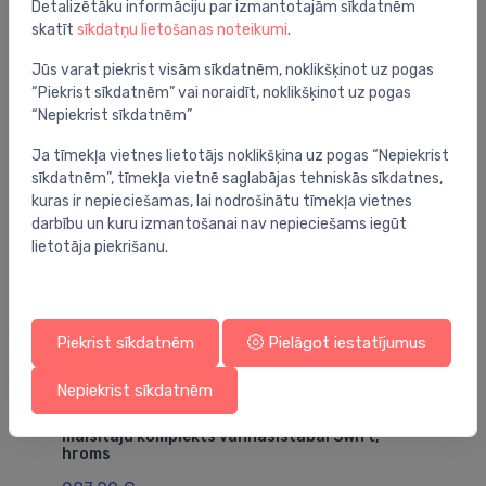
Detalizētāku informāciju par izmantotajām sīkdatnēm
skatīt
sīkdatņu lietošanas noteikumi
.
Jūs varat piekrist visām sīkdatnēm, noklikšķinot uz pogas
Jums varētu arī interesēt
“Piekrist sīkdatnēm” vai noraidīt, noklikšķinot uz pogas
“Nepiekrist sīkdatnēm”
Ja tīmekļa vietnes lietotājs noklikšķina uz pogas “Nepiekrist
sīkdatnēm”, tīmekļa vietnē saglabājas tehniskās sīkdatnes,
kuras ir nepieciešamas, lai nodrošinātu tīmekļa vietnes
darbību un kuru izmantošanai nav nepieciešams iegūt
lietotāja piekrišanu.
Piekrist sīkdatnēm
Pielāgot iestatījumus
Nepiekrist sīkdatnēm
Maisītāju komplekti
Ma
maisītāju komplekts vannasistabai Swift,
va
hroms
31