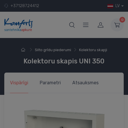
+37128724412
LV
0
Silto grīdu piederumi
Kolektoru skapji
Kolektoru skapis UNI 350
Vispārīgi
Parametri
Atsauksmes