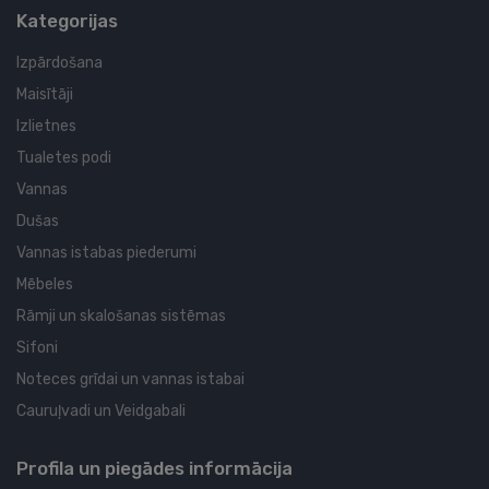
Kategorijas
Izpārdošana
Maisītāji
Izlietnes
Tualetes podi
Vannas
Dušas
Vannas istabas piederumi
Mēbeles
Rāmji un skalošanas sistēmas
Sifoni
Noteces grīdai un vannas istabai
Cauruļvadi un Veidgabali
Profila un piegādes informācija