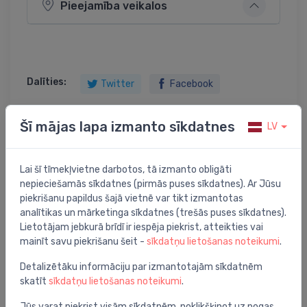
Pieejamība veikalos
Dalīties:
Twitter
Facebook
Šī mājas lapa izmanto sīkdatnes
LV
Preces apraksts
Lai šī tīmekļvietne darbotos, tā izmanto obligāti
nepieciešamās sīkdatnes (pirmās puses sīkdatnes). Ar Jūsu
kolektoru skapis UNI 350
piekrišanu papildus šajā vietnē var tikt izmantotas
analītikas un mārketinga sīkdatnes (trešās puses sīkdatnes).
Lietotājam jebkurā brīdī ir iespēja piekrist, atteikties vai
mainīt savu piekrišanu šeit -
sīkdatņu lietošanas noteikumi
.
Jums varētu arī interesēt
Detalizētāku informāciju par izmantotajām sīkdatnēm
skatīt
sīkdatņu lietošanas noteikumi
.
Jūs varat piekrist visām sīkdatnēm, noklikšķinot uz pogas