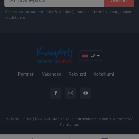
Abonēt
*Piesakies, lai saņemtu atlaižu piedāvājumus un informāciju par jauniem
produktiem
LV
Partneri
Vakances
Rekvizīti
Noteikumi
© 1989 - 2026 | EVA-SAT SIA | Veikali un tirdzniecības centri Komforts /
Komfortas