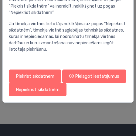
“Piekrist sīkdatnēm” vai noraidīt, noklikšķinot uz pogas
“Nepiekrist sīkdatnēm”
Ja tīmekļa vietnes lietotājs noklikšķina uz pogas “Nepiekrist
sīkdatnēm”, tīmekļa vietnē saglabājas tehniskās sīkdatnes,
kuras ir nepieciešamas, lai nodrošinātu tīmekļa vietnes
darbību un kuru izmantošanai nav nepieciešams iegūt
lietotāja piekrišanu.
Piekrist sīkdatnēm
Pielāgot iestatījumus
Kolektoru skapji
Kol
Uponor Vario sadalītāja skapis, iebūvējams
OM
1000x730x110 mm
sk
Nepiekrist sīkdatnēm
204.04 €
4