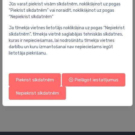
Jūs varat piekrist visām sīkdatnēm, noklikšķinot uz pogas
“Piekrist sīkdatnēm” vai noraidīt, noklikšķinot uz pogas
“Nepiekrist sīkdatnēm”
Ja tīmekļa vietnes lietotājs noklikšķina uz pogas “Nepiekrist
sīkdatnēm”, tīmekļa vietnē saglabājas tehniskās sīkdatnes,
kuras ir nepieciešamas, lai nodrošinātu tīmekļa vietnes
darbību un kuru izmantošanai nav nepieciešams iegūt
lietotāja piekrišanu.
Piekrist sīkdatnēm
Pielāgot iestatījumus
Ugunsdzēsības sistēmas
Ug
Knauf FPG Graphit 310 ml
Kn
Nepiekrist sīkdatnēm
8.98 €
98