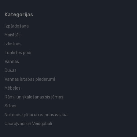
Kategorijas
Izpārdošana
Maisītāji
Izlietnes
Tualetes podi
Vannas
Dušas
Vannas istabas piederumi
Mēbeles
Rāmji un skalošanas sistēmas
Sifoni
Noteces grīdai un vannas istabai
Cauruļvadi un Veidgabali