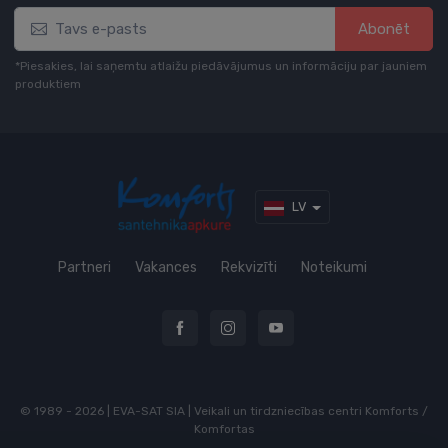
Abonēt
*Piesakies, lai saņemtu atlaižu piedāvājumus un informāciju par jauniem
produktiem
LV
Partneri
Vakances
Rekvizīti
Noteikumi
© 1989 - 2026 | EVA-SAT SIA | Veikali un tirdzniecības centri Komforts /
Komfortas