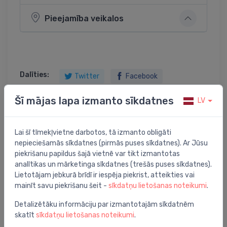
Pieejamība veikalos
Dalīties:
Twitter
Facebook
Šī mājas lapa izmanto sīkdatnes
LV
Preces apraksts
Lai šī tīmekļvietne darbotos, tā izmanto obligāti
nepieciešamās sīkdatnes (pirmās puses sīkdatnes). Ar Jūsu
piekrišanu papildus šajā vietnē var tikt izmantotas
Knauf Firewrap ugunsaizsardzības lente 110mm
analītikas un mārketinga sīkdatnes (trešās puses sīkdatnes).
Lietotājam jebkurā brīdī ir iespēja piekrist, atteikties vai
mainīt savu piekrišanu šeit -
sīkdatņu lietošanas noteikumi
.
Detalizētāku informāciju par izmantotajām sīkdatnēm
Jums varētu arī interesēt
skatīt
sīkdatņu lietošanas noteikumi
.