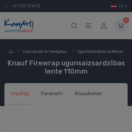
+37128724412
LV
0
Cauruļvadi un Veidgaba...
Ugunsdzēsības sistēmas
Knauf Firewrap ugunsaizsardzības
lente 110mm
Vispārīgi
Parametri
Atsauksmes