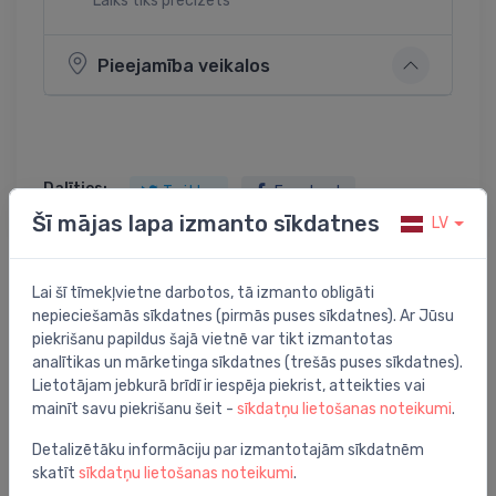
Laiks tiks precizēts
Pieejamība veikalos
Dalīties:
Twitter
Facebook
Šī mājas lapa izmanto sīkdatnes
LV
Lai šī tīmekļvietne darbotos, tā izmanto obligāti
Preces apraksts
nepieciešamās sīkdatnes (pirmās puses sīkdatnes). Ar Jūsu
piekrišanu papildus šajā vietnē var tikt izmantotas
kastīte Basket UTB, rattan dark
analītikas un mārketinga sīkdatnes (trešās puses sīkdatnes).
Lietotājam jebkurā brīdī ir iespēja piekrist, atteikties vai
mainīt savu piekrišanu šeit -
sīkdatņu lietošanas noteikumi
.
Detalizētāku informāciju par izmantotajām sīkdatnēm
skatīt
sīkdatņu lietošanas noteikumi
.
Jums varētu arī interesēt