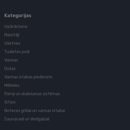
Kategorijas
Izpārdošana
Maisītāji
Izlietnes
Tualetes podi
Vannas
Dušas
Vannas istabas piederumi
Mēbeles
Rāmji un skalošanas sistēmas
Sifoni
Noteces grīdai un vannas istabai
Cauruļvadi un Veidgabali