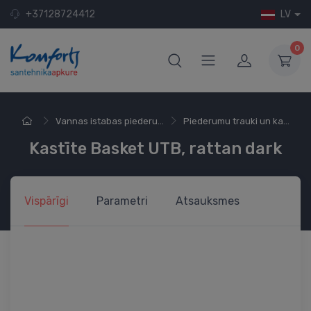
+37128724412
LV
0
Vannas istabas piederu...
Piederumu trauki un ka...
Kastīte Basket UTB, rattan dark
Vispārīgi
Parametri
Atsauksmes