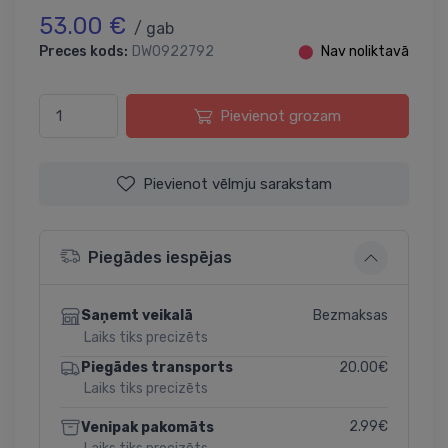
53.00 €
/ gab
Preces kods:
DW0922792
⬤
Nav noliktavā
Pievienot grozam
Pievienot vēlmju sarakstam
Piegādes iespējas
Bezmaksas
Saņemt veikalā
Laiks tiks precizēts
20.00€
Piegādes transports
Laiks tiks precizēts
2.99€
Venipak pakomāts