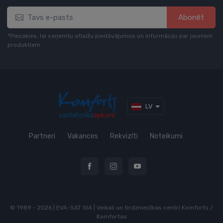
Abonēt
*Piesakies, lai saņemtu atlaižu piedāvājumus un informāciju par jauniem
produktiem
LV
Partneri
Vakances
Rekvizīti
Noteikumi
© 1989 - 2026 | EVA-SAT SIA | Veikali un tirdzniecības centri Komforts /
Komfortas