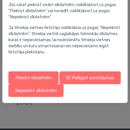
Jūs varat piekrist visām sīkdatnēm, noklikšķinot uz pogas
“Piekrist sīkdatnēm” vai noraidīt, noklikšķinot uz pogas
“Nepiekrist sīkdatnēm”
Ja tīmekļa vietnes lietotājs noklikšķina uz pogas “Nepiekrist
sīkdatnēm”, tīmekļa vietnē saglabājas tehniskās sīkdatnes,
kuras ir nepieciešamas, lai nodrošinātu tīmekļa vietnes
darbību un kuru izmantošanai nav nepieciešams iegūt
lietotāja piekrišanu.
Piekrist sīkdatnēm
Pielāgot iestatījumus
Piederumu trauki un kastes
Pi
Nepiekrist sīkdatnēm
trauciņš MindSet, mineral fresh white
ko
21.95 €
2