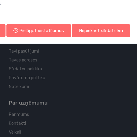
u.
Profila un piegādes informācija
Pielāgot iestatījumus
Nepiekrist sīkdatnēm
Tavs konts
Tavi pasūtījumi
Tavas adreses
Sīkdatņu politika
Privātuma politika
Noteikumi
Par uzņēmumu
Par mums
Kontakti
Veikali