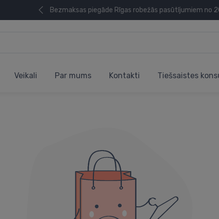
Bezmaksas piegāde Rīgas robežās pasūtījumiem no 
Veikali
Par mums
Kontakti
Tiešsaistes kons