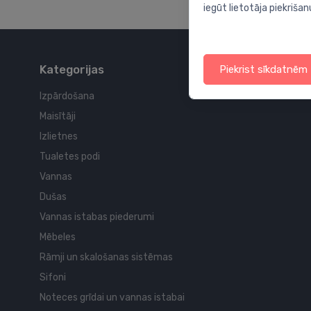
iegūt lietotāja piekrišan
Kategorijas
Piekrist sīkdatnēm
Izpārdošana
Maisītāji
Izlietnes
Tualetes podi
Vannas
Dušas
Vannas istabas piederumi
Mēbeles
Rāmji un skalošanas sistēmas
Sifoni
Noteces grīdai un vannas istabai