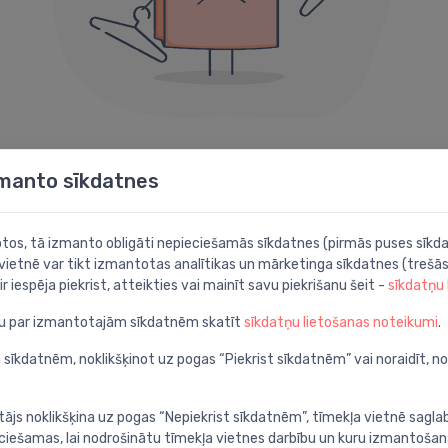
404 kļūda
zmanto sīkdatnes
Diemžēl šāda lapa neeksistē.
botos, tā izmanto obligāti nepieciešamās sīkdatnes (pirmās puses sīkda
 vietnē var tikt izmantotas analītikas un mārketinga sīkdatnes (trešās
Iespējams noder kāda no šīm sadaļām:
ir iespēja piekrist, atteikties vai mainīt savu piekrišanu šeit -
sīkdatņu
ju par izmantotajām sīkdatnēm skatīt
sīkdatņu lietošanas noteikumi
.
Meklēt
P
apā
Atrodi ar detalizētu
A
 sīkdatnēm, noklikšķinot uz pogas “Piekrist sīkdatnēm” vai noraidīt, n
meklēšanu
c
tājs noklikšķina uz pogas “Nepiekrist sīkdatnēm”, tīmekļa vietnē sagla
ieciešamas, lai nodrošinātu tīmekļa vietnes darbību un kuru izmantoša