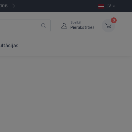
200€
LV
0
Sveiki!
Pierakstīties
ultācijas