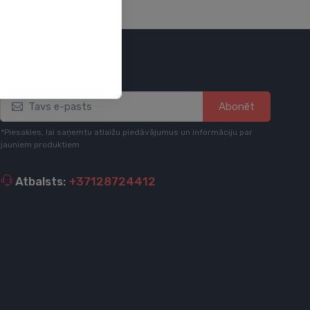
Esi informēts
Abonēt
*Piesakies, lai saņemtu atlaižu piedāvājumus un informāciju par
jauniem produktiem
Atbalsts:
+37128724412