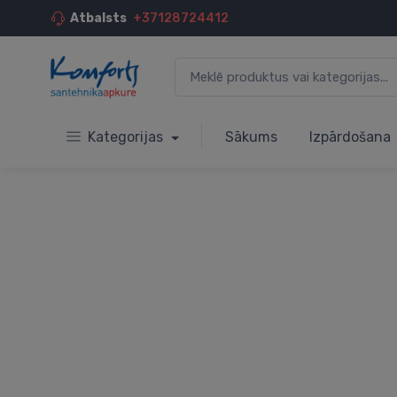
Atbalsts
+37128724412
Kategorijas
Sākums
Izpārdošana