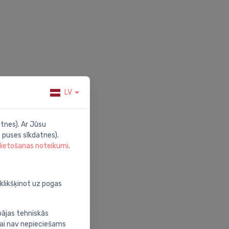
LV
tnes). Ar Jūsu
 puses sīkdatnes).
 lietošanas noteikumi
.
alīdzība
pmeklē mūsu palīdzības
oklikšķinot uz pogas
entru
bājas tehniskās
nai nav nepieciešams