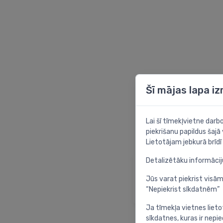
Šī mājas lapa i
Lai šī tīmekļvietne dar
piekrišanu papildus šajā
Lietotājam jebkurā brīdī 
Detalizētāku informāci
Sākumlapa
Atgriezties sākuml
Jūs varat piekrist visām
“Nepiekrist sīkdatnēm”
Ja tīmekļa vietnes lieto
sīkdatnes, kuras ir nep