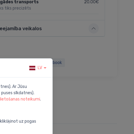
20.00€
egādes transports
ks tiks precizēts
ieejamība veikalos
Twitter
Facebook
LV
tnes). Ar Jūsu
 puses sīkdatnes).
 lietošanas noteikumi
.
oklikšķinot uz pogas