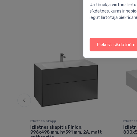
Ja tīmekļa vietnes lieto
sīkdatnes, kuras ir nep
iegūt lietotāja piekrišan
Piekrist sīkdatnēm
Izlietnes skapji
Izlietne
u un
izlietnes skapītis Finion,
izliet
lta
996x498 mm, h=591 mm, 2A, matt
800x5