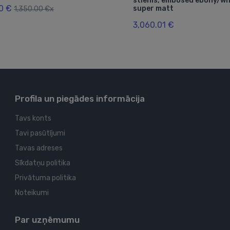
stienis, embosed ebony/wh
0 €
super matt
1,350.00 €x
3,060.01 €
Profila un piegādes informācija
Tavs konts
Tavi pasūtījumi
Tavas adreses
Sīkdatņu politika
Privātuma politika
Noteikumi
Par uzņēmumu