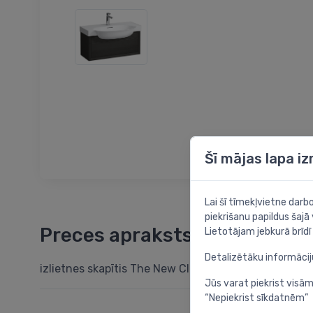
Šī mājas lapa i
Lai šī tīmekļvietne dar
piekrišanu papildus šajā
Preces apraksts
Lietotājam jebkurā brīdī 
Detalizētāku informāci
izlietnes skapītis The New Classic, 780x320 mm, h=
Jūs varat piekrist visām
“Nepiekrist sīkdatnēm”