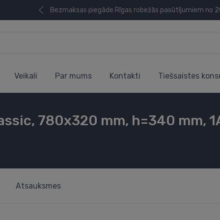
Bezmaksas piegāde Rīgas robežās pasūtījumiem no 
Veikali
Par mums
Kontakti
Tiešsaistes kons
Classic, 780x320 mm, h=340 mm, 1
Atsauksmes