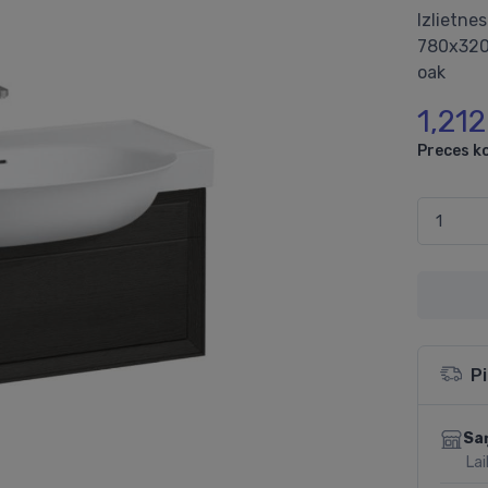
Izlietne
780x320
oak
1,21
Preces k
P
Sa
Lai