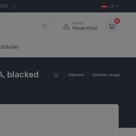
200€
LV
0
Sveiki!
Pierakstīties
ultācijas
A, blacked
Mēbeles
Izlietnes skapji