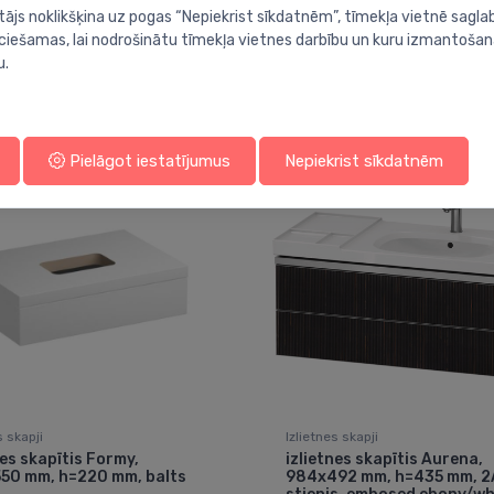
tājs noklikšķina uz pogas “Nepiekrist sīkdatnēm”, tīmekļa vietnē sagla
ieciešamas, lai nodrošinātu tīmekļa vietnes darbību un kuru izmantoša
u.
Jums varētu arī interesēt
Pielāgot iestatījumus
Nepiekrist sīkdatnēm
s skapji
Izlietnes skapji
nes skapītis Formy,
izlietnes skapītis Aurena,
50 mm, h=220 mm, balts
984x492 mm, h=435 mm, 2