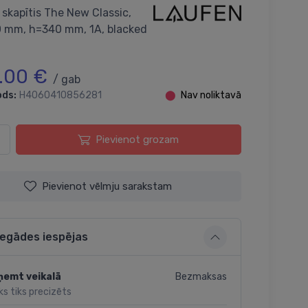
s skapītis The New Classic,
 mm, h=340 mm, 1A, blacked
2.00 €
/ gab
ods:
H4060410856281
⬤
Nav noliktavā
Pievienot grozam
Pievienot vēlmju sarakstam
iegādes iespējas
Bezmaksas
ņemt veikalā
ks tiks precizēts