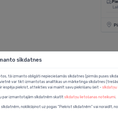
Pi
Lai
P
Dalīties:
zmanto sīkdatnes
botos, tā izmanto obligāti nepieciešamās sīkdatnes (pirmās puses sīkda
 vietnē var tikt izmantotas analītikas un mārketinga sīkdatnes (trešās
ir iespēja piekrist, atteikties vai mainīt savu piekrišanu šeit -
sīkdatņu
ju par izmantotajām sīkdatnēm skatīt
sīkdatņu lietošanas noteikumi
.
340 mm, 1A, blacked oak
 sīkdatnēm, noklikšķinot uz pogas “Piekrist sīkdatnēm” vai noraidīt, n