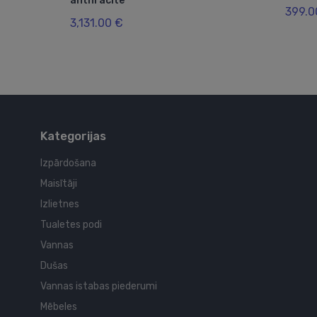
anthracite
399.0
3,131.00 €
Kategorijas
Izpārdošana
Maisītāji
Izlietnes
Tualetes podi
Vannas
Dušas
Vannas istabas piederumi
Mēbeles