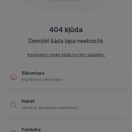
404 kļūda
Diemžēl šāda lapa neeksistē.
Iespējams noder kāda no šīm sadaļām:
Sākumlapa
Atgriezties sākumlapā
Meklēt
Atrodi ar detalizētu meklēšanu
Palīdzība