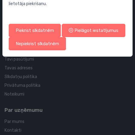
lietotāja piekrišanu.
Sifoni
Noteces grīdai un vannas istabai
Cauruļvadi un Veidgabali
Piekrist sīkdatnēm
Pielāgot iestatījumus
Profila un piegādes informācija
Nepiekrist sīkdatnēm
Tavs konts
Tavi pasūtījumi
Tavas adreses
Sīkdatņu politika
Privātuma politika
Noteikumi
Par uzņēmumu
Par mums
Kontakti