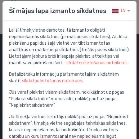
Apmeklē mūsu palīdzības centru
Šī mājas lapa izmanto sīkdatnes
LV
Lai šī tīmekļvietne darbotos, tā izmanto obligāti
nepieciešamās sīkdatnes (pirmās puses sīkdatnes). Ar Jūsu
piekrišanu papildus šajā vietnē var tikt izmantotas
analītikas un mārketinga sīkdatnes (trešās puses sīkdatnes).
Kategorijas
Lietotājam jebkurā brīdī ir iespēja piekrist, atteikties vai
mainīt savu piekrišanu šeit -
sīkdatņu lietošanas noteikumi
.
Izpārdošana
Maisītāji
Detalizētāku informāciju par izmantotajām sīkdatnēm
skatīt
sīkdatņu lietošanas noteikumi
.
Izlietnes
Tualetes podi
Jūs varat piekrist visām sīkdatnēm, noklikšķinot uz pogas
“Piekrist sīkdatnēm” vai noraidīt, noklikšķinot uz pogas
Vannas
“Nepiekrist sīkdatnēm”
Dušas
Ja tīmekļa vietnes lietotājs noklikšķina uz pogas “Nepiekrist
Vannas istabas piederumi
sīkdatnēm”, tīmekļa vietnē saglabājas tehniskās sīkdatnes,
Mēbeles
kuras ir nepieciešamas, lai nodrošinātu tīmekļa vietnes
Rāmji un skalošanas sistēmas
darbību un kuru izmantošanai nav nepieciešams iegūt