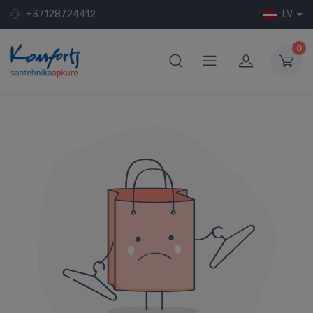
+37128724412
LV
0