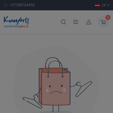
+37128724412
LV
0