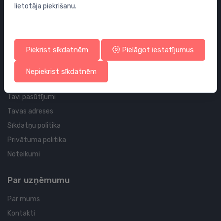
lietotāja piekrišanu.
Sifoni
Noteces grīdai un vannas istabai
Cauruļvadi un Veidgabali
Piekrist sīkdatnēm
Pielāgot iestatījumus
Profila un piegādes informācija
Nepiekrist sīkdatnēm
Tavs konts
Tavi pasūtījumi
Tavas adreses
Sīkdatņu politika
Privātuma politika
Noteikumi
Par uzņēmumu
Par mums
Kontakti