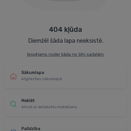
404 kļūda
Diemžēl šāda lapa neeksistē.
Iespējams noder kāda no šīm sadaļām:
Sākumlapa
Atgriezties sākumlapā
Meklēt
Atrodi ar detalizētu meklēšanu
Palīdzība