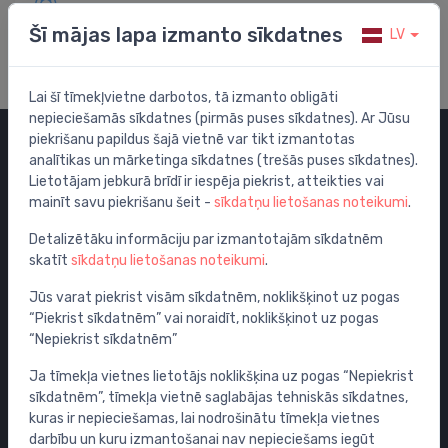
Apmeklē mūsu palīdzības centru
Šī mājas lapa izmanto sīkdatnes
LV
Lai šī tīmekļvietne darbotos, tā izmanto obligāti
nepieciešamās sīkdatnes (pirmās puses sīkdatnes). Ar Jūsu
piekrišanu papildus šajā vietnē var tikt izmantotas
analītikas un mārketinga sīkdatnes (trešās puses sīkdatnes).
Kategorijas
Lietotājam jebkurā brīdī ir iespēja piekrist, atteikties vai
mainīt savu piekrišanu šeit -
sīkdatņu lietošanas noteikumi
.
Izpārdošana
Maisītāji
Detalizētāku informāciju par izmantotajām sīkdatnēm
skatīt
sīkdatņu lietošanas noteikumi
.
Izlietnes
Tualetes podi
Jūs varat piekrist visām sīkdatnēm, noklikšķinot uz pogas
“Piekrist sīkdatnēm” vai noraidīt, noklikšķinot uz pogas
Vannas
“Nepiekrist sīkdatnēm”
Dušas
Ja tīmekļa vietnes lietotājs noklikšķina uz pogas “Nepiekrist
Vannas istabas piederumi
sīkdatnēm”, tīmekļa vietnē saglabājas tehniskās sīkdatnes,
Mēbeles
kuras ir nepieciešamas, lai nodrošinātu tīmekļa vietnes
Rāmji un skalošanas sistēmas
darbību un kuru izmantošanai nav nepieciešams iegūt