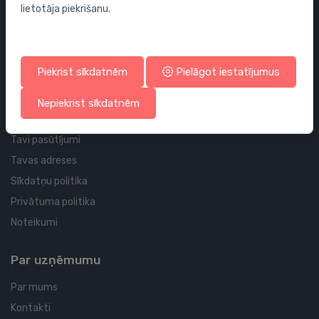
lietotāja piekrišanu.
Sifoni
Noteces grīdai un vannas istabai
Cauruļvadi un Veidgabali
Piekrist sīkdatnēm
Pielāgot iestatījumus
Profila un piegādes informācija
Nepiekrist sīkdatnēm
Tavs konts
Tavi pasūtījumi
Tavas adreses
Sīkdatņu politika
Privātuma politika
Noteikumi
Par uzņēmumu
Par mums
Kontakti