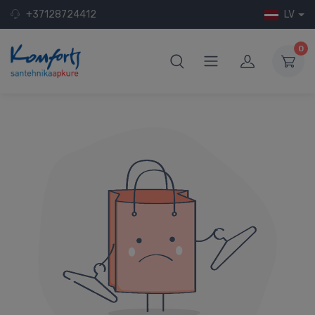
+37128724412
LV
0