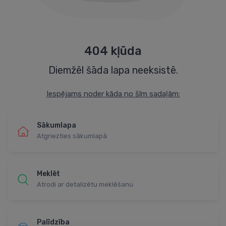
404 kļūda
Diemžēl šāda lapa neeksistē.
Iespējams noder kāda no šīm sadaļām:
Sākumlapa
Atgriezties sākumlapā
Meklēt
Atrodi ar detalizētu meklēšanu
Palīdzība