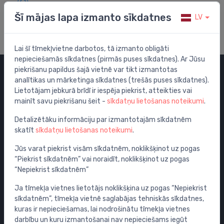
Apmeklē mūsu palīdzības centru
Šī mājas lapa izmanto sīkdatnes
LV
Lai šī tīmekļvietne darbotos, tā izmanto obligāti
nepieciešamās sīkdatnes (pirmās puses sīkdatnes). Ar Jūsu
piekrišanu papildus šajā vietnē var tikt izmantotas
analītikas un mārketinga sīkdatnes (trešās puses sīkdatnes).
Kategorijas
Lietotājam jebkurā brīdī ir iespēja piekrist, atteikties vai
mainīt savu piekrišanu šeit -
sīkdatņu lietošanas noteikumi
.
Izpārdošana
Maisītāji
Detalizētāku informāciju par izmantotajām sīkdatnēm
skatīt
sīkdatņu lietošanas noteikumi
.
Izlietnes
Tualetes podi
Jūs varat piekrist visām sīkdatnēm, noklikšķinot uz pogas
“Piekrist sīkdatnēm” vai noraidīt, noklikšķinot uz pogas
Vannas
“Nepiekrist sīkdatnēm”
Dušas
Ja tīmekļa vietnes lietotājs noklikšķina uz pogas “Nepiekrist
Vannas istabas piederumi
sīkdatnēm”, tīmekļa vietnē saglabājas tehniskās sīkdatnes,
Mēbeles
kuras ir nepieciešamas, lai nodrošinātu tīmekļa vietnes
Rāmji un skalošanas sistēmas
darbību un kuru izmantošanai nav nepieciešams iegūt