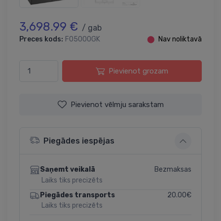
3,698.99 €
/ gab
Preces kods:
F05000GK
⬤
Nav noliktavā
Pievienot grozam
Pievienot vēlmju sarakstam
Piegādes iespējas
Bezmaksas
Saņemt veikalā
Laiks tiks precizēts
20.00€
Piegādes transports
Laiks tiks precizēts