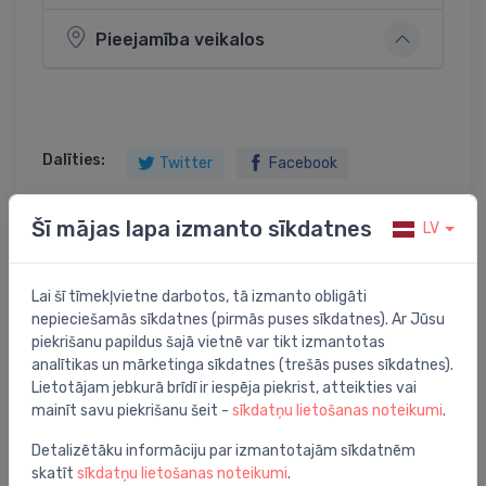
Pieejamība veikalos
Dalīties:
Twitter
Facebook
Šī mājas lapa izmanto sīkdatnes
LV
Preces apraksts
Lai šī tīmekļvietne darbotos, tā izmanto obligāti
nepieciešamās sīkdatnes (pirmās puses sīkdatnes). Ar Jūsu
izlietnes skapītis Finion, 1196x498 mm, h=591 mm, 4A,
piekrišanu papildus šajā vietnē var tikt izmantotas
matt anthracite
analītikas un mārketinga sīkdatnes (trešās puses sīkdatnes).
Lietotājam jebkurā brīdī ir iespēja piekrist, atteikties vai
mainīt savu piekrišanu šeit -
sīkdatņu lietošanas noteikumi
.
Detalizētāku informāciju par izmantotajām sīkdatnēm
skatīt
sīkdatņu lietošanas noteikumi
.
Jums varētu arī interesēt