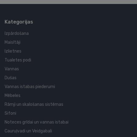
Kategorijas
Izpārdošana
Maisītāji
Izlietnes
Tualetes podi
Vannas
Dušas
Vannas istabas piederumi
Mēbeles
Rāmji un skalošanas sistēmas
Sifoni
Noteces grīdai un vannas istabai
Cauruļvadi un Veidgabali