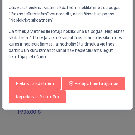
Jūs varat piekrist visām sīkdatnēm, noklikšķinot uz pogas
“Piekrist sīkdatnēm” vai noraidīt, noklikšķinot uz pogas
“Nepiekrist sīkdatnēm”
Ja tīmekļa vietnes lietotājs noklikšķina uz pogas “Nepiekrist
sīkdatnēm”, tīmekļa vietnē saglabājas tehniskās sīkdatnes,
kuras ir nepieciešamas, lai nodrošinātu tīmekļa vietnes
darbību un kuru izmantošanai nav nepieciešams iegūt
lietotāja piekrišanu.
Piekrist sīkdatnēm
Pielāgot iestatījumus
Izlietnes skapji
Izl
Nepiekrist sīkdatnēm
izlietnes skapītis Subway 3.0, 973x478 mm,
iz
h=576 mm, 2A, ar apgaismojumu, marine blue
iz
1,905.00 €
2