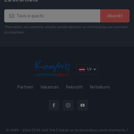
Abonēt
*Piesakies, lai saņemtu atlaižu piedāvājumus un informāciju par jauniem
produktiem
LV
Partneri
Vakances
Rekvizīti
Noteikumi
© 1989 - 2026 | EVA-SAT SIA | Veikali un tirdzniecības centri Komforts /