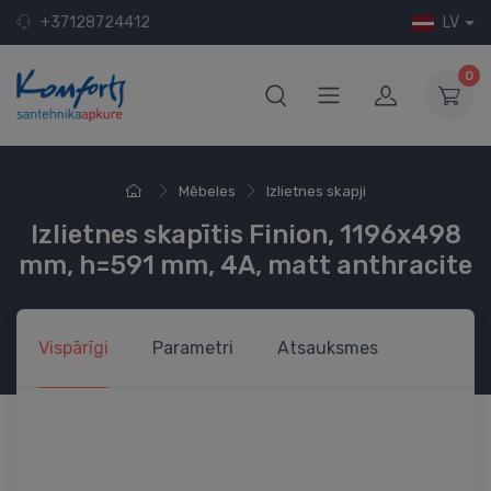
+37128724412
LV
0
Mēbeles
Izlietnes skapji
Izlietnes skapītis Finion, 1196x498
mm, h=591 mm, 4A, matt anthracite
Vispārīgi
Parametri
Atsauksmes